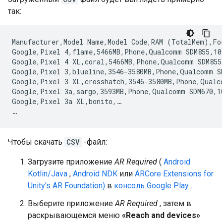
так:
Manufacturer,Model Name,Model Code,RAM (TotalMem),Fo
Google,Pixel 4,flame,5466MB,Phone,Qualcomm SDM855,10
Google,Pixel 4 XL,coral,5466MB,Phone,Qualcomm SDM855
Google,Pixel 3,blueline,3546-3580MB,Phone,Qualcomm S
Google,Pixel 3 XL,crosshatch,3546-3580MB,Phone,Qualc
Google,Pixel 3a,sargo,3593MB,Phone,Qualcomm SDM670,1
Google,Pixel 3a XL,bonito,…

Чтобы скачать
CSV
-файл:
Загрузите приложение
AR Required
(
Android
Kotlin/Java
,
Android NDK
или
ARCore Extensions for
Unity's AR Foundation)
в
консоль Google Play
.
Выберите приложение
AR Required
, затем в
раскрывающемся меню
«Reach and devices»