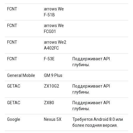
FCNT
arrows We
F-51B
FCNT
arrows We
FCG01
FCNT
arrows We2
A402FC
FCNT
F-53E
Поддерживает API
глубины.
General Mobile
GM 9 Plus
GETAC
ZX10G2
Поддерживает API
глубины.
GETAC
ZX80
Поддерживает API
глубины.
Google
Nexus 5X
Требуется Android 8.0 или
более поздняя версия.