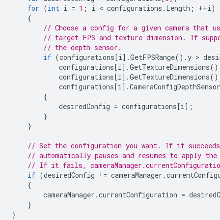
for
(
int
i
=
1
;
i
 < 
configurations
.
Length
;
++
i
)
{
// Choose a config for a given camera that u
// target FPS and texture dimension. If supp
// the depth sensor.
if
(
configurations
[
i
].
GetFPSRange
().
y
 > 
desi
configurations
[
i
].
GetTextureDimensions
()
configurations
[
i
].
GetTextureDimensions
()
configurations
[
i
].
CameraConfigDepthSenso
{
desiredConfig
=
configurations
[
i
];
}
}
// Set the configuration you want. If it succeeds
// automatically pauses and resumes to apply the
// If it fails, cameraManager.currentConfigurati
if
(
desiredConfig
!=
cameraManager
.
currentConfig
{
cameraManager
.
currentConfiguration
=
desired
}
}