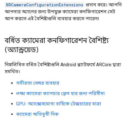
XRCameraConfigurationExtensions
প্রদান করে। আপনি
আপনার অ্যাপের জন্য উপযুক্ত ক্যামেরা কনফিগারেশন সেট
আপ করতে এই বৈশিষ্ট্যগুলি ব্যবহার করতে পারেন৷
বর্ধিত ক্যামেরা কনফিগারেশন বৈশিষ্ট্য
(অ্যান্ড্রয়েড)
নিম্নলিখিত বর্ধিত বৈশিষ্ট্যগুলি Android প্ল্যাটফর্মে ARCore দ্বারা
সমর্থিত।
গভীরতা সেন্সর ব্যবহার
লক্ষ্য ক্যামেরা ক্যাপচার ফ্রেম হার জন্য পরিসীমা
GPU- অ্যাক্সেসযোগ্য বাহ্যিক টেক্সচারের মাত্রা
ক্যামেরা অভিমুখী দিক