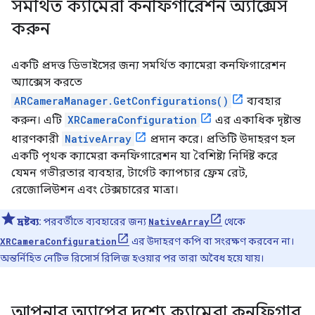
সমর্থিত ক্যামেরা কনফিগারেশন অ্যাক্সেস
করুন
একটি প্রদত্ত ডিভাইসের জন্য সমর্থিত ক্যামেরা কনফিগারেশন
অ্যাক্সেস করতে
ARCameraManager.GetConfigurations()
ব্যবহার
করুন। এটি
XRCameraConfiguration
এর একাধিক দৃষ্টান্ত
ধারণকারী
NativeArray
প্রদান করে। প্রতিটি উদাহরণ হল
একটি পৃথক ক্যামেরা কনফিগারেশন যা বৈশিষ্ট্য নির্দিষ্ট করে
যেমন গভীরতার ব্যবহার, টার্গেট ক্যাপচার ফ্রেম রেট,
রেজোলিউশন এবং টেক্সচারের মাত্রা।
দ্রষ্টব্য:
পরবর্তীতে ব্যবহারের জন্য
NativeArray
থেকে
XRCameraConfiguration
এর উদাহরণ কপি বা সংরক্ষণ করবেন না।
অন্তর্নিহিত নেটিভ রিসোর্স রিলিজ হওয়ার পর তারা অবৈধ হয়ে যায়।
আপনার অ্যাপের দৃশ্যে ক্যামেরা কনফিগার