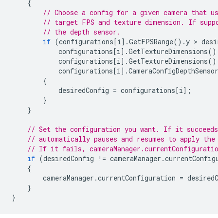
{
// Choose a config for a given camera that u
// target FPS and texture dimension. If supp
// the depth sensor.
if
(
configurations
[
i
].
GetFPSRange
().
y
 > 
desi
configurations
[
i
].
GetTextureDimensions
()
configurations
[
i
].
GetTextureDimensions
()
configurations
[
i
].
CameraConfigDepthSenso
{
desiredConfig
=
configurations
[
i
];
}
}
// Set the configuration you want. If it succeeds
// automatically pauses and resumes to apply the
// If it fails, cameraManager.currentConfigurati
if
(
desiredConfig
!=
cameraManager
.
currentConfig
{
cameraManager
.
currentConfiguration
=
desired
}
}