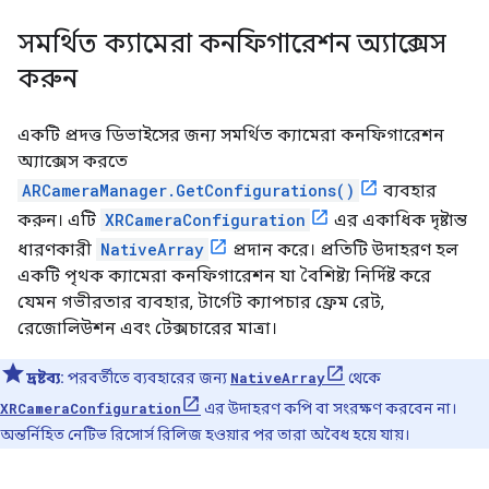
সমর্থিত ক্যামেরা কনফিগারেশন অ্যাক্সেস
করুন
একটি প্রদত্ত ডিভাইসের জন্য সমর্থিত ক্যামেরা কনফিগারেশন
অ্যাক্সেস করতে
ARCameraManager.GetConfigurations()
ব্যবহার
করুন। এটি
XRCameraConfiguration
এর একাধিক দৃষ্টান্ত
ধারণকারী
NativeArray
প্রদান করে। প্রতিটি উদাহরণ হল
একটি পৃথক ক্যামেরা কনফিগারেশন যা বৈশিষ্ট্য নির্দিষ্ট করে
যেমন গভীরতার ব্যবহার, টার্গেট ক্যাপচার ফ্রেম রেট,
রেজোলিউশন এবং টেক্সচারের মাত্রা।
দ্রষ্টব্য:
পরবর্তীতে ব্যবহারের জন্য
NativeArray
থেকে
XRCameraConfiguration
এর উদাহরণ কপি বা সংরক্ষণ করবেন না।
অন্তর্নিহিত নেটিভ রিসোর্স রিলিজ হওয়ার পর তারা অবৈধ হয়ে যায়।