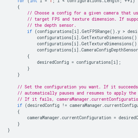
for
(
int
i
=
1
;
i
 < 
configurations
.
Length
;
++
i
)
{
// Choose a config for a given camera that u
// target FPS and texture dimension. If supp
// the depth sensor.
if
(
configurations
[
i
].
GetFPSRange
().
y
 > 
desi
configurations
[
i
].
GetTextureDimensions
()
configurations
[
i
].
GetTextureDimensions
()
configurations
[
i
].
CameraConfigDepthSenso
{
desiredConfig
=
configurations
[
i
];
}
}
// Set the configuration you want. If it succeeds
// automatically pauses and resumes to apply the
// If it fails, cameraManager.currentConfigurati
if
(
desiredConfig
!=
cameraManager
.
currentConfig
{
cameraManager
.
currentConfiguration
=
desired
}
}