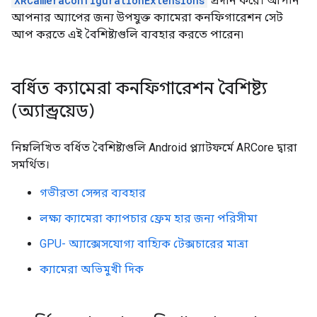
XRCameraConfigurationExtensions
প্রদান করে। আপনি
আপনার অ্যাপের জন্য উপযুক্ত ক্যামেরা কনফিগারেশন সেট
আপ করতে এই বৈশিষ্ট্যগুলি ব্যবহার করতে পারেন৷
বর্ধিত ক্যামেরা কনফিগারেশন বৈশিষ্ট্য
(অ্যান্ড্রয়েড)
নিম্নলিখিত বর্ধিত বৈশিষ্ট্যগুলি Android প্ল্যাটফর্মে ARCore দ্বারা
সমর্থিত।
গভীরতা সেন্সর ব্যবহার
লক্ষ্য ক্যামেরা ক্যাপচার ফ্রেম হার জন্য পরিসীমা
GPU- অ্যাক্সেসযোগ্য বাহ্যিক টেক্সচারের মাত্রা
ক্যামেরা অভিমুখী দিক