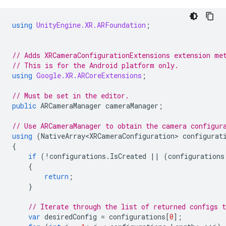
using
UnityEngine.XR.ARFoundation
;
// Adds XRCameraConfigurationExtensions extension me
// This is for the Android platform only.
using
Google.XR.ARCoreExtensions
;
// Must be set in the editor.
public
ARCameraManager
cameraManager
;
// Use ARCameraManager to obtain the camera configur
using
(
NativeArray<XRCameraConfiguration>
configurat
{
if
(
!
configurations
.
IsCreated
||
(
configurations
{
return
;
}
// Iterate through the list of returned configs t
var
desiredConfig
=
configurations
[
0
];