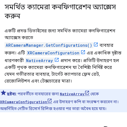
সমর্থিত ক্যামেরা কনফিগারেশন অ্যাক্সেস
করুন
একটি প্রদত্ত ডিভাইসের জন্য সমর্থিত ক্যামেরা কনফিগারেশন
অ্যাক্সেস করতে
ARCameraManager.GetConfigurations()
ব্যবহার
করুন। এটি
XRCameraConfiguration
এর একাধিক দৃষ্টান্ত
ধারণকারী
NativeArray
প্রদান করে। প্রতিটি উদাহরণ হল
একটি পৃথক ক্যামেরা কনফিগারেশন যা বৈশিষ্ট্য নির্দিষ্ট করে
যেমন গভীরতার ব্যবহার, টার্গেট ক্যাপচার ফ্রেম রেট,
রেজোলিউশন এবং টেক্সচারের মাত্রা।
দ্রষ্টব্য:
পরবর্তীতে ব্যবহারের জন্য
NativeArray
থেকে
XRCameraConfiguration
এর উদাহরণ কপি বা সংরক্ষণ করবেন না।
অন্তর্নিহিত নেটিভ রিসোর্স রিলিজ হওয়ার পর তারা অবৈধ হয়ে যায়।