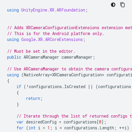
using
UnityEngine.XR.ARFoundation
;
// Adds XRCameraConfigurationExtensions extension me
// This is for the Android platform only.
using
Google.XR.ARCoreExtensions
;
// Must be set in the editor.
public
ARCameraManager
cameraManager
;
// Use ARCameraManager to obtain the camera configur
using
(
NativeArray<XRCameraConfiguration>
configurat
{
if
(
!
configurations
.
IsCreated
||
(
configurations
{
return
;
}
// Iterate through the list of returned configs t
var
desiredConfig
=
configurations
[
0
];
for
(
int
i
=
1
;
i
 < 
configurations
.
Length
;
++
i
)