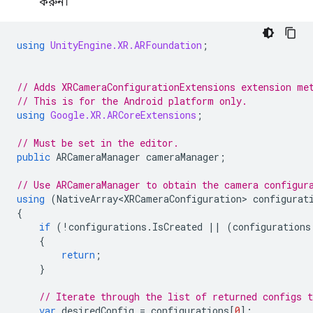
করুন।
using
UnityEngine.XR.ARFoundation
;
// Adds XRCameraConfigurationExtensions extension me
// This is for the Android platform only.
using
Google.XR.ARCoreExtensions
;
// Must be set in the editor.
public
ARCameraManager
cameraManager
;
// Use ARCameraManager to obtain the camera configur
using
(
NativeArray<XRCameraConfiguration>
configurat
{
if
(
!
configurations
.
IsCreated
||
(
configurations
{
return
;
}
// Iterate through the list of returned configs t
var
desiredConfig
=
configurations
[
0
];