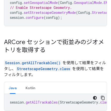
config
.
setGeospatialMode
(
Config
.
GeospatialMode
.
ENA
// Enable Streetscape Geometry.
config
.
setStreetscapeGeometryMode
(
Config
.
Streetsca
session
.
configure
(
config
);
ARCore セッションで街並みのジオメ
トリを取得する
Session.getAllTrackables()
を使用して結果をフィル
タし、
StreetscapeGeometry.class
を使用して結果を
フィルタします。
Java
Kotlin
session
.
getAllTrackables
(
StreetscapeGeometry
.
class