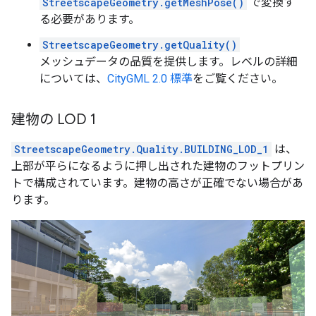
StreetscapeGeometry.getMeshPose()
で変換す
る必要があります。
StreetscapeGeometry.getQuality()
メッシュデータの品質を提供します。レベルの詳細
については、
CityGML 2.0 標準
をご覧ください。
建物の LOD 1
StreetscapeGeometry.Quality.BUILDING_LOD_1
は、
上部が平らになるように押し出された建物のフットプリン
トで構成されています。建物の高さが正確でない場合があ
ります。