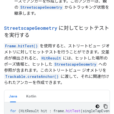
ーズでアンカーを作成します。このアンカーは、親
の
StreetscapeGeometry
からトラッキング状態を
継承します。
Streetscape
Geometry
に対してヒットテスト
を実行する
Frame.hitTest()
を使用すると、ストリートビュー ジオ
メトリに対してヒットテストを行うことができます。交差
点が検出されると、
HitResult
には、ヒットした場所の
ポーズ情報と、ヒットした
StreetscapeGeometry
への
参照が含まれます。このストリートビュー ジオメトリを
Trackable.createAnchor()
に渡して、それに関連付け
られたアンカーを作成できます。
Java
Kotlin
for
(
HitResult
hit
:
frame
.
hitTest
(
singleTapEvent
)