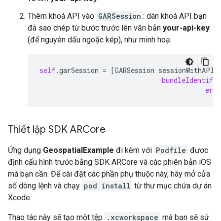
Thêm khoá API vào
GARSession
: dán khoá API bạn
đã sao chép từ bước trước lên văn bản
your-api-key
(để nguyên dấu ngoặc kép), như minh hoạ:
self
.
garSession
=
[
GARSession
sessionWithAPIK
bundleIdentifie
erro
Thiết lập SDK ARCore
Ứng dụng
GeospatialExample
đi kèm với
Podfile
được
định cấu hình trước bằng SDK ARCore và các phiên bản iOS
mà bạn cần. Để cài đặt các phần phụ thuộc này, hãy mở cửa
sổ dòng lệnh và chạy
pod install
từ thư mục chứa dự án
Xcode.
Thao tác này sẽ tạo một tệp
.xcworkspace
mà bạn sẽ sử