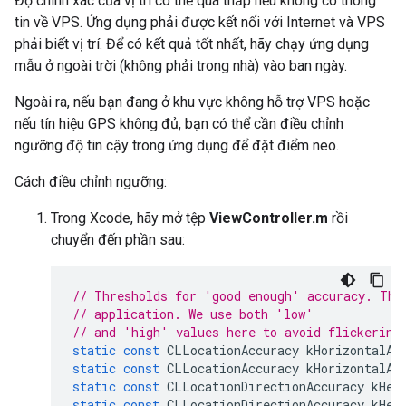
Độ chính xác của vị trí có thể quá thấp nếu không có thông
tin về VPS. Ứng dụng phải được kết nối với Internet và VPS
phải biết vị trí. Để có kết quả tốt nhất, hãy chạy ứng dụng
mẫu ở ngoài trời (không phải trong nhà) vào ban ngày.
Ngoài ra, nếu bạn đang ở khu vực không hỗ trợ VPS hoặc
nếu tín hiệu GPS không đủ, bạn có thể cần điều chỉnh
ngưỡng độ tin cậy trong ứng dụng để đặt điểm neo.
Cách điều chỉnh ngưỡng:
Trong Xcode, hãy mở tệp
ViewController.m
rồi
chuyển đến phần sau:
// Thresholds for 'good enough' accuracy. The
// application. We use both 'low'
// and 'high' values here to avoid flickering
static
const
CLLocationAccuracy
kHorizontalAc
static
const
CLLocationAccuracy
kHorizontalAc
static
const
CLLocationDirectionAccuracy
kHea
static
const
CLLocationDirectionAccuracy
kHea