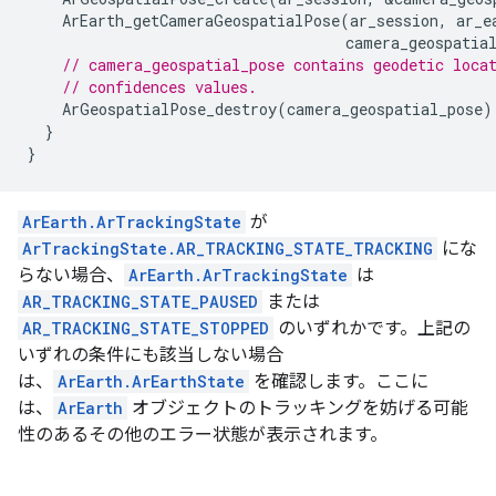
ArEarth_getCameraGeospatialPose
(
ar_session
,
ar_e
camera_geospatia
// camera_geospatial_pose contains geodetic loca
// confidences values.
ArGeospatialPose_destroy
(
camera_geospatial_pose
)
}
}
ArEarth.ArTrackingState
が
ArTrackingState.AR_TRACKING_STATE_TRACKING
にな
らない場合、
ArEarth.ArTrackingState
は
AR_TRACKING_STATE_PAUSED
または
AR_TRACKING_STATE_STOPPED
のいずれかです。上記の
いずれの条件にも該当しない場合
は、
ArEarth.ArEarthState
を確認します。ここに
は、
ArEarth
オブジェクトのトラッキングを妨げる可能
性のあるその他のエラー状態が表示されます。