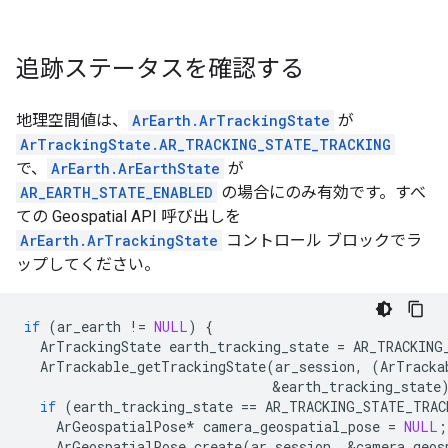
追跡ステータスを確認する
地理空間値は、
ArEarth.ArTrackingState
が
ArTrackingState.AR_TRACKING_STATE_TRACKING
で、
ArEarth.ArEarthState
が
AR_EARTH_STATE_ENABLED
の場合にのみ有効です。すべ
ての Geospatial API 呼び出しを
ArEarth.ArTrackingState
コントロール ブロックでラ
ップしてください。
if
(
ar_earth
!=
NULL
)
{
ArTrackingState
earth_tracking_state
=
AR_TRACKING
ArTrackable_getTrackingState
(
ar_session
,
(
ArTracka
&
earth_tracking_state
if
(
earth_tracking_state
==
AR_TRACKING_STATE_TRAC
ArGeospatialPose
*
camera_geospatial_pose
=
NULL
;
ArGeospatialPose_create
(
ar_session
,
&
camera_geos