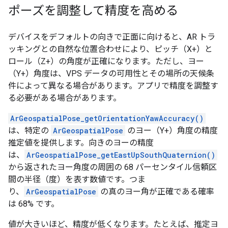
ポーズを調整して精度を高める
デバイスをデフォルトの向きで正面に向けると、AR トラ
ッキングとの自然な位置合わせにより、ピッチ（X+）と
ロール（Z+）の角度が正確になります。ただし、ヨー
（Y+）角度は、VPS データの可用性とその場所の天候条
件によって異なる場合があります。アプリで精度を調整す
る必要がある場合があります。
ArGeospatialPose_getOrientationYawAccuracy()
は、特定の
ArGeospatialPose
のヨー（Y+）角度の精度
推定値を提供します。向きのヨーの精度
は、
ArGeospatialPose_getEastUpSouthQuaternion()
から返されたヨー角度の周囲の 68 パーセンタイル信頼区
間の半径（度）を表す数値です。つま
り、
ArGeospatialPose
の真のヨー角が正確である確率
は 68% です。
値が大きいほど、精度が低くなります。たとえば、推定ヨ