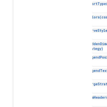
Sắp xếp
set
Chart
Type
Bảng tính
Chủ đề bảng tính
set
Colors(
cs
Trình tìm văn bản
Xoay vòng văn bản
set
Curve
Styl
Text
Style
Trình tạo kiểu văn bản
Màu giao diện
set
Hidden
Dim
strategy)
Liệt kê
Autofill
Series
set
Legend
Pos
Banding
Theme
Tiêu chí Boolean
set
Legend
Tex
Kiểu đường viền
Copy
Dán
Type
set
Merge
Stra
Data
Source cho Trang tính liên kết
Tiêu chí xác thực dữ liệu
Date
Time
Grouping
Rule
Type
set
Num
Header
Loại siêu dữ liệu vị trí của nhà phát
triển