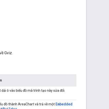
về Gviz.
ắn
ải ô vào biểu đồ mà trình tạo này sửa đổi.
Embedded
iểu đồ thành AreaChart và trả về một
rt
Builder
.