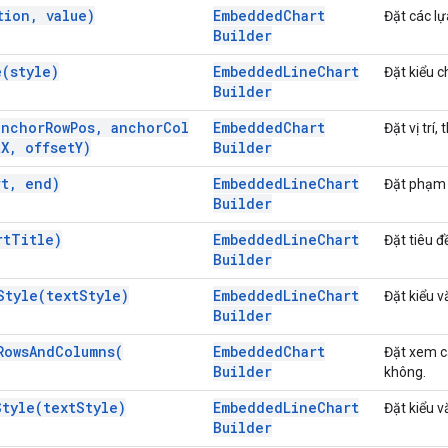
tion
,
value)
Embedded
Chart
Đặt các lự
Builder
e(
style)
Embedded
Line
Chart
Đặt kiểu c
Builder
anchor
Row
Pos
,
anchor
Col
Embedded
Chart
Đặt vị trí,
t
X
,
offset
Y)
Builder
rt
,
end)
Embedded
Line
Chart
Đặt phạm v
Builder
rt
Title)
Embedded
Line
Chart
Đặt tiêu đ
Builder
Style(
text
Style)
Embedded
Line
Chart
Đặt kiểu v
Builder
Rows
And
Columns(
Embedded
Chart
Đặt xem c
Builder
không.
Style(
text
Style)
Embedded
Line
Chart
Đặt kiểu v
Builder