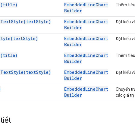
e(
title)
Embedded
Line
Chart
Thêm tiêu
Builder
e
Text
Style(
text
Style)
Embedded
Line
Chart
Đặt kiểu v
Builder
Style(
text
Style)
Embedded
Line
Chart
Đặt kiểu v
Builder
e(
title)
Embedded
Line
Chart
Thêm tiêu 
Builder
e
Text
Style(
text
Style)
Embedded
Line
Chart
Đặt kiểu v
Builder
)
Embedded
Line
Chart
Chuyển trụ
Builder
các giá tr
 tiết