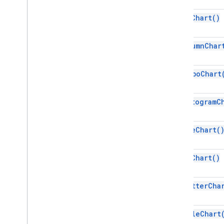
Siêu dữ liệu nhà phát triển
as
Bar
Chart(
)
Trình phát triển siêu dữ liệu dành cho
nhà phát triển
Vị trí nhà phát triển siêu dữ liệu
as
Column
Char
Bản vẽ
Embedded
Area
Chart
Builder
as
Combo
Chart
Trình nhúng biểu đồ được nhúng
Biểu đồ nhúng
as
Histogram
C
Builder
Chart
Builder
Embedded
Column
Chart
Builder
Trình soạn thảo công cụ nhúng
as
Line
Chart(
Embedded
Histogam
Chart
Builder
Trình tạo biểu đồ được nhúng
as
Pie
Chart(
)
Embedded
Pie
Chart
Builder
Trình nhúng biểu đồ được nhúng
as
Scatter
Cha
Embedded
Table
Chart
Builder
Bộ lọc
Bộ lọc tiêu chí
as
Table
Chart
Trình tạo tiêu chí bộ lọc