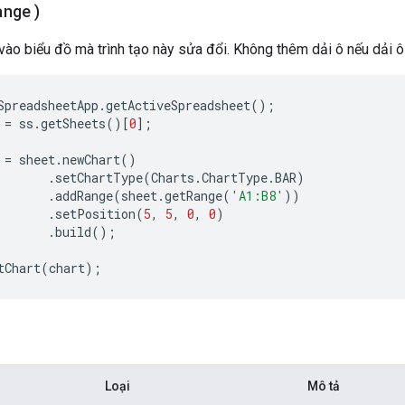
ange)
ào biểu đồ mà trình tạo này sửa đổi. Không thêm dải ô nếu dải 
SpreadsheetApp
.
getActiveSpreadsheet
();
=
ss
.
getSheets
()[
0
];
=
sheet
.
newChart
()
.
setChartType
(
Charts
.
ChartType
.
BAR
)
.
addRange
(
sheet
.
getRange
(
'A1:B8'
))
.
setPosition
(
5
,
5
,
0
,
0
)
.
build
();
tChart
(
chart
);
Loại
Mô tả