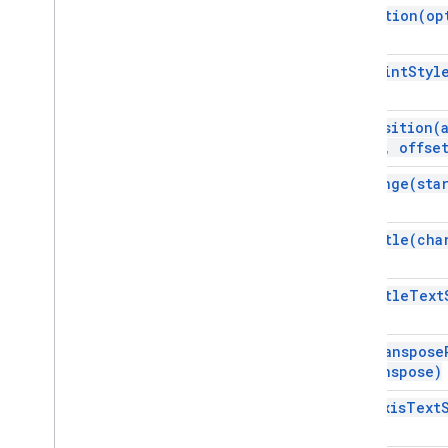
set
Option(
op
Chế độ hiển thị siêu dữ liệu nhà phát
triển
Phương diện
set
Point
Styl
Hướng
Loại tần số
set
Position(
Nhóm
Control
Toggle
Position
Pos
,
offse
Loại nội suy
Hàm Pivot
Table
SUMMARYFunction
set
Range(
sta
Pivot
Value
Display
Type
Loại bảo vệ
set
Title(
cha
Khoảng thời gian tính toán lại
Ngày tương đối
set
Title
Text
Loại trang tính
Sort
Order
Hướng văn bản
set
Transpose
transpose)
Trình phân định văn bản cột
Loại giao diện màu
set
XAxis
Text
Loại giá trị
Chiến lược gói