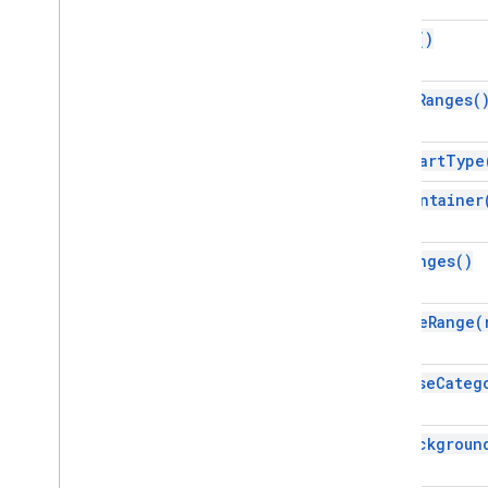
Gradient
Condition
build(
)
Group
Tên dải ô
clear
Ranges(
Hình ảnh trùng lặp trên lưới
Bảo vệ trang
Bộ lọc tổng hợp
get
Chart
Type
Bảng tổng hợp
get
Container
Pivot
Group
Limit
Bảng tổng hợp
get
Ranges(
)
Giá trị tổng hợp
Bảo vệ
Phạm vi
remove
Range(
Danh sách dải ô
Giá trị văn bản đa dạng thức
reverse
Categ
Trình tạo giá trị văn bản đa dạng thức
Lựa chọn
set
Backgroun
Tấm băng
Bộ cắt