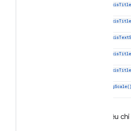
set
XAxis
Titl
Dịch vụ nâng cao
API Trang tính
set
XAxis
Titl
Trang trình bày
sử dụng
set
YAxis
Text
Thêm
.
.
.
Các dịch vụ khác của Google
set
YAxis
Titl
Google Analytics
Google Maps
set
YAxis
Titl
Google Translate
Vertex AI
use
Log
Scale(
You
Tube
Thêm
.
.
.
Dịch vụ tiện ích
API & kết nối cơ sở dữ liệu
Tài liệu chi
Tối ưu hóa và khả năng sử dụng dữ liệu;
tối ưu hóa