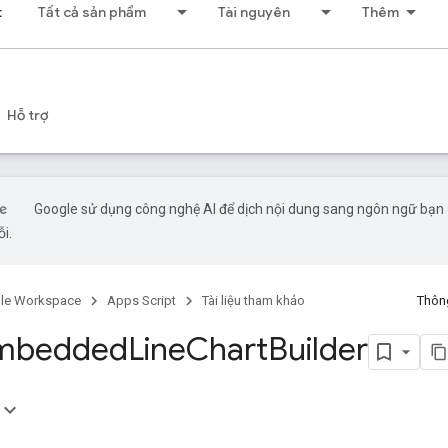
t
Tất cả sản phẩm
Tài nguyên
Thêm
Hỗ trợ
Google sử dụng công nghệ AI để dịch nội dung sang ngôn ngữ bạn ư
ỗi.
le Workspace
Apps Script
Tài liệu tham khảo
Thông
Embedded
Line
Chart
Builder