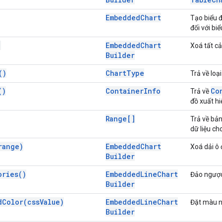
Embedded
Chart
Tạo biểu đ
đối với biể
)
Embedded
Chart
Xoá tất cả
Builder
(
)
Chart
Type
Trả về loại
(
)
Container
Info
Co
Trả về
đồ xuất hi
Range[]
Trả về bả
dữ liệu ch
range)
Embedded
Chart
Xoá dải ô 
Builder
ories(
)
Embedded
Line
Chart
Đảo ngược 
Builder
d
Color(
css
Value)
Embedded
Line
Chart
Đặt màu n
Builder