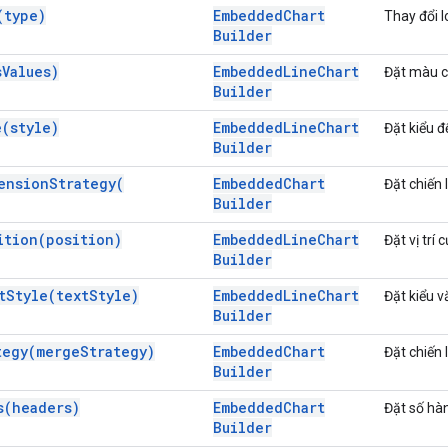
(
type)
Embedded
Chart
Thay đổi l
Builder
s
Values)
Embedded
Line
Chart
Đặt màu c
Builder
e(
style)
Embedded
Line
Chart
Đặt kiểu đ
Builder
ension
Strategy(
Embedded
Chart
Đặt chiến 
Builder
ition(
position)
Embedded
Line
Chart
Đặt vị trí 
Builder
t
Style(
text
Style)
Embedded
Line
Chart
Đặt kiểu v
Builder
tegy(
merge
Strategy)
Embedded
Chart
Đặt chiến 
Builder
s(
headers)
Embedded
Chart
Đặt số hàn
Builder