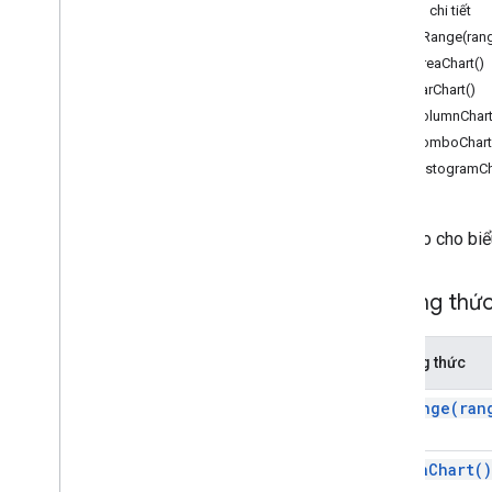
Biểu mẫu
Tài liệu chi tiết
Gmail
addRange(ran
Trang tính
asAreaChart()
Tổng quan
asBarChart()
Spreadsheet
App
asColumnChart
asComboChart
Lớp
asHistogramCh
Dạng dải
Điều kiện Boolean
Hình ảnh ô
Trình tạo cho bi
Công cụ tạo hình ảnh trên ô
Màu
Phương thứ
Công cụ tạo màu
Điều kiện định dạng
Trình tạo điều kiện định dạng
Phương thức
Thông tin vùng chứa
add
Range(
ran
Data
Source cho Trang tính liên kết
Xác thực dữ liệu
Trình xác thực dữ liệu
as
Area
Chart(
)
Date
Time
Grouping
Rule