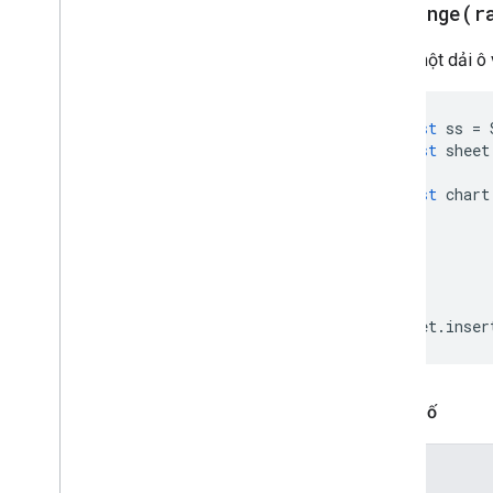
HTML & nội dung
addRange(
r
& thực thi tập lệnh; thông tin
Thêm một dải ô v
Tài nguyên dự án của tập lệnh
Sự kiện và trình kích hoạt tự động hóa
const
ss
=
Tệp kê khai
const
sheet
Hạn mức và giới hạn
const
chart
Tiện ích bổ sung của Google
Workspace
Dịch vụ
Tệp kê khai
API tiện ích bổ sung
sheet
.
inser
API Apps Script
v1
Tham số
Thư viện ứng dụng
Tên