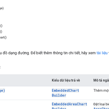
ge)
()
()
art()
ểu đồ dạng đường. Để biết thêm thông tin chi tiết, hãy xem
tài liệu
c
Kiểu dữ liệu trả về
Mô tả ng
ge)
Embedded
Chart
Thêm một d
Builder
Embedded
Area
Chart
Đặt loại b
Builder
Area
Cha