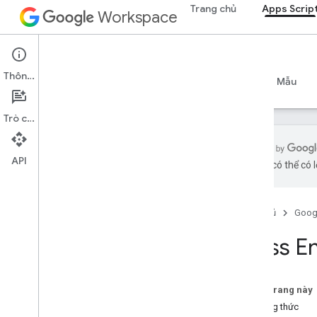
Trang chủ
Apps Scrip
Workspace
Apps Script
Thông tin
Tổng quan
Hướng dẫn
Tài liệu tham khảo
Mẫu
Trò chuyện
API
bằng AI có thể có l
Tổng quan
Trang chủ
Goog
Các dịch vụ của Google Workspace
Bảng điều khiển dành cho quản trị viên
Class 
Calendar
Trò chuyện
Tài liệu
Trên trang này
Drive
Phương thức