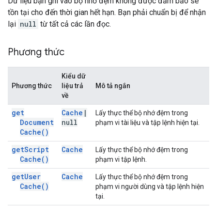
Dữ liệu bạn ghi vào bộ nhớ đệm không được đảm bảo sẽ
tồn tại cho đến thời gian hết hạn. Bạn phải chuẩn bị để nhận
lại
null
từ tất cả các lần đọc.
Phương thức
Kiểu dữ
Phương thức
liệu trả
Mô tả ngắn
về
get
Cache
|
Lấy thực thể bộ nhớ đệm trong
Document
null
phạm vi tài liệu và tập lệnh hiện tại.
Cache(
)
get
Script
Cache
Lấy thực thể bộ nhớ đệm trong
Cache(
)
phạm vi tập lệnh.
get
User
Cache
Lấy thực thể bộ nhớ đệm trong
Cache(
)
phạm vi người dùng và tập lệnh hiện
tại.