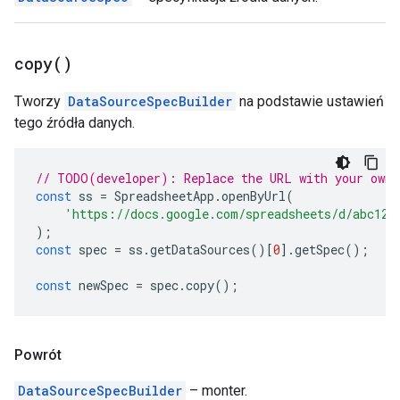
copy(
)
Tworzy
DataSourceSpecBuilder
na podstawie ustawień
tego źródła danych.
// TODO(developer): Replace the URL with your own.
const
ss
=
SpreadsheetApp
.
openByUrl
(
'https://docs.google.com/spreadsheets/d/abc123
);
const
spec
=
ss
.
getDataSources
()[
0
].
getSpec
();
const
newSpec
=
spec
.
copy
();
Powrót
DataSourceSpecBuilder
– monter.