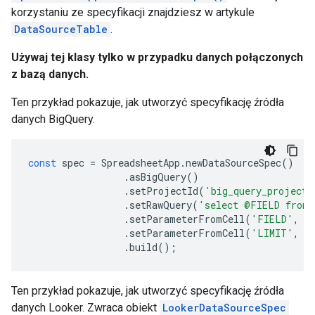
korzystaniu ze specyfikacji znajdziesz w artykule
DataSourceTable
.
Używaj tej klasy tylko w przypadku danych połączonych
z bazą danych.
Ten przykład pokazuje, jak utworzyć specyfikację źródła
danych BigQuery.
const
spec
=
SpreadsheetApp
.
newDataSourceSpec
()
.
asBigQuery
()
.
setProjectId
(
'big_query_project'
.
setRawQuery
(
'select @FIELD from 
.
setParameterFromCell
(
'FIELD'
,
'
.
setParameterFromCell
(
'LIMIT'
,
'
.
build
();
Ten przykład pokazuje, jak utworzyć specyfikację źródła
danych Looker. Zwraca obiekt
LookerDataSourceSpec