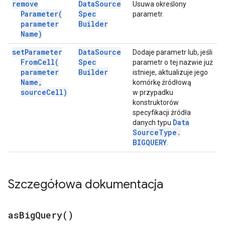
remove
Data
Source
Usuwa określony
Parameter(
Spec
parametr.
parameter
Builder
Name)
set
Parameter
Data
Source
Dodaje parametr lub, jeśli
From
Cell(
Spec
parametr o tej nazwie już
parameter
Builder
istnieje, aktualizuje jego
Name
,
komórkę źródłową
source
Cell)
w przypadku
konstruktorów
specyfikacji źródła
Data
danych typu
Source
Type
.
BIGQUERY
.
Szczegółowa dokumentacja
as
Big
Query(
)