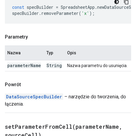
const
specBuilder
=
SpreadsheetApp
.
newDataSourceSpe
specBuilder
.
removeParameter
(
'x'
);
Parametry
Nazwa
Typ
Opis
parameter
Name
String
Nazwa parametru do usunięcia.
Powrót
DataSourceSpecBuilder
– narzędzie do tworzenia, do
łączenia.
setParameterFromCell(
parameter
Name
,
source
Cell)