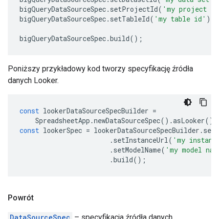
bigQueryDataSourceSpec
.
setProjectId
(
'my project id
bigQueryDataSourceSpec
.
setTableId
(
'my table id'
);
bigQueryDataSourceSpec
.
build
();
Poniższy przykładowy kod tworzy specyfikację źródła
danych Looker.
const
lookerDataSourceSpecBuilder
=
SpreadsheetApp
.
newDataSourceSpec
().
asLooker
();
const
lookerSpec
=
lookerDataSourceSpecBuilder
.
set
.
setInstanceUrl
(
'my instanc
.
setModelName
(
'my model nam
.
build
();
Powrót
DataSourceSpec
– specyfikacja źródła danych.