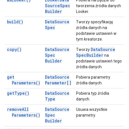
Pobiera narzędzie do
Source
Spec
tworzenia źródła danych
Builder
Looker.
build(
)
Data
Source
Tworzy specyfikację
Spec
źródła danych na
podstawie ustawień w
tym kreatorze.
copy(
)
Data
Source
Data
Source
Tworzy
Spec
Spec
Builder
na
Builder
podstawie ustawień tego
źródła danych.
get
Data
Source
Pobiera parametry
Parameters(
)
Parameter[]
źródła danych.
get
Type(
)
Data
Source
Pobiera typ źródła
Type
danych.
remove
All
Data
Source
Usuwa wszystkie
Parameters(
)
Spec
parametry.
Builder