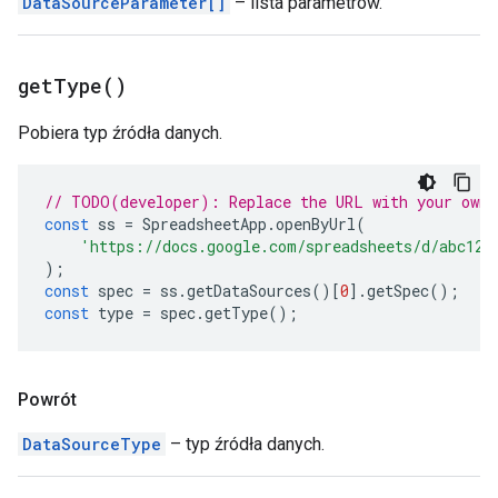
DataSourceParameter[]
– lista parametrów.
get
Type(
)
Pobiera typ źródła danych.
// TODO(developer): Replace the URL with your own.
const
ss
=
SpreadsheetApp
.
openByUrl
(
'https://docs.google.com/spreadsheets/d/abc123
);
const
spec
=
ss
.
getDataSources
()[
0
].
getSpec
();
const
type
=
spec
.
getType
();
Powrót
DataSourceType
– typ źródła danych.