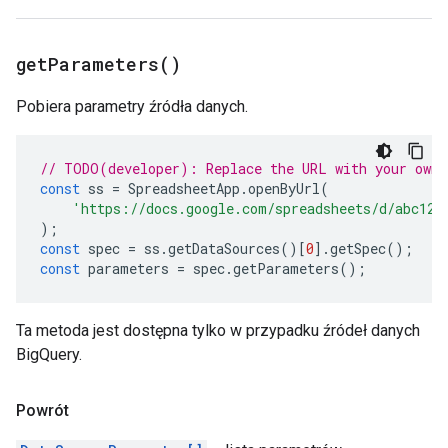
get
Parameters(
)
Pobiera parametry źródła danych.
// TODO(developer): Replace the URL with your own.
const
ss
=
SpreadsheetApp
.
openByUrl
(
'https://docs.google.com/spreadsheets/d/abc123
);
const
spec
=
ss
.
getDataSources
()[
0
].
getSpec
();
const
parameters
=
spec
.
getParameters
();
Ta metoda jest dostępna tylko w przypadku źródeł danych
BigQuery.
Powrót