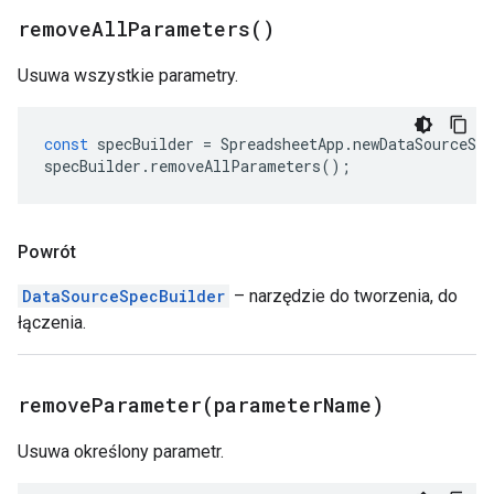
remove
All
Parameters(
)
Usuwa wszystkie parametry.
const
specBuilder
=
SpreadsheetApp
.
newDataSourceSpe
specBuilder
.
removeAllParameters
();
Powrót
DataSourceSpecBuilder
– narzędzie do tworzenia, do
łączenia.
removeParameter(
parameter
Name)
Usuwa określony parametr.