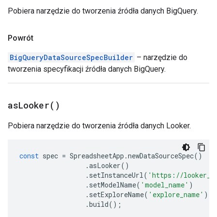
Pobiera narzędzie do tworzenia źródła danych BigQuery.
Powrót
BigQueryDataSourceSpecBuilder
– narzędzie do
tworzenia specyfikacji źródła danych BigQuery.
as
Looker(
)
Pobiera narzędzie do tworzenia źródła danych Looker.
const
spec
=
SpreadsheetApp
.
newDataSourceSpec
()
.
asLooker
()
.
setInstanceUrl
(
'https://looker_i
.
setModelName
(
'model_name'
)
.
setExploreName
(
'explore_name'
)
.
build
();