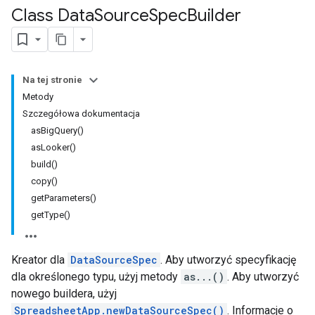
Class Data
Source
Spec
Builder
Na tej stronie
Metody
Szczegółowa dokumentacja
asBigQuery()
asLooker()
build()
copy()
getParameters()
getType()
Kreator dla
DataSourceSpec
. Aby utworzyć specyfikację
dla określonego typu, użyj metody
as...()
. Aby utworzyć
nowego buildera, użyj
SpreadsheetApp.newDataSourceSpec()
. Informacje o