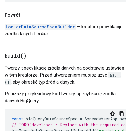
Powrót
LookerDataSourceSpecBuilder
– kreator specyfikacji
źródła danych Looker.
build(
)
Tworzy specyfikację źródła danych na podstawie ustawień
w tym kreatorze. Przed utworzeniem musisz użyć
as...
()
, aby określić typ źródła danych.
Poniższy przykładowy kod tworzy specyfikację źródła
danych BigQuery.
const
bigQueryDataSourceSpec
=
SpreadsheetApp
.
newD
// TODO(developer): Replace with the required data
bigQueryDataSourceSpec
.
setDatasetId
(
'my data set i