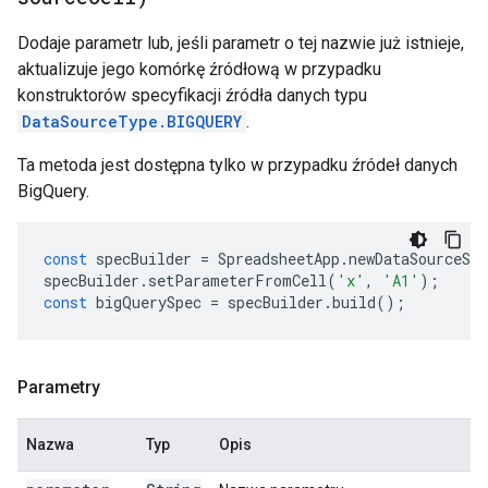
Dodaje parametr lub, jeśli parametr o tej nazwie już istnieje,
aktualizuje jego komórkę źródłową w przypadku
konstruktorów specyfikacji źródła danych typu
DataSourceType.BIGQUERY
.
Ta metoda jest dostępna tylko w przypadku źródeł danych
BigQuery.
const
specBuilder
=
SpreadsheetApp
.
newDataSourceSpe
specBuilder
.
setParameterFromCell
(
'x'
,
'A1'
);
const
bigQuerySpec
=
specBuilder
.
build
();
Parametry
Nazwa
Typ
Opis