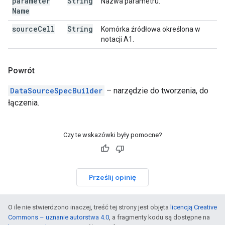
parameter
String
Nazwa parametru.
Name
source
Cell
String
Komórka źródłowa określona w
notacji A1.
Powrót
DataSourceSpecBuilder
– narzędzie do tworzenia, do
łączenia.
Czy te wskazówki były pomocne?
Prześlij opinię
O ile nie stwierdzono inaczej, treść tej strony jest objęta
licencją Creative
Commons – uznanie autorstwa 4.0
, a fragmenty kodu są dostępne na