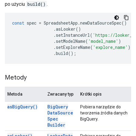
po użyciu
build()
.
const
spec
=
SpreadsheetApp
.
newDataSourceSpec
()
.
asLooker
()
.
setInstanceUrl
(
'https://looker_i
.
setModelName
(
'model_name'
)
.
setExploreName
(
'explore_name'
)
.
build
();
Metody
Metoda
Zwracany typ
Krótki opis
as
Big
Query(
)
Big
Query
Pobiera narzędzie do
Data
Source
tworzenia źródła danych
Spec
BigQuery.
Builder
as
Looker(
)
Looker
Data