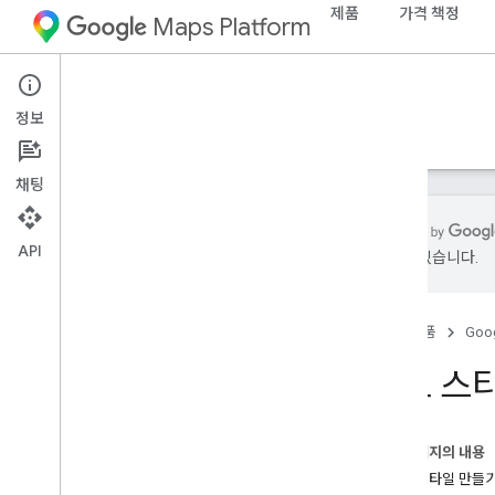
제품
가격 책정
Maps Platform
Web
Maps JavaScript API
정보
가이드
참조
샘플
리소스
기존
채팅
API
있을 수 있습니다.
Maps Java
Script API
개요
홈
제품
Goog
Java
Script API 설정
지도 데모 키 가져오기 및 사용하기
지도 스
App Check을 사용하여 API 키 보호
Maps Java
Script API 로드하기
오류 처리
이 페이지의 내용
문제 해결
지도 스타일 만들