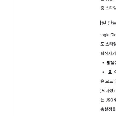
확대
/
축소 수준 스타일 지정
맞춤 스타
지도 스타일 버전 사용
지도에서 스타일을 지정할 수 있는
항목
새 스타일 만
지도 스타일 상속 및 계층 이해
겹치는 스타일 관리
Google 
지도 설정 수정
지도 스타
스타일 예시 및 가이드라인
문제 해결
대화상자
JSON 스타일 지정
밝음
3D 지도 사용
science
개요
밝은 모드 
시작하기
개념
(선택사항)
기본 3D 지도
또는
JSO
마커
지도에 그리기
맞춤설정
을
리소스