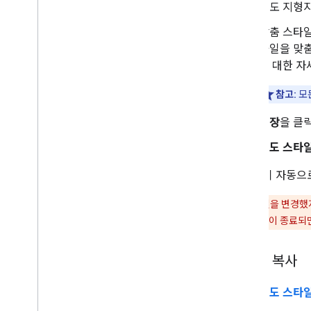
지도 지형
마커
맞춤 스타일
개요
타일을 맞춤
시작하기
에 대한 
지도에 마커 추가하기
참고:
모
기본 마커 맞춤설정
그래픽으로 마커 만들기
저장
을 클
HTML 및 CSS로 마커 만들기
충돌 동작
,
고도 및 표시 여부 관리
지도 스타일
마커를 클릭 가능하도록 설정하고 마커에
접근성 기능 추가
스타일이 자동으로
마커를 드래그할 수 있도록 설정
주의:
스타일을 변경했지
고급 마커로 이전
Cloud 콘솔 세션이 종료
마커 (기존)
장소 사용
스타일 복사
개요
장소 (신규)
지도 스타
장소 UI 키트