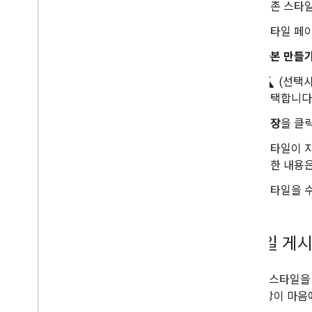
기존 스타일
장소 가이드
스타일 페
경로 작업
사본 만들
개요
science
시작하기
(선택사
데모 보기
선택합니다
경로 클래스
저장
을 클
Route Matrix 클래스
이전 가이드
스타일이 자
리소스
세한 내용
스타일을 
주소 검증
개요
데모 보기
스타일 게
시작하기
주소 확인
새 지도 스타일을
기본 응답 이해하기
변경사항이 마음에
유효성 검사 응답 처리