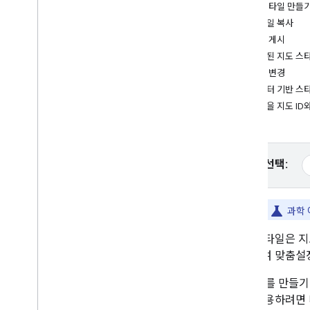
새 스타일 만들
튜토리얼
스타일 복사
HTML을 사용하여 마커가 포함된 Google
스타일 게시
지도 추가
게시된 지도 스
Java
Script를 사용하여 마커가 포함된
스타일 변경
Google 지도 추가
데이터 기반 스타
React 앱에 Google 지도 추가
스타일을 지도 ID
현재 위치 표시
마커 클러스터링
개념
플랫폼 선택:
버전 관리
현지화
권장사항
science
이 문서에서
과학 
Type
Script
지도 스타일은 지
프로미스
참조하여 맞춤설
기본 지도
지도 ID를 만들
웹페이지에 Google 지도 추가하기
일을 사용하려면 
지도 이벤트