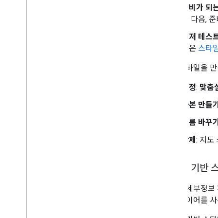
KML
준비가 되
Geo
JSON
한 다음, 
데이터 레이어
먼저 테스
히트맵 (지원 중단됨)
용은
스타일
교통정보
,
대중교통
,
자전거 레이어
지도 스타일을 만
서비스
고도
수정
:
맞춤
지오코딩
사본 만들
최대 확대
/
축소 이미지
스트리트 뷰
이름 바꾸
삭제
: 지
추가 라이브러리
개요
공기질 측정기 위젯 (실험용)
데이터 기반 스
그리기 라이브러리 (지원 중단됨)
스타일 세부정보
도형 라이브러리
정
의 레이어를 사
시각화 라이브러리 (지원 중단됨)
오픈소스 라이브러리