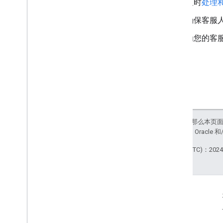
及时
处理
代理
品牌
确保客服
Business Communications API
为您的客
Business Communications 开发者控制
台
Business Messages API
入口点
活动
语言区域
位置
消息
如未另行说明，那么本页
站政策
。Java 是 Orac
Open
API
合作伙伴
最后更新时间 (UTC)：2024-
调查问卷
验证
Webhook
互动
Google Developer Program