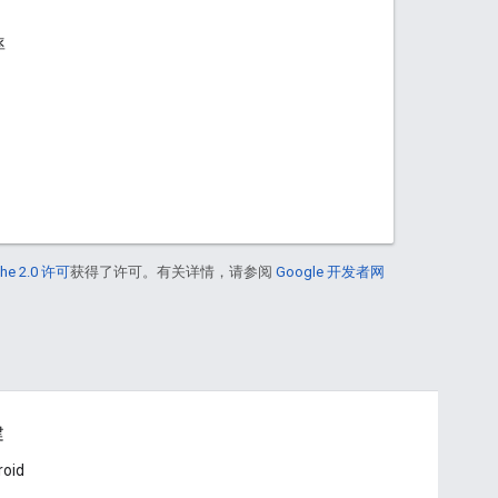
率
he 2.0 许可
获得了许可。有关详情，请参阅
Google 开发者网
建
roid