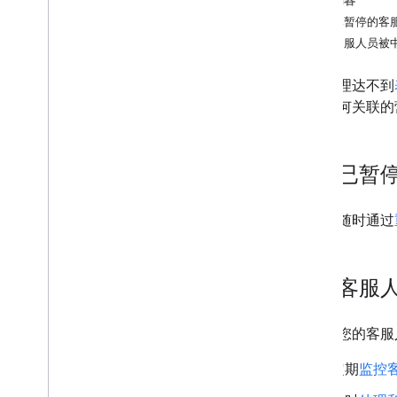
本页内容
创建您的第一个代理
恢复已暂停的客
防止客服人员被
方法指南
所有方法指南
如果代理达不到
注册为合作伙伴
理和任何关联的
创建和配置代理
添加营业地点
开发消息传递流程
恢复已暂
与其他产品集成
验证代理和营业地点
启动代理和位置
您可以随时通过
质量保证
排查代理问题
修正已暂停的代理
防止客服
使用指标监控效果
测试网络钩子
为防止您的客服
概念
定期
监控
所有概念