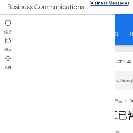
Business Messages
Business Communications
Business Messages
信息
首页
指南
培训
参考资料
支持
资源
聊天
我们将于 2024 年 7
API
概览
使用方法
功能库
代理的生命周期：创建到启动
首页
产品
B
要求与准则
修正已
徽标准则
快速入门