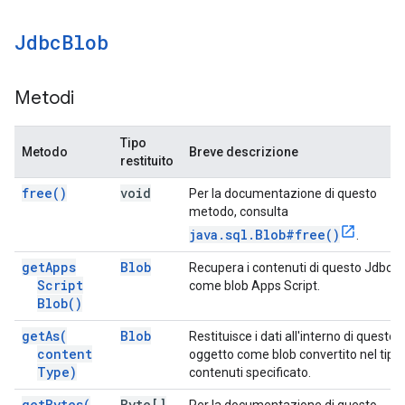
Jdbc
Blob
Metodi
Tipo
Metodo
Breve descrizione
restituito
free(
)
void
Per la documentazione di questo
metodo, consulta
java.sql.Blob#free()
.
get
Apps
Blob
Recupera i contenuti di questo JdbcB
Script
come blob Apps Script.
Blob(
)
get
As(
Blob
Restituisce i dati all'interno di questo
content
oggetto come blob convertito nel tipo 
Type)
contenuti specificato.
get
Bytes(
Byte[]