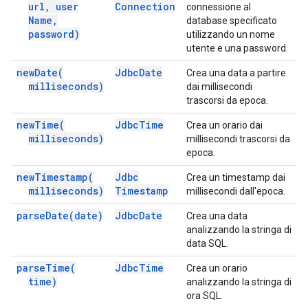
url
,
user
Connection
connessione al
Name
,
database specificato
password)
utilizzando un nome
utente e una password.
new
Date(
Jdbc
Date
Crea una data a partire
milliseconds)
dai millisecondi
trascorsi da epoca.
new
Time(
Jdbc
Time
Crea un orario dai
milliseconds)
millisecondi trascorsi da
epoca.
new
Timestamp(
Jdbc
Crea un timestamp dai
milliseconds)
Timestamp
millisecondi dall'epoca.
parse
Date(
date)
Jdbc
Date
Crea una data
analizzando la stringa di
data SQL.
parse
Time(
Jdbc
Time
Crea un orario
time)
analizzando la stringa di
ora SQL.