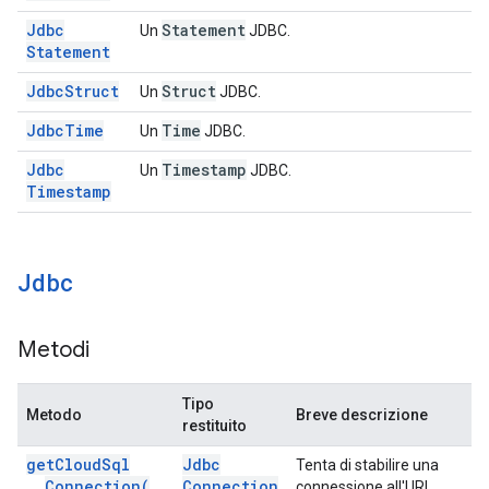
Jdbc
Statement
Un
JDBC.
Statement
Jdbc
Struct
Struct
Un
JDBC.
Jdbc
Time
Time
Un
JDBC.
Jdbc
Timestamp
Un
JDBC.
Timestamp
Jdbc
Metodi
Tipo
Metodo
Breve descrizione
restituito
get
Cloud
Sql
Jdbc
Tenta di stabilire una
Connection(
Connection
connessione all'URL