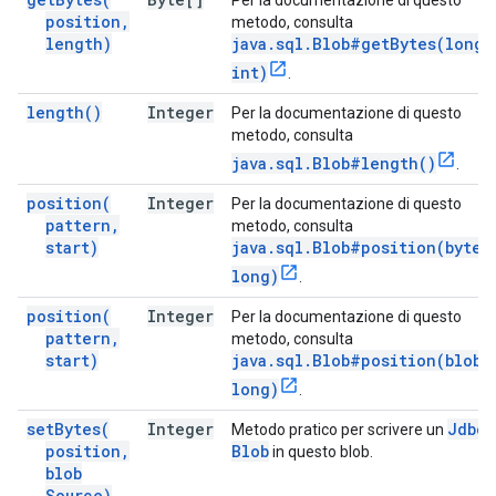
Per la documentazione di questo
position
,
metodo, consulta
length)
java.sql.Blob#getBytes(long,
int)
.
length(
)
Integer
Per la documentazione di questo
metodo, consulta
java.sql.Blob#length()
.
position(
Integer
Per la documentazione di questo
pattern
,
metodo, consulta
start)
java.sql.Blob#position(byte[
long)
.
position(
Integer
Per la documentazione di questo
pattern
,
metodo, consulta
start)
java.sql.Blob#position(blob,
long)
.
set
Bytes(
Integer
Jdbc
Metodo pratico per scrivere un
position
,
Blob
in questo blob.
blob
Source)