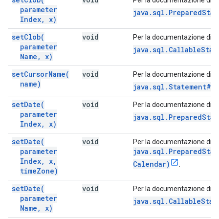
Per la documentazione di q
parameter
java.sql.PreparedSta
Index
,
x)
set
Clob(
void
Per la documentazione di q
parameter
java.sql.CallableStat
Name
,
x)
set
Cursor
Name(
void
Per la documentazione di q
name)
java.sql.Statement#s
set
Date(
void
Per la documentazione di q
parameter
java.sql.PreparedSta
Index
,
x)
set
Date(
void
Per la documentazione di q
parameter
java.sql.PreparedSta
Index
,
x
,
Calendar)
.
time
Zone)
set
Date(
void
Per la documentazione di q
parameter
java.sql.CallableStat
Name
,
x)