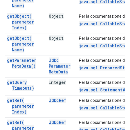
java.sql.CallableSta
Name)
get
Object(
Object
Per la documentazione di q
parameter
java.sql.CallableSta
Index)
get
Object(
Object
Per la documentazione di q
parameter
java.sql.CallableSta
Name)
get
Parameter
Jdbc
Per la documentazione di q
Meta
Data(
)
Parameter
java.sql.PreparedSta
Meta
Data
get
Query
Integer
Per la documentazione di q
Timeout(
)
java.sql.Statement#g
get
Ref(
Jdbc
Ref
Per la documentazione di q
parameter
java.sql.CallableStat
Index)
get
Ref(
Jdbc
Ref
Per la documentazione di q
parameter
java.sql.CallableSta