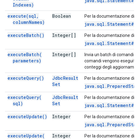
java.sql.Statement#e
Indexes)
execute(
sql
,
Boolean
Per la documentazione di q
column
Names)
java.sql.Statement#e
execute
Batch(
)
Integer[]
Per la documentazione di q
java.sql.Statement#e
execute
Batch(
Integer[]
Invia un batch di comandi al 
parameters)
comandi vengono eseguiti co
conteggi degli aggiornament
execute
Query(
)
Jdbc
Result
Per la documentazione di q
Set
java.sql.PreparedSta
execute
Query(
Jdbc
Result
Per la documentazione di q
sql)
Set
java.sql.Statement#e
execute
Update(
)
Integer
Per la documentazione di q
java.sql.PreparedSta
execute
Update(
Integer
Per la documentazione di q