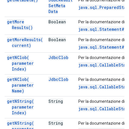
Per la documentazione di q
Set
Meta
java.sql.PreparedSta
Data
get
More
Boolean
Per la documentazione di q
Results(
)
java.sql.Statement#ge
get
More
Results(
Boolean
Per la documentazione di q
current)
java.sql.Statement#ge
get
NClob(
Jdbc
Clob
Per la documentazione di q
parameter
java.sql.CallableSta
Index)
get
NClob(
Jdbc
Clob
Per la documentazione di q
parameter
java.sql.CallableSta
Name)
get
NString(
String
Per la documentazione di q
parameter
java.sql.CallableSta
Index)
get
NString(
String
Per la documentazione di q
parameter