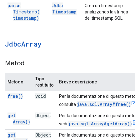
parse
Jdbc
Crea un timestamp
Timestamp(
Timestamp
analizzando la stringa
timestamp)
del timestamp SQL.
Jdbc
Array
Metodi
Tipo
Metodo
Breve descrizione
restituito
free(
)
void
Per la documentazione di questo metodo
java.sql.Array#free()
consulta
.
get
Object
Per la documentazione di questo metodo
Array(
)
java.sql.Array#getArray()
vedi
get
Object
Per la documentazione di questo metodo