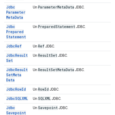
Jdbc
Parameter
Meta
Data
Un
JDBC.
Parameter
Meta
Data
Jdbc
Prepared
Statement
Un
JDBC.
Prepared
Statement
Jdbc
Ref
Ref
Un
JDBC.
Jdbc
Result
Result
Set
Un
JDBC.
Set
Jdbc
Result
Result
Set
Meta
Data
Un
JDBC.
Set
Meta
Data
Jdbc
Row
Id
Row
Id
Un
JDBC.
Jdbc
SQLXML
SQLXML
Un
JDBC.
Jdbc
Savepoint
Un
JDBC.
Savepoint