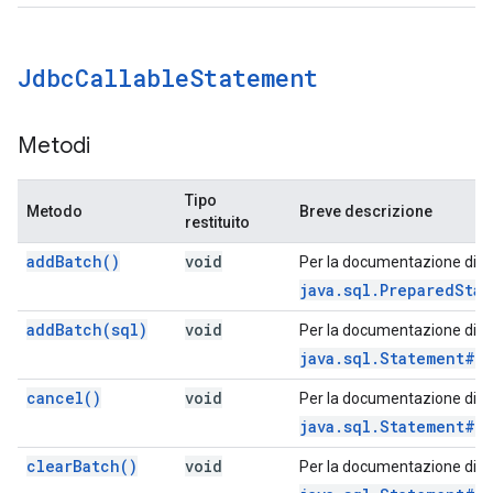
Jdbc
Callable
Statement
Metodi
Tipo
Metodo
Breve descrizione
restituito
add
Batch(
)
void
Per la documentazione di q
java.sql.PreparedSta
add
Batch(
sql)
void
Per la documentazione di q
java.sql.Statement#a
cancel(
)
void
Per la documentazione di q
java.sql.Statement#c
clear
Batch(
)
void
Per la documentazione di q