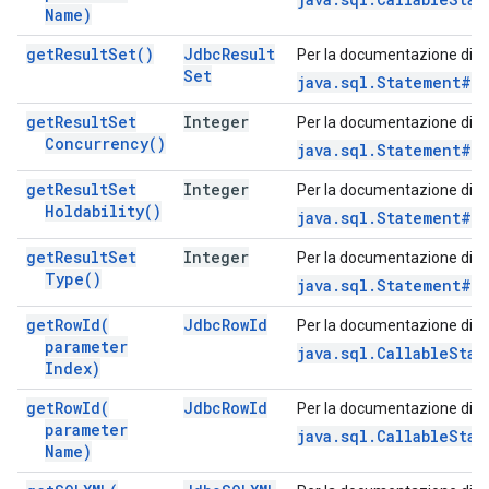
Name)
get
Result
Set(
)
Jdbc
Result
Per la documentazione di q
Set
java.sql.Statement#g
get
Result
Set
Integer
Per la documentazione di q
Concurrency(
)
java.sql.Statement#g
get
Result
Set
Integer
Per la documentazione di q
Holdability(
)
java.sql.Statement#ge
get
Result
Set
Integer
Per la documentazione di q
Type(
)
java.sql.Statement#g
get
Row
Id(
Jdbc
Row
Id
Per la documentazione di q
parameter
java.sql.CallableStat
Index)
get
Row
Id(
Jdbc
Row
Id
Per la documentazione di q
parameter
java.sql.CallableSta
Name)