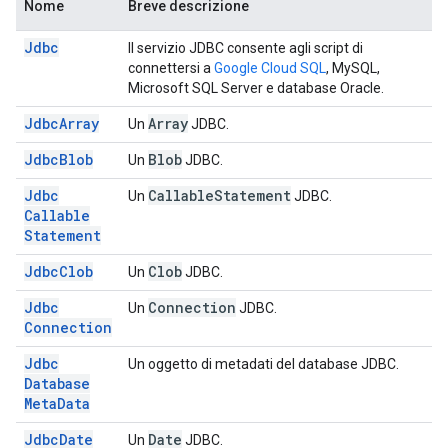
Nome
Breve descrizione
Jdbc
Il servizio JDBC consente agli script di
connettersi a
Google Cloud SQL
, MySQL,
Microsoft SQL Server e database Oracle.
Jdbc
Array
Array
Un
JDBC.
Jdbc
Blob
Blob
Un
JDBC.
Jdbc
Callable
Statement
Un
JDBC.
Callable
Statement
Jdbc
Clob
Clob
Un
JDBC.
Jdbc
Connection
Un
JDBC.
Connection
Jdbc
Un oggetto di metadati del database JDBC.
Database
Meta
Data
Jdbc
Date
Date
Un
JDBC.