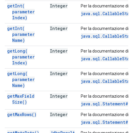
get
Int(
Integer
Per la documentazione di q
parameter
java.sql.CallableStat
Index)
get
Int(
Integer
Per la documentazione di q
parameter
java.sql.CallableSta
Name)
get
Long(
Integer
Per la documentazione di q
parameter
java.sql.CallableSta
Index)
get
Long(
Integer
Per la documentazione di q
parameter
java.sql.CallableSta
Name)
get
Max
Field
Integer
Per la documentazione di q
Size(
)
java.sql.Statement#g
get
Max
Rows(
)
Integer
Per la documentazione di q
java.sql.Statement#ge
get
Meta
Data(
)
Jdbc
Result