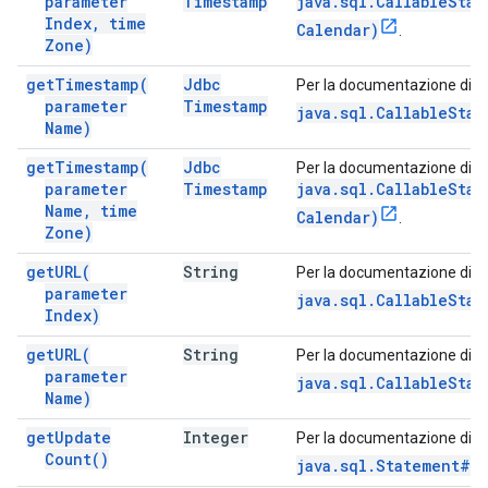
parameter
Timestamp
java.sql.CallableSta
Index
,
time
Calendar)
.
Zone)
get
Timestamp(
Jdbc
Per la documentazione di q
parameter
Timestamp
java.sql.CallableSta
Name)
get
Timestamp(
Jdbc
Per la documentazione di q
parameter
Timestamp
java.sql.CallableSta
Name
,
time
Calendar)
.
Zone)
get
URL(
String
Per la documentazione di q
parameter
java.sql.CallableStat
Index)
get
URL(
String
Per la documentazione di q
parameter
java.sql.CallableSta
Name)
get
Update
Integer
Per la documentazione di q
Count(
)
java.sql.Statement#g