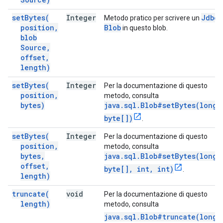
set
Bytes(
Integer
Jdbc
Metodo pratico per scrivere un
position
,
Blob
in questo blob.
blob
Source
,
offset
,
length)
set
Bytes(
Integer
Per la documentazione di questo
position
,
metodo, consulta
bytes)
java.sql.Blob#setBytes(long,
byte[])
.
set
Bytes(
Integer
Per la documentazione di questo
position
,
metodo, consulta
bytes
,
java.sql.Blob#setBytes(long,
offset
,
byte[], int, int)
.
length)
truncate(
void
Per la documentazione di questo
length)
metodo, consulta
java.sql.Blob#truncate(long)