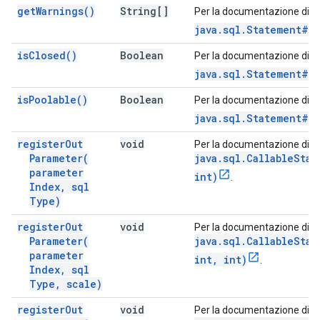
get
Warnings(
)
String[]
Per la documentazione di q
java.sql.Statement#g
is
Closed(
)
Boolean
Per la documentazione di q
java.sql.Statement#i
is
Poolable(
)
Boolean
Per la documentazione di q
java.sql.Statement#is
register
Out
void
Per la documentazione di q
Parameter(
java.sql.CallableStat
parameter
int)
.
Index
,
sql
Type)
register
Out
void
Per la documentazione di q
Parameter(
java.sql.CallableStat
parameter
int, int)
.
Index
,
sql
Type
,
scale)
register
Out
void
Per la documentazione di q