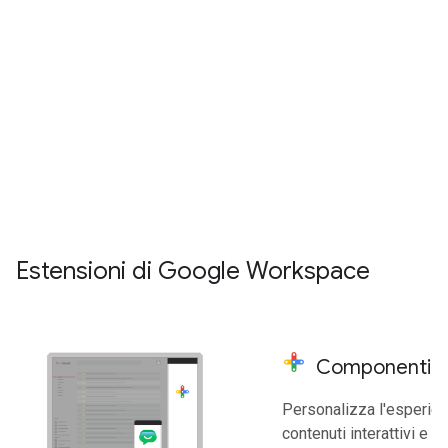
Chiunque
può utilizzare il
Gli
sviluppatori avanzati
posso
nostro ambiente low-
utilizzare le API REST di Google
code basato sul web per
Workspace per interagire in mo
automatizzare e
programmatico con le email, i ca
migliorare Google
i file e altri dati di Google Work
Workspace.
degli utenti.
Esplora Apps Script
Esplora le API Google Works
Estensioni di Google Workspace
Componenti ag
Personalizza l'esperie
contenuti interattivi e pe