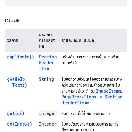
เมธอด
ประเภท
วิธีการ
การแสดง
รายละเอียดแบบย่อ
ผล
duplicate(
)
Section
สร้างสำเนาของรายการนี้และต่อท้าย
Header
แบบฟอร์ม
Item
get
Help
String
รับข้อความช่วยเหลือของรายการ (บาง
Text(
)
ครั้งเรียกว่าข้อความคำอธิบายสำหรับ
Image
Items
รายการเลย์เอาต์ เช่น
,
Page
Break
Items
Section
และ
Header
Items
)
get
Id(
)
Integer
รับตัวระบุที่ไม่ซ้ำกันของรายการ
get
Index(
)
Integer
รับดัชนีของรายการในบรรดารายการ
ทั้งหมดในแบบฟอร์ม