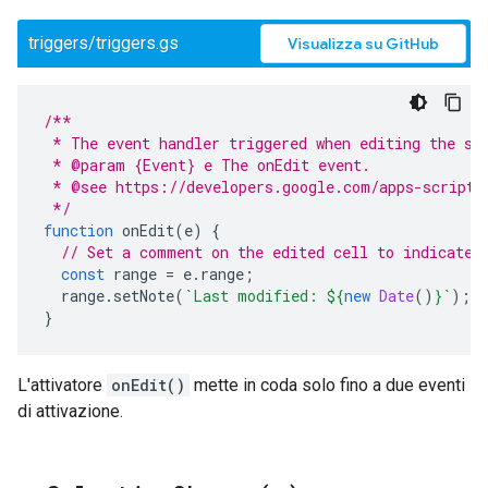
triggers/triggers.gs
Visualizza su GitHub
/**
 * The event handler triggered when editing the sp
 * @param {Event} e The onEdit event.
 * @see https://developers.google.com/apps-script/
 */
function
onEdit
(
e
)
{
// Set a comment on the edited cell to indicate 
const
range
=
e
.
range
;
range
.
setNote
(
`Last modified: 
${
new
Date
()
}
`
);
}
L'attivatore
onEdit()
mette in coda solo fino a due eventi
di attivazione.