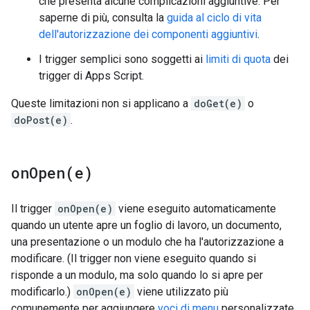
che presenta alcune complicazioni aggiuntive. Per
saperne di più, consulta la
guida al ciclo di vita
dell'autorizzazione dei componenti aggiuntivi
.
I trigger semplici sono soggetti ai
limiti di quota
dei
trigger di Apps Script.
Queste limitazioni non si applicano a
doGet(e)
o
doPost(e)
.
onOpen(
e)
Il trigger
onOpen(e)
viene eseguito automaticamente
quando un utente apre un foglio di lavoro, un documento,
una presentazione o un modulo che ha l'autorizzazione a
modificare. (Il trigger non viene eseguito quando si
risponde a un modulo, ma solo quando lo si apre per
modificarlo.)
onOpen(e)
viene utilizzato più
comunemente per aggiungere
voci di menu
personalizzate