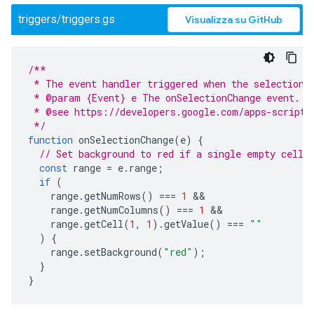
triggers/triggers.gs
Visualizza su GitHub
/**
 * The event handler triggered when the selection 
 * @param {Event} e The onSelectionChange event.
 * @see https://developers.google.com/apps-script/
 */
function
onSelectionChange
(
e
)
{
// Set background to red if a single empty cell 
const
range
=
e
.
range
;
if
(
range
.
getNumRows
()
===
1
range
.
getNumColumns
()
===
1
range
.
getCell
(
1
,
1
).
getValue
()
===
""
)
{
range
.
setBackground
(
"red"
);
}
}