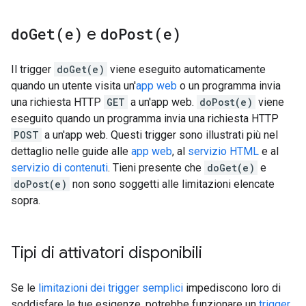
doGet(
e)
e
doPost(
e)
Il trigger
doGet(e)
viene eseguito automaticamente
quando un utente visita un'
app web
o un programma invia
una richiesta HTTP
GET
a un'app web.
doPost(e)
viene
eseguito quando un programma invia una richiesta HTTP
POST
a un'app web. Questi trigger sono illustrati più nel
dettaglio nelle guide alle
app web
, al
servizio HTML
e al
servizio di contenuti
. Tieni presente che
doGet(e)
e
doPost(e)
non sono soggetti alle limitazioni elencate
sopra.
Tipi di attivatori disponibili
Se le
limitazioni dei trigger semplici
impediscono loro di
soddisfare le tue esigenze, potrebbe funzionare un
trigger