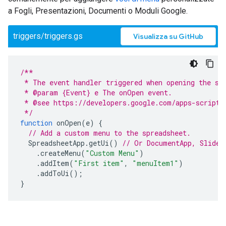
a Fogli, Presentazioni, Documenti o Moduli Google.
triggers/triggers.gs
Visualizza su GitHub
/**
 * The event handler triggered when opening the sp
 * @param {Event} e The onOpen event.
 * @see https://developers.google.com/apps-script/
 */
function
onOpen
(
e
)
{
// Add a custom menu to the spreadsheet.
SpreadsheetApp
.
getUi
()
// Or DocumentApp, Slides
.
createMenu
(
"Custom Menu"
)
.
addItem
(
"First item"
,
"menuItem1"
)
.
addToUi
();
}