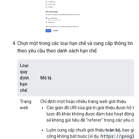
Chọn một trong các loại hạn chế và cung cấp thông tin
theo yêu cầu theo danh sách hạn chế.
Loại
quy
định
Mô tả
hạn
chế
Trang
Chỉ định một hoặc nhiều trang web giới thiệu.
web
Các giản đồ URI của giá trị giới thiệu được hỗ trợ
lược đồ khác không được đảm bảo hoạt động chín
sẽ không gửi tiêu đề "referer" trong các yêu cầu g
Luôn cung cấp chuỗi giới thiệu
toàn bộ
, bao gồm
https://google
cổng không bắt buộc (ví dụ: