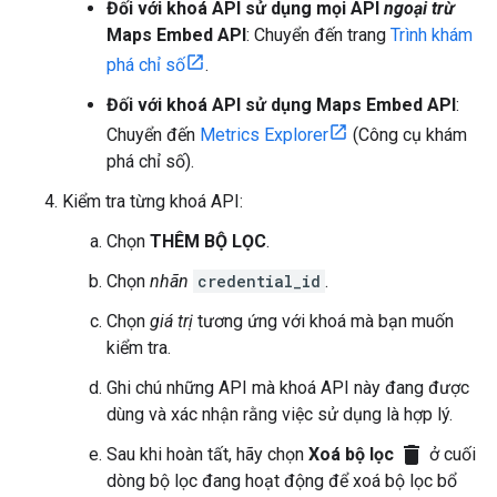
Đối với khoá API sử dụng mọi API
ngoại trừ
Maps Embed API
: Chuyển đến trang
Trình khám
phá chỉ số
.
Đối với khoá API sử dụng Maps Embed API
:
Chuyển đến
Metrics Explorer
(Công cụ khám
phá chỉ số).
Kiểm tra từng khoá API:
Chọn
THÊM BỘ LỌC
.
Chọn
nhãn
credential_id
.
Chọn
giá trị
tương ứng với khoá mà bạn muốn
kiểm tra.
Ghi chú những API mà khoá API này đang được
dùng và xác nhận rằng việc sử dụng là hợp lý.
delete
Sau khi hoàn tất, hãy chọn
Xoá bộ lọc
ở cuối
dòng bộ lọc đang hoạt động để xoá bộ lọc bổ