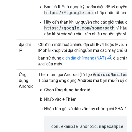
Bạn có thể sử dụng ký tự đại diện để uỷ quyền ch
https://*.google.com
chấp nhận tất cả cá
Hãy cẩn thận khi uỷ quyền cho các giới thiệu có 
https://google.com/some/path
, vì hầu 
dẫn khỏi các yêu cầu trên nhiều nguồn gốc vì lý 
địa chỉ
Chỉ định một hoặc nhiều địa chỉ IPv4 hoặc IPv6, ho
IP
IP phải khớp với địa chỉ nguồn mà các máy chủ Go
bạn sử dụng
dịch địa chỉ mạng (NAT)
, địa chỉ n
khai
của máy.
AndroidManifest
Ứng
Thêm tên gói Android (từ tệp
dụng
1 của từng ứng dụng Android mà bạn muốn uỷ quy
Android
Chọn
Ứng dụng Android
.
Nhấp vào
+ Thêm
.
Nhập tên gói và dấu vân tay chứng chỉ SHA-1. Ví
com.example.android.mapexample