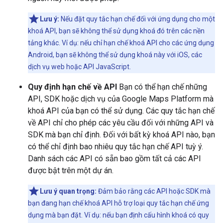
Lưu ý:
Nếu đặt quy tắc hạn chế đối với ứng dụng cho một
khoá API, bạn sẽ không thể sử dụng khoá đó trên các nền
tảng khác. Ví dụ: nếu chỉ hạn chế khoá API cho các ứng dụng
Android, bạn sẽ không thể sử dụng khoá này với iOS, các
dịch vụ web hoặc API JavaScript.
Quy định hạn chế về API
Bạn có thể hạn chế những
API, SDK hoặc dịch vụ của Google Maps Platform mà
khoá API của bạn có thể sử dụng. Các quy tắc hạn chế
về API chỉ cho phép các yêu cầu đối với những API và
SDK mà bạn chỉ định. Đối với bất kỳ khoá API nào, bạn
có thể chỉ định bao nhiêu quy tắc hạn chế API tuỳ ý.
Danh sách các API có sẵn bao gồm tất cả các API
được bật trên một dự án.
Lưu ý quan trọng:
Đảm bảo rằng các API hoặc SDK mà
bạn đang hạn chế khoá API hỗ trợ loại quy tắc hạn chế ứng
dụng mà bạn đặt. Ví dụ: nếu bạn định cấu hình khoá có quy