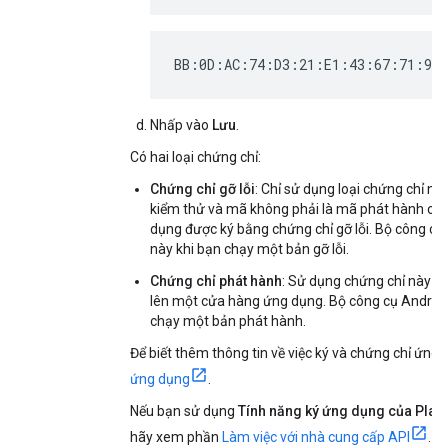
BB:0D:AC:74:D3:21:E1:43:67:71:9B
Nhấp vào
Lưu
.
Có hai loại chứng chỉ:
Chứng chỉ gỡ lỗi
: Chỉ sử dụng loại chứng chỉ 
kiểm thử và mã không phải là mã phát hành côn
dụng được ký bằng chứng chỉ gỡ lỗi. Bộ công cụ
này khi bạn chạy một bản gỡ lỗi.
Chứng chỉ phát hành
: Sử dụng chứng chỉ này k
lên một cửa hàng ứng dụng. Bộ công cụ Android
chạy một bản phát hành.
Để biết thêm thông tin về việc ký và chứng chỉ ứn
ứng dụng
.
Nếu bạn sử dụng
Tính năng ký ứng dụng của Play
hãy xem phần
Làm việc với nhà cung cấp API
. N