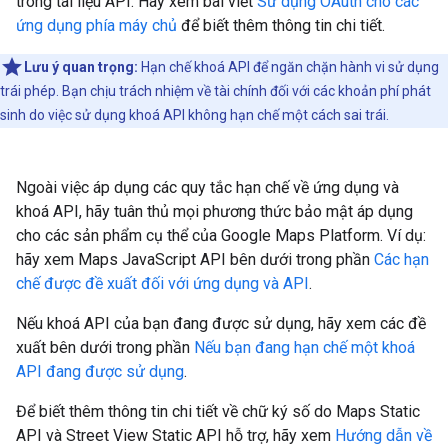
trong tài liệu API. Hãy xem bài viết
Sử dụng OAuth cho các
ứng dụng phía máy chủ
để biết thêm thông tin chi tiết.
Lưu ý quan trọng:
Hạn chế khoá API để ngăn chặn hành vi sử dụng
trái phép. Bạn chịu trách nhiệm về tài chính đối với các khoản phí phát
sinh do việc sử dụng khoá API không hạn chế một cách sai trái.
Ngoài việc áp dụng các quy tắc hạn chế về ứng dụng và
khoá API, hãy tuân thủ mọi phương thức bảo mật áp dụng
cho các sản phẩm cụ thể của Google Maps Platform. Ví dụ:
hãy xem Maps JavaScript API bên dưới trong phần
Các hạn
chế được đề xuất đối với ứng dụng và API
.
Nếu khoá API của bạn đang được sử dụng, hãy xem các đề
xuất bên dưới trong phần
Nếu bạn đang hạn chế một khoá
API đang được sử dụng
.
Để biết thêm thông tin chi tiết về chữ ký số do Maps Static
API và Street View Static API hỗ trợ, hãy xem
Hướng dẫn về