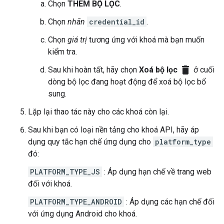
Chọn
THÊM BỘ LỌC
.
Chọn
nhãn
credential_id
.
Chọn
giá trị
tương ứng với khoá mà bạn muốn
kiểm tra.
delete
Sau khi hoàn tất, hãy chọn
Xoá bộ lọc
ở cuối
dòng bộ lọc đang hoạt động để xoá bộ lọc bổ
sung.
Lặp lại thao tác này cho các khoá còn lại.
Sau khi bạn có loại nền tảng cho khoá API, hãy áp
dụng quy tắc hạn chế ứng dụng cho
platform_type
đó:
PLATFORM_TYPE_JS
: Áp dụng hạn chế về trang web
đối với khoá.
PLATFORM_TYPE_ANDROID
: Áp dụng các hạn chế đối
với ứng dụng Android cho khoá.