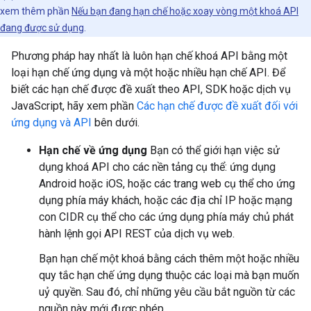
xem thêm phần
Nếu bạn đang hạn chế hoặc xoay vòng một khoá API
đang được sử dụng
.
Phương pháp hay nhất là luôn hạn chế khoá API bằng một
loại hạn chế ứng dụng và một hoặc nhiều hạn chế API. Để
biết các hạn chế được đề xuất theo API, SDK hoặc dịch vụ
JavaScript, hãy xem phần
Các hạn chế được đề xuất đối với
ứng dụng và API
bên dưới.
Hạn chế về ứng dụng
Bạn có thể giới hạn việc sử
dụng khoá API cho các nền tảng cụ thể: ứng dụng
Android hoặc iOS, hoặc các trang web cụ thể cho ứng
dụng phía máy khách, hoặc các địa chỉ IP hoặc mạng
con CIDR cụ thể cho các ứng dụng phía máy chủ phát
hành lệnh gọi API REST của dịch vụ web.
Bạn hạn chế một khoá bằng cách thêm một hoặc nhiều
quy tắc hạn chế ứng dụng thuộc các loại mà bạn muốn
uỷ quyền. Sau đó, chỉ những yêu cầu bắt nguồn từ các
nguồn này mới được phép.