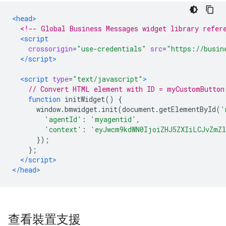
<head>
<!-- Global Business Messages widget library refer
<script
crossorigin
=
"use-credentials"
src
=
"https://busin
</script>
<script
type
=
"text/javascript"
>
// Convert HTML element with ID = myCustomButton
function
 initWidget
()
{
      window
.
bmwidget
.
init
(
document
.
getElementById
(
'
'agentId'
:
'myagentid'
,
'context'
:
'eyJwcm9kdWN0IjoiZHJ5ZXIiLCJvZmZ
});
};
</script>
</head>
查看裝置支援