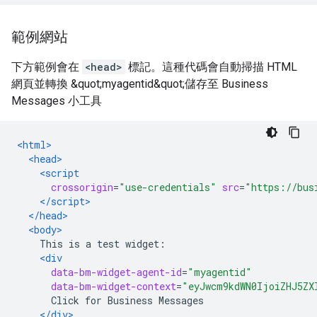
範例網站
下方範例會在
<head>
標記。這種代碼會自動掃描 HTML
網頁並轉換 &quot;myagentid&quot;儲存至 Business
Messages 小工具
<html>
<head>
<script
crossorigin
=
"use-credentials"
src
=
"https://bus
</script>
</head>
<body>
    This is a test widget:
<div
data-bm-widget-agent-id
=
"myagentid"
data-bm-widget-context
=
"eyJwcm9kdWN0IjoiZHJ5ZX
      Click for Business Messages
</div>