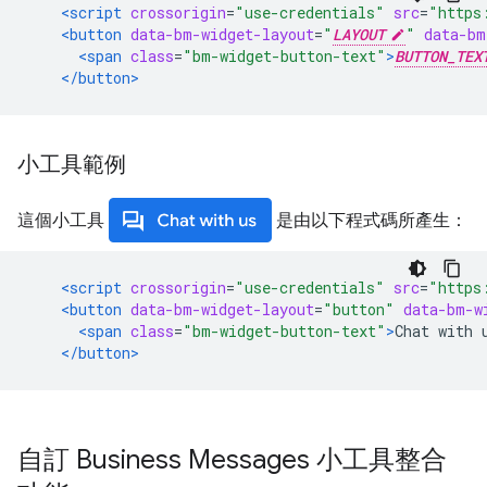
<script
crossorigin
=
"use-credentials"
src
=
"https
<button
data-bm-widget-layout
=
"
LAYOUT
"
data-bm
<span
class
=
"bm-widget-button-text"
>
BUTTON_TEX
</button>
小工具範例
這個小工具
是由以下程式碼所產生：
<script
crossorigin
=
"use-credentials"
src
=
"https
<button
data-bm-widget-layout
=
"button"
data-bm-w
<span
class
=
"bm-widget-button-text"
>
Chat with 
</button>
自訂 Business Messages 小工具整合