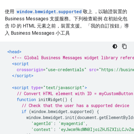
使用
window.bmwidget.supported
敬上 ，以驗證裝置的
Business Messages 支援服務。下列檢查範例 在初始化包
含 ID 的 HTML 元素之前，裝置支援。 「我的自訂按鈕」導
入 Business Messages 小工具
<head>
<!-- Global Business Messages widget library refer
<script
crossorigin
=
"use-credentials"
src
=
"https://busin
</script>
<script
type
=
"text/javascript"
>
// Convert HTML element with ID = myCustomButton
function
 initWidget
()
{
// Check that the user has a supported device
if
(
window
.
bmwidget
.
supported
)
{
        window
.
bmwidget
.
init
(
document
.
getElementById
'agentId'
:
'myagentid'
,
'context'
:
'eyJwcm9kdWN0IjoiZHJ5ZXIiLCJvZ