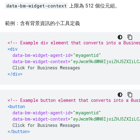
data-bm-widget-context
上限為 512 個位元組。
範例：含有背景資訊的小工具定義
<!-- Example div element that converts into a Busine
<div
data-bm-widget-agent-id
=
"myagentid"
data-bm-widget-context
=
"eyJwcm9kdWN0IjoiZHJ5ZXIiLC
  Click for Business Messages
</div>
<!-- Example button element that converts into a Bus
<button
data-bm-widget-agent-id
=
"myagentid"
data-bm-widget-context
=
"eyJwcm9kdWN0IjoiZHJ5ZXIiLC
  Click for Business Messages
</button>