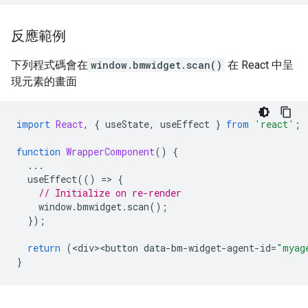
反應範例
下列程式碼會在
window.bmwidget.scan()
在 React 中呈
現元素的畫面
import
React
,
{
 useState
,
 useEffect 
}
from
'react'
;
function
WrapperComponent
()
{
...
  useEffect
(()
=>
{
// Initialize on re-render
    window
.
bmwidget
.
scan
();
});
return
(<
div
><
button data
-
bm
-
widget
-
agent
-
id
=
"myag
}