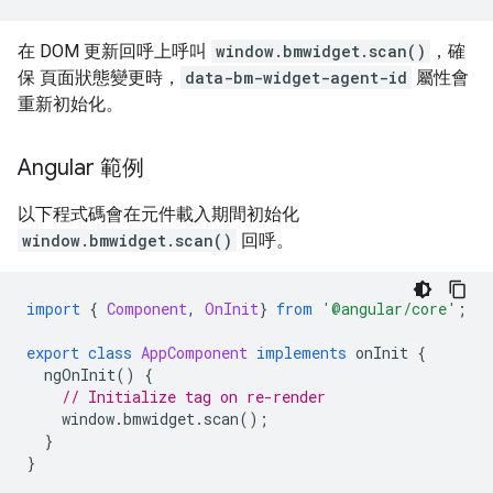
在 DOM 更新回呼上呼叫
window.bmwidget.scan()
，確
保 頁面狀態變更時，
data-bm-widget-agent-id
屬性會
重新初始化。
Angular 範例
以下程式碼會在元件載入期間初始化
window.bmwidget.scan()
回呼。
import
{
Component
,
OnInit
}
from
'@angular/core'
;
export
class
AppComponent
implements
 onInit 
{
  ngOnInit
()
{
// Initialize tag on re-render
    window
.
bmwidget
.
scan
();
}
}