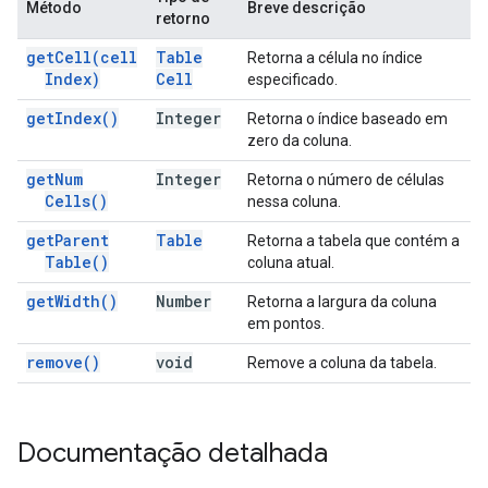
Método
Breve descrição
retorno
get
Cell(
cell
Table
Retorna a célula no índice
Index)
Cell
especificado.
get
Index(
)
Integer
Retorna o índice baseado em
zero da coluna.
get
Num
Integer
Retorna o número de células
Cells(
)
nessa coluna.
get
Parent
Table
Retorna a tabela que contém a
Table(
)
coluna atual.
get
Width(
)
Number
Retorna a largura da coluna
em pontos.
remove(
)
void
Remove a coluna da tabela.
Documentação detalhada