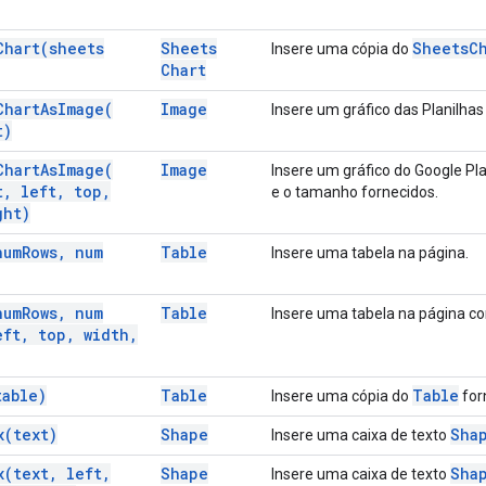
Chart(
sheets
Sheets
Sheets
C
Insere uma cópia do
Chart
Chart
As
Image(
Image
Insere um gráfico das Planilh
t)
Chart
As
Image(
Image
Insere um gráfico do Google P
t
,
left
,
top
,
e o tamanho fornecidos.
ht)
num
Rows
,
num
Table
Insere uma tabela na página.
num
Rows
,
num
Table
Insere uma tabela na página c
ft
,
top
,
width
,
table)
Table
Table
Insere uma cópia do
for
x(
text)
Shape
Sha
Insere uma caixa de texto
x(
text
,
left
,
Shape
Sha
Insere uma caixa de texto