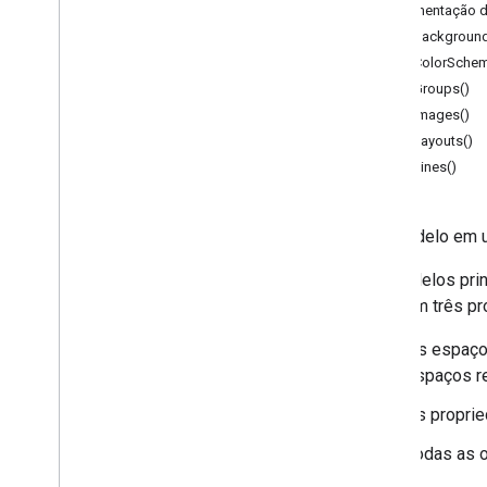
Formulários
Documentação d
Gmail
getBackground
Planilhas
getColorSchem
Apresentações
getGroups()
Visão geral
getImages()
Aplicativo do Apresentações
getLayouts()
getLines()
Aulas
Affine
Transform
Affine
Transform
Builder
Um modelo em u
Texto automático
Ajuste automático
Os modelos prin
Borda
Elas têm três pr
Cor
Os espaço
Esquema de cores
espaços r
Site de conexão
Preencher
As proprie
Grupo
Todas as o
Imagem
Layout