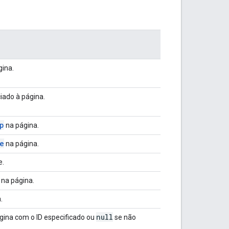
gina.
iado à página.
p
na página.
e
na página.
e.
na página.
.
null
gina com o ID especificado ou
se não