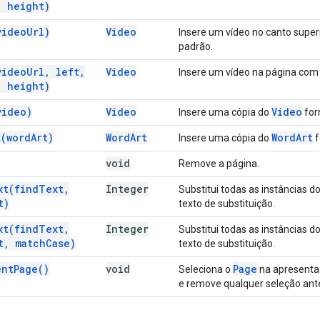
,
height)
video
Url)
Video
Insere um vídeo no canto supe
padrão.
video
Url
,
left
,
Video
Insere um vídeo na página com
,
height)
video)
Video
Video
Insere uma cópia do
for
t(
word
Art)
Word
Art
Word
Art
Insere uma cópia do
f
void
Remove a página.
xt(
find
Text
,
Integer
Substitui todas as instâncias d
t)
texto de substituição.
xt(
find
Text
,
Integer
Substitui todas as instâncias d
t
,
match
Case)
texto de substituição.
ent
Page(
)
void
Page
Seleciona o
na apresenta
e remove qualquer seleção ante