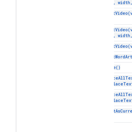
API Add-ons
top
,
width
insert
Video(
API Apps Script
v1
insert
Video(
Bibliotecas de clientes
top
,
width
insert
Video(
insert
Word
Ar
remove(
)
replace
All
Te
replace
Tex
replace
All
Te
replace
Tex
select
As
Curr