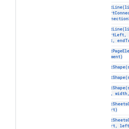
Tipo
De
Forma
insert
Line(
l
Type
Chart
Embed
Type
start
Conne
Slide
Linking
Mode
Connection
Posição de slides
insert
Line(
l
Modo Spacing
start
Left
,
Text
Baseline
Offset
Left
,
end
T
Direção de texto
insert
Page
El
Tipo
De
Cor
Tema
Element)
Tipo de fonte de vídeo
insert
Shape(
Serviços avançados
API Slides
insert
Shape(
Espaço de trabalho
insert
Shape(
Mais
.
.
.
top
,
width
Outros serviços do Google
insert
Sheets
Chart)
Google Analytics
Google Maps
insert
Sheets
Google Translate
Chart
,
lef