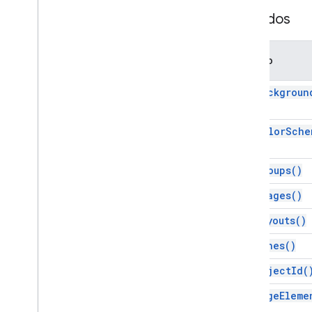
Linha
Métodos
Preenchimento de linha
Link
Método
Lista
Estilo de lista
get
Backgroun
mestre
Mestre de Notas
get
Color
Sche
Página de notas
Página
Plano de fundo da página
get
Groups(
)
Elemento de página
get
Images(
)
Intervalo de elementos de página
Intervalo de páginas
get
Layouts(
)
Parágrafo
get
Lines(
)
Paragraph
Style
Preenchimento de imagem
get
Object
Id(
Point
get
Page
Eleme
Apresentação