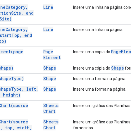
ine
Category
,
Line
Insere uma linha na página co
ction
Site
,
end
Site)
ine
Category
,
Line
Insere uma linha na página.
start
Top
,
end
op)
ement(
page
Page
Page
Ele
Insere uma cópia do
Element
shape)
Shape
Shape
Insere uma cópia do
for
shape
Type)
Shape
Insere uma forma na página.
shape
Type
,
left
,
Shape
Insere uma forma na página.
,
height)
Chart(
source
Sheets
Insere um gráfico das Planilhas
Chart
Chart(
source
Sheets
Insere um gráfico das Planilha
t
,
top
,
width
,
Chart
fornecidos.