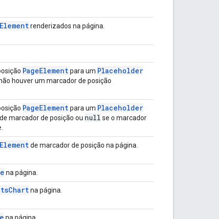
Element
renderizados na página.
Page
Element
Placeholder
posição
para um
não houver um marcador de posição
Page
Element
Placeholder
posição
para um
null
 de marcador de posição ou
se o marcador
.
Element
de marcador de posição na página.
pe
na página.
ts
Chart
na página.
e
na página.