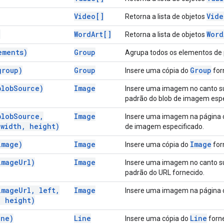
Video[]
Vide
Retorna a lista de objetos
)
Word
Art[]
Word
Retorna a lista de objetos
ements)
Group
Agrupa todos os elementos de 
group)
Group
Group
Insere uma cópia do
for
blob
Source)
Image
Insere uma imagem no canto s
padrão do blob de imagem espe
blob
Source
,
Image
Insere uma imagem na página c
width
,
height)
de imagem especificado.
image)
Image
Image
Insere uma cópia do
for
image
Url)
Image
Insere uma imagem no canto s
padrão do URL fornecido.
image
Url
,
left
,
Image
Insere uma imagem na página c
,
height)
ine)
Line
Line
Insere uma cópia do
forne