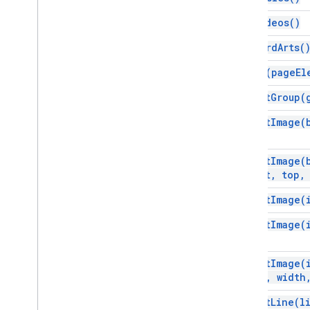
Estilo de seta
Tipo
De
Texto
Automático
get
Videos(
)
Tipo de ajuste automático
get
Word
Arts(
Cell
Merge
State
Alinhamento de conteúdo
group(
page
El
Estilo de painel
insert
Group(
Tipo de preenchimento
Categoria de linha
insert
Image(
Tipo
De
Preenchimento
Tipo
De
Linha
insert
Image(
Link
Type
left
,
top
,
Pré-definição de lista
insert
Image(
Tipo de plano de fundo da página
Tipo
De
Elemento
De
Página
insert
Image(
Tipo de página
Alinhamento de parágrafo
insert
Image(
Placeholder
Type
top
,
width
Predefinição
Tipo de seleção
insert
Line(
l