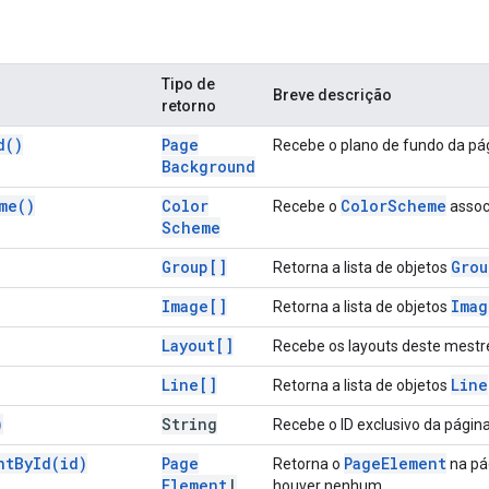
Tipo de
Breve descrição
retorno
d(
)
Page
Recebe o plano de fundo da pá
Background
me(
)
Color
Color
Scheme
Recebe o
assoc
Scheme
Group[]
Grou
Retorna a lista de objetos
Image[]
Imag
Retorna a lista de objetos
Layout[]
Recebe os layouts deste mestr
Line[]
Line
Retorna a lista de objetos
)
String
Recebe o ID exclusivo da página
nt
By
Id(
id)
Page
Page
Element
Retorna o
na pá
Element
|
houver nenhum.