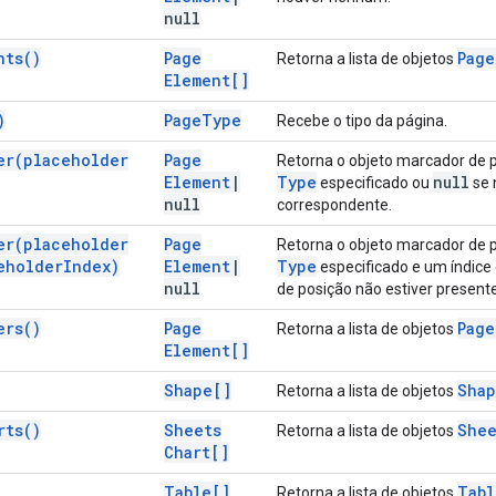
null
nts(
)
Page
Page
Retorna a lista de objetos
Element[]
)
Page
Type
Recebe o tipo da página.
er(
placeholder
Page
Retorna o objeto marcador de 
Element
|
Type
null
especificado ou
se 
null
correspondente.
er(
placeholder
Page
Retorna o objeto marcador de 
eholder
Index)
Element
|
Type
especificado e um índice
null
de posição não estiver presente
ers(
)
Page
Page
Retorna a lista de objetos
Element[]
Shape[]
Sha
Retorna a lista de objetos
rts(
)
Sheets
Shee
Retorna a lista de objetos
Chart[]
Table[]
Tabl
Retorna a lista de objetos