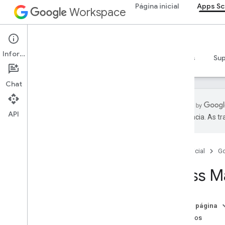
Página inicial
Apps Sc
Workspace
Apps Script
Informações
Visão geral
Guias
Referência
Exemplos
Su
Chat
API
preferência. As t
Visão geral
Página inicial
G
Serviços do Google Workspace
Admin Console
Class M
Calendar
Chat
Documentos
Nesta página
Drive
Métodos