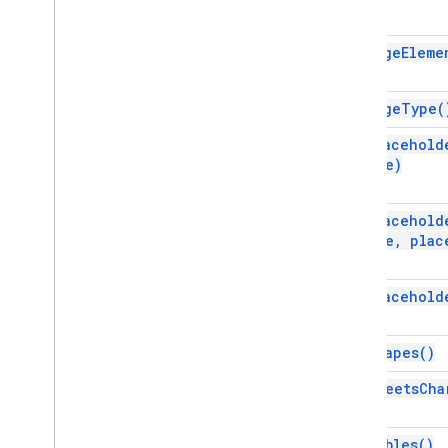
Seleção
Forma
get
Page
Eleme
Gráfico do Sheets
Slide
Preenchimento sólido
get
Page
Type(
Speaker
Spotlight
get
Placehold
Mesa
Type)
Table
Cell
Tabela de célula da tabela
get
Placehold
Coluna da tabela
Type
,
plac
Table
Row
Intervalo de texto
Text
Style
get
Placehold
Cor do tema
Vídeo
get
Shapes(
)
Arte de palavras
get
Sheets
Cha
Enums
Alignment
Position
get
Tables(
)