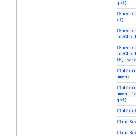
Vertex AI
height)
You
Tube
insert
Sheets
Mais
.
.
.
Chart)
insert
Sheets
Serviços de serviços públicos
source
Char
Conexões de banco de dados de APIs
Usabilidade e otimização de dados
insert
Sheets
Conteúdo HTML e
source
Char
width
,
heig
Execução de script e informações
insert
Table(
Recursos do projeto de script
Columns)
Eventos e acionadores de automação
insert
Table(
Manifesto
Columns
,
le
Cotas e limites
height)
insert
Table(
Complementos do Google
Workspace
insert
Text
Bo
Serviços
Manifesto
insert
Text
Bo