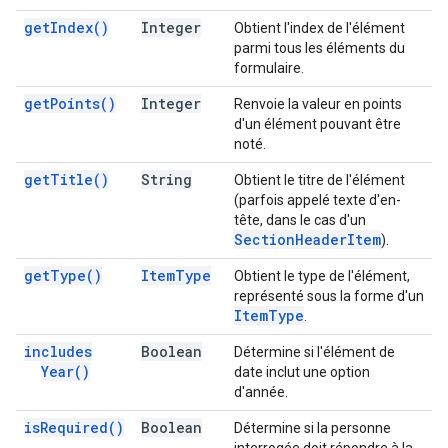
get
Index(
)
Integer
Obtient l'index de l'élément
parmi tous les éléments du
formulaire.
get
Points(
)
Integer
Renvoie la valeur en points
d'un élément pouvant être
noté.
get
Title(
)
String
Obtient le titre de l'élément
(parfois appelé texte d'en-
tête, dans le cas d'un
Section
Header
Item
).
get
Type(
)
Item
Type
Obtient le type de l'élément,
représenté sous la forme d'un
Item
Type
.
includes
Boolean
Détermine si l'élément de
Year(
)
date inclut une option
d'année.
is
Required(
)
Boolean
Détermine si la personne