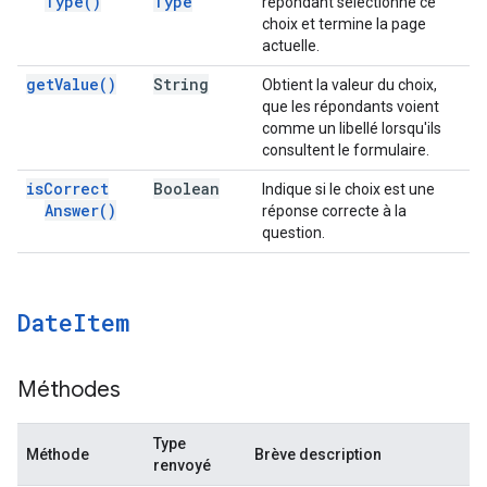
Type(
)
Type
répondant sélectionne ce
choix et termine la page
actuelle.
get
Value(
)
String
Obtient la valeur du choix,
que les répondants voient
comme un libellé lorsqu'ils
consultent le formulaire.
is
Correct
Boolean
Indique si le choix est une
Answer(
)
réponse correcte à la
question.
Date
Item
Méthodes
Type
Méthode
Brève description
renvoyé