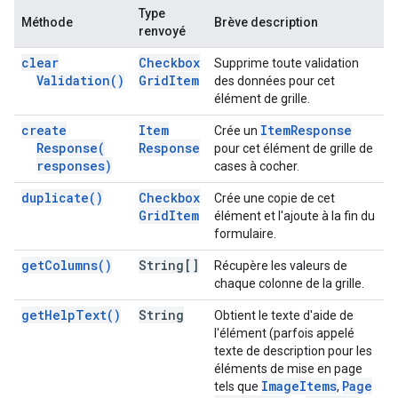
Type
Méthode
Brève description
renvoyé
clear
Checkbox
Supprime toute validation
Validation(
)
Grid
Item
des données pour cet
élément de grille.
create
Item
Item
Response
Crée un
Response(
Response
pour cet élément de grille de
responses)
cases à cocher.
duplicate(
)
Checkbox
Crée une copie de cet
Grid
Item
élément et l'ajoute à la fin du
formulaire.
get
Columns(
)
String[]
Récupère les valeurs de
chaque colonne de la grille.
get
Help
Text(
)
String
Obtient le texte d'aide de
l'élément (parfois appelé
texte de description pour les
éléments de mise en page
Image
Items
Page
tels que
,