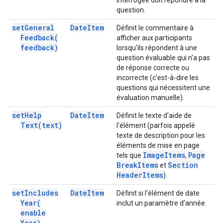
interrogée doit répondre à la
question.
set
General
Date
Item
Définit le commentaire à
Feedback(
afficher aux participants
feedback)
lorsqu'ils répondent à une
question évaluable qui n'a pas
de réponse correcte ou
incorrecte (c'est-à-dire les
questions qui nécessitent une
évaluation manuelle).
set
Help
Date
Item
Définit le texte d'aide de
Text(
text)
l'élément (parfois appelé
texte de description pour les
éléments de mise en page
Image
Items
Page
tels que
,
Break
Items
Section
et
Header
Items
).
set
Includes
Date
Item
Définit si l'élément de date
Year(
inclut un paramètre d'année.
enable
Year)