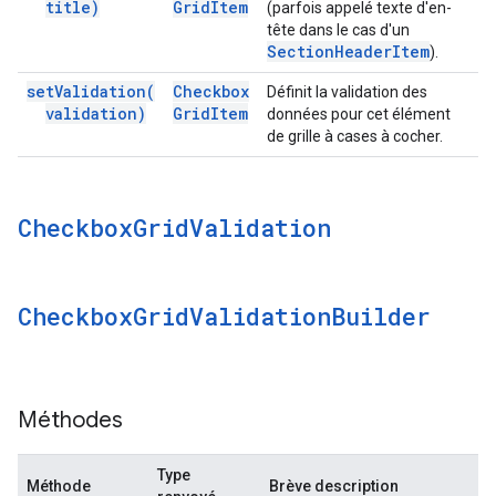
title)
Grid
Item
(parfois appelé texte d'en-
tête dans le cas d'un
Section
Header
Item
).
set
Validation(
Checkbox
Définit la validation des
validation)
Grid
Item
données pour cet élément
de grille à cases à cocher.
Checkbox
Grid
Validation
Checkbox
Grid
Validation
Builder
Méthodes
Type
Méthode
Brève description