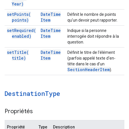
Year)
set
Points(
Date
Time
Définit le nombre de points
points)
Item
qu'un devoir peut rapporter.
set
Required(
Date
Time
Indique si la personne
enabled)
Item
interrogée doit répondre à la
question.
set
Title(
Date
Time
Définit le titre de l'élément
title)
Item
(parfois appelé texte d'en-
tête dans le cas d'un
Section
Header
Item
).
Destination
Type
Propriétés
Propriété
Type
Description