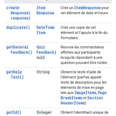
create
Item
Item
Response
Crée un
pour
Response(
Response
cet élément de date et heure.
response)
duplicate(
)
Date
Time
Crée une copie de cet
Item
élément et l'ajoute à la fin du
formulaire.
get
General
Quiz
Renvoie les commentaires
Feedback(
)
Feedback
|
affichés aux participants
null
lorsqu'ils répondent à une
question pouvant être notée.
get
Help
String
Obtient le texte d'aide de
Text(
)
l'élément (parfois appelé
texte de description pour les
éléments de mise en page
Image
Items
Page
tels que
,
Break
Items
Section
et
Header
Items
).
get
Id(
)
Integer
Obtient l'identifiant unique de