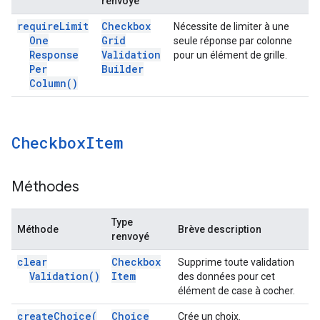
renvoyé
require
Limit
Checkbox
Nécessite de limiter à une
One
Grid
seule réponse par colonne
Response
Validation
pour un élément de grille.
Per
Builder
Column(
)
Checkbox
Item
Méthodes
Type
Méthode
Brève description
renvoyé
clear
Checkbox
Supprime toute validation
Validation(
)
Item
des données pour cet
élément de case à cocher.
create
Choice(
Choice
Crée un choix.