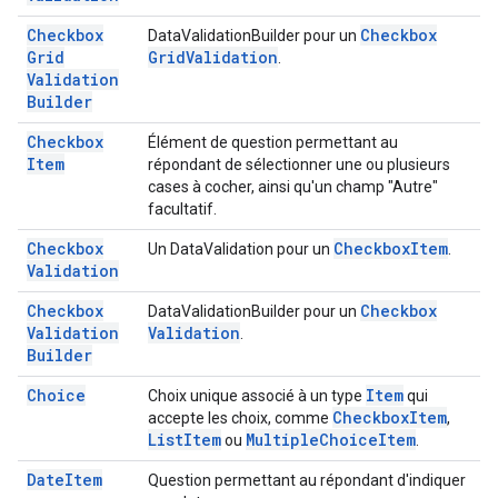
Checkbox
Checkbox
DataValidationBuilder pour un
Grid
Grid
Validation
.
Validation
Builder
Checkbox
Élément de question permettant au
Item
répondant de sélectionner une ou plusieurs
cases à cocher, ainsi qu'un champ "Autre"
facultatif.
Checkbox
Checkbox
Item
Un DataValidation pour un
.
Validation
Checkbox
Checkbox
DataValidationBuilder pour un
Validation
Validation
.
Builder
Choice
Item
Choix unique associé à un type
qui
Checkbox
Item
accepte les choix, comme
,
List
Item
Multiple
Choice
Item
ou
.
Date
Item
Question permettant au répondant d'indiquer