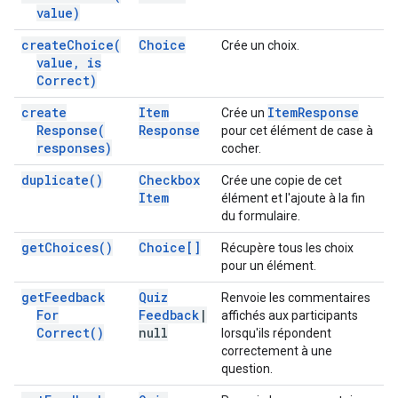
value)
create
Choice(
Choice
Crée un choix.
value
,
is
Correct)
create
Item
Item
Response
Crée un
Response(
Response
pour cet élément de case à
responses)
cocher.
duplicate(
)
Checkbox
Crée une copie de cet
Item
élément et l'ajoute à la fin
du formulaire.
get
Choices(
)
Choice[]
Récupère tous les choix
pour un élément.
get
Feedback
Quiz
Renvoie les commentaires
For
Feedback
|
affichés aux participants
Correct(
)
null
lorsqu'ils répondent
correctement à une
question.