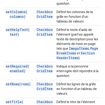
question.
set
Columns(
Checkbox
Définit les colonnes de la
columns)
Grid
Item
grille en fonction d'un
tableau de valeurs.
set
Help
Text(
Checkbox
Définit le texte d'aide de
text)
Grid
Item
l'élément (parfois appelé
texte de description pour les
éléments de mise en page
Image
Items
Page
tels que
,
Break
Items
Section
et
Header
Items
).
set
Required(
Checkbox
Indique si la personne
enabled)
Grid
Item
interrogée doit répondre à la
question.
set
Rows(
rows)
Checkbox
Définit les lignes de la grille
Grid
Item
en fonction d'un tableau de
valeurs.
set
Title(
Checkbox
Définit le titre de l'élément