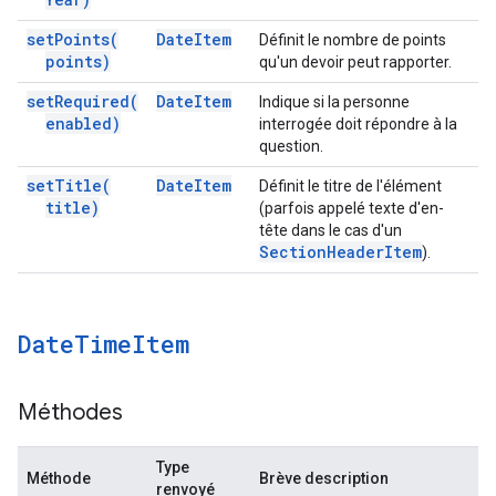
set
Points(
Date
Item
Définit le nombre de points
points)
qu'un devoir peut rapporter.
set
Required(
Date
Item
Indique si la personne
enabled)
interrogée doit répondre à la
question.
set
Title(
Date
Item
Définit le titre de l'élément
title)
(parfois appelé texte d'en-
tête dans le cas d'un
Section
Header
Item
).
Date
Time
Item
Méthodes
Type
Méthode
Brève description
renvoyé