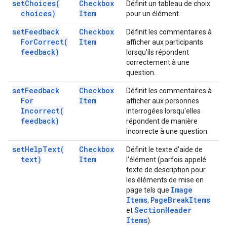
set
Choices(
Checkbox
Définit un tableau de choix
choices)
Item
pour un élément.
set
Feedback
Checkbox
Définit les commentaires à
For
Correct(
Item
afficher aux participants
feedback)
lorsqu'ils répondent
correctement à une
question.
set
Feedback
Checkbox
Définit les commentaires à
For
Item
afficher aux personnes
Incorrect(
interrogées lorsqu'elles
feedback)
répondent de manière
incorrecte à une question.
set
Help
Text(
Checkbox
Définit le texte d'aide de
text)
Item
l'élément (parfois appelé
texte de description pour
les éléments de mise en
Image
page tels que
Items
Page
Break
Items
,
Section
Header
et
Items
).