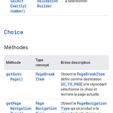
Select
Validation
à sélectionner.
Exactly(
Builder
number)
Choice
Méthodes
Type
Méthode
Brève description
renvoyé
get
Goto
Page
Break
Page
Break
Item
Obtient le
Page(
)
Item
défini comme destination
GO
_
TO
_
PAGE
si le répondant
sélectionne ce choix et
termine la page actuelle.
get
Page
Page
Page
Navigation
Obtient le
Navigation
Navigation
Type
qui se produit si le