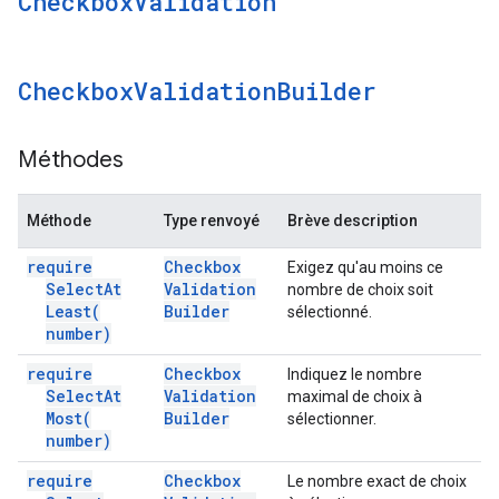
Checkbox
Validation
Checkbox
Validation
Builder
Méthodes
Méthode
Type renvoyé
Brève description
require
Checkbox
Exigez qu'au moins ce
Select
At
Validation
nombre de choix soit
Least(
Builder
sélectionné.
number)
require
Checkbox
Indiquez le nombre
Select
At
Validation
maximal de choix à
Most(
Builder
sélectionner.
number)
require
Checkbox
Le nombre exact de choix