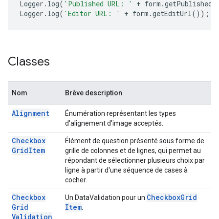
Logger
.
log
(
'Published URL: '
+
form
.
getPublishedU
Logger
.
log
(
'Editor URL: '
+
form
.
getEditUrl
());
Classes
Nom
Brève description
Alignment
Énumération représentant les types
d'alignement d'image acceptés.
Checkbox
Élément de question présenté sous forme de
Grid
Item
grille de colonnes et de lignes, qui permet au
répondant de sélectionner plusieurs choix par
ligne à partir d'une séquence de cases à
cocher.
Checkbox
Checkbox
Grid
Un DataValidation pour un
Grid
Item
.
Validation