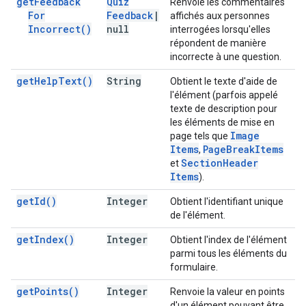
get
Feedback
Quiz
Renvoie les commentaires
For
Feedback
|
affichés aux personnes
Incorrect(
)
null
interrogées lorsqu'elles
répondent de manière
incorrecte à une question.
get
Help
Text(
)
String
Obtient le texte d'aide de
l'élément (parfois appelé
texte de description pour
les éléments de mise en
Image
page tels que
Items
Page
Break
Items
,
Section
Header
et
Items
).
get
Id(
)
Integer
Obtient l'identifiant unique
de l'élément.
get
Index(
)
Integer
Obtient l'index de l'élément
parmi tous les éléments du
formulaire.
get
Points(
)
Integer
Renvoie la valeur en points
d'un élément pouvant être