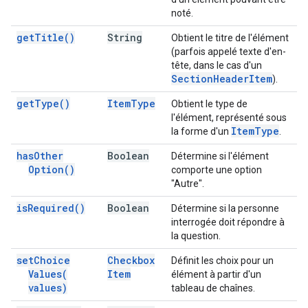
noté.
get
Title(
)
String
Obtient le titre de l'élément
(parfois appelé texte d'en-
tête, dans le cas d'un
Section
Header
Item
).
get
Type(
)
Item
Type
Obtient le type de
l'élément, représenté sous
Item
Type
la forme d'un
.
has
Other
Boolean
Détermine si l'élément
Option(
)
comporte une option
"Autre".
is
Required(
)
Boolean
Détermine si la personne
interrogée doit répondre à
la question.
set
Choice
Checkbox
Définit les choix pour un
Values(
Item
élément à partir d'un
values)
tableau de chaînes.