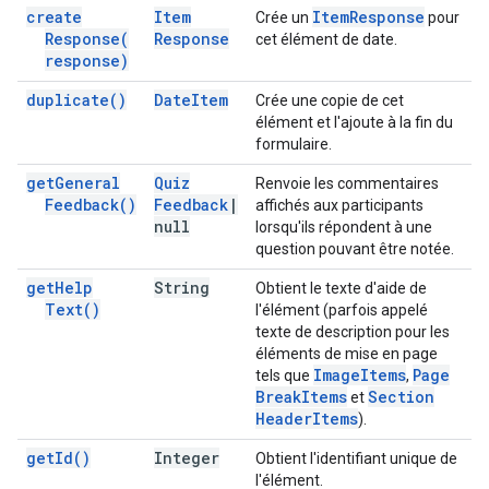
create
Item
Item
Response
Crée un
pour
Response(
Response
cet élément de date.
response)
duplicate(
)
Date
Item
Crée une copie de cet
élément et l'ajoute à la fin du
formulaire.
get
General
Quiz
Renvoie les commentaires
Feedback(
)
Feedback
|
affichés aux participants
null
lorsqu'ils répondent à une
question pouvant être notée.
get
Help
String
Obtient le texte d'aide de
Text(
)
l'élément (parfois appelé
texte de description pour les
éléments de mise en page
Image
Items
Page
tels que
,
Break
Items
Section
et
Header
Items
).
get
Id(
)
Integer
Obtient l'identifiant unique de
l'élément.