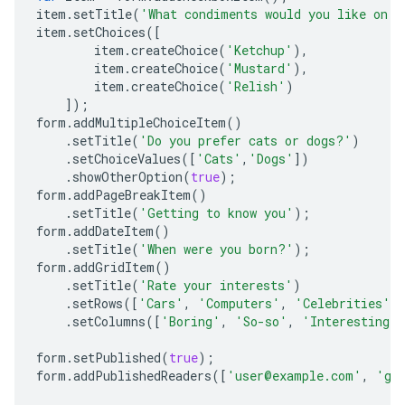
item
.
setTitle
(
'What condiments would you like on y
item
.
setChoices
([
item
.
createChoice
(
'Ketchup'
),
item
.
createChoice
(
'Mustard'
),
item
.
createChoice
(
'Relish'
)
]);
form
.
addMultipleChoiceItem
()
.
setTitle
(
'Do you prefer cats or dogs?'
)
.
setChoiceValues
([
'Cats'
,
'Dogs'
])
.
showOtherOption
(
true
);
form
.
addPageBreakItem
()
.
setTitle
(
'Getting to know you'
);
form
.
addDateItem
()
.
setTitle
(
'When were you born?'
);
form
.
addGridItem
()
.
setTitle
(
'Rate your interests'
)
.
setRows
([
'Cars'
,
'Computers'
,
'Celebrities'
]
.
setColumns
([
'Boring'
,
'So-so'
,
'Interesting'
form
.
setPublished
(
true
);
form
.
addPublishedReaders
([
'user@example.com'
,
'gr