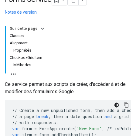
Notes de version
Sur cette page
Classes
Alignment
Propriétés
CheckboxGridItem
Méthodes
Ce service permet aux scripts de créer, d'accéder à et de
modifier des formulaires Google.
//
Create
a
new
unpublished
form
,
then
add
a
check
//
a
page
break
,
then
a
date
question
and
a
grid
of
//
with
responders
.
var
form
=
FormApp
.
create
(
'New Form'
,
/*
isPublis
var
item
=
form
.
addCheckboxItem
();