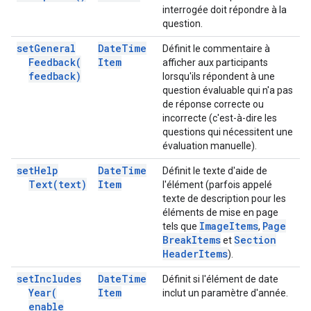
interrogée doit répondre à la
question.
set
General
Date
Time
Définit le commentaire à
Feedback(
Item
afficher aux participants
feedback)
lorsqu'ils répondent à une
question évaluable qui n'a pas
de réponse correcte ou
incorrecte (c'est-à-dire les
questions qui nécessitent une
évaluation manuelle).
set
Help
Date
Time
Définit le texte d'aide de
Text(
text)
Item
l'élément (parfois appelé
texte de description pour les
éléments de mise en page
Image
Items
Page
tels que
,
Break
Items
Section
et
Header
Items
).
set
Includes
Date
Time
Définit si l'élément de date
Year(
Item
inclut un paramètre d'année.
enable