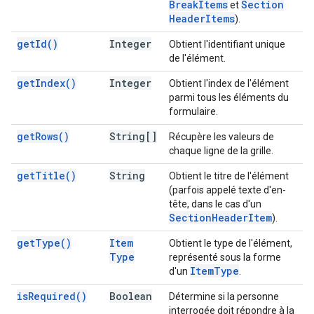
Break
Items
Section
et
Header
Items
).
get
Id(
)
Integer
Obtient l'identifiant unique
de l'élément.
get
Index(
)
Integer
Obtient l'index de l'élément
parmi tous les éléments du
formulaire.
get
Rows(
)
String[]
Récupère les valeurs de
chaque ligne de la grille.
get
Title(
)
String
Obtient le titre de l'élément
(parfois appelé texte d'en-
tête, dans le cas d'un
Section
Header
Item
).
get
Type(
)
Item
Obtient le type de l'élément,
Type
représenté sous la forme
Item
Type
d'un
.
is
Required(
)
Boolean
Détermine si la personne
interrogée doit répondre à la