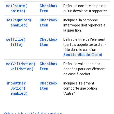
set
Points(
Checkbox
Définit le nombre de points
points)
Item
qu'un devoir peut rapporter.
set
Required(
Checkbox
Indique si la personne
enabled)
Item
interrogée doit répondre à
la question.
set
Title(
Checkbox
Définit le titre de l'élément
title)
Item
(parfois appelé texte d'en-
tête dans le cas d'un
Section
Header
Item
).
set
Validation(
Checkbox
Définit la validation des
validation)
Item
données pour cet élément
de case à cocher.
show
Other
Checkbox
Indique si l'élément
Option(
Item
comporte une option
enabled)
"Autre".