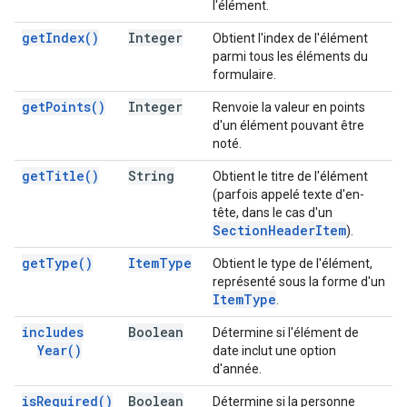
l'élément.
get
Index(
)
Integer
Obtient l'index de l'élément
parmi tous les éléments du
formulaire.
get
Points(
)
Integer
Renvoie la valeur en points
d'un élément pouvant être
noté.
get
Title(
)
String
Obtient le titre de l'élément
(parfois appelé texte d'en-
tête, dans le cas d'un
Section
Header
Item
).
get
Type(
)
Item
Type
Obtient le type de l'élément,
représenté sous la forme d'un
Item
Type
.
includes
Boolean
Détermine si l'élément de
Year(
)
date inclut une option
d'année.
is
Required(
)
Boolean
Détermine si la personne