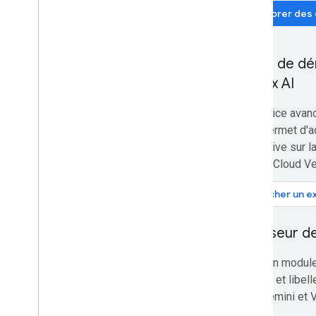
Explorer notre chaîne You
Tube
Explorer des
Travaillez en partenariat avec
Google Workspace
Participer à des événements Google
Developers
Guide de dé
Vertex AI
Le service avanc
vous permet d'a
générative sur l
Google Cloud Vert
Afficher un ex
Analyseur d
Créez un module
analyse et libe
avec Gemini et V