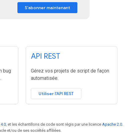
S'abonner maintenant
API REST
n bug
Gérez vos projets de script de façon
.
automatisée.
Utiliser l'API REST
 4.0
, et les échantillons de code sont régis par une licence
Apache 2.0
.
le et/ou de ses sociétés affiliées.