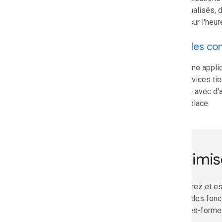
Google Workspace
personnalisés, d
basée sur l'heur
Étendre
,
automatiser et partager
Aperçu
Modules co
Modules complémentaires
Apps Script
Créez une applic
Utilisez des applications de chat
des services ti
Applications Drive
solution avec d'
Marketplace
Marketplace.
Notes de version
Modifications apportées récemment
aux produits
Optimise
Index des notes de version
Actualités
Découvrez et es
Abonnez-vous à notre newsletter
à créer des fonc
Rejoindre le programme Preview
de plates-formes
développeur