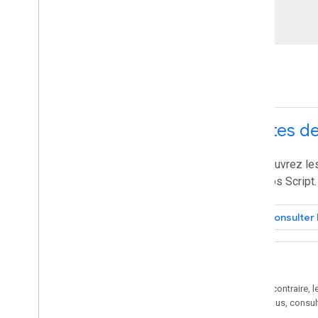
Notes de
Découvrez le
d'Apps Script.
Consulter 
Sauf indication contraire, 
Pour en savoir plus, consul