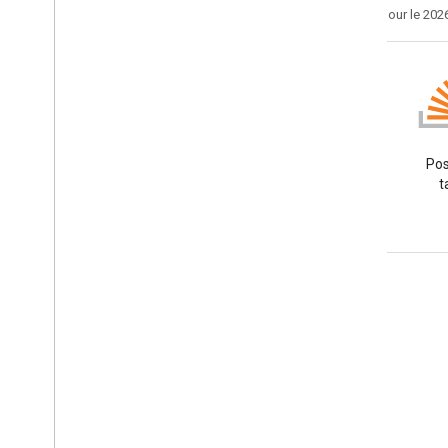
Dernière mise à jour le 202
Blog
Lire le blog des développeurs
Pos
Google Workspace
t
Google Workspace for Developers
Présentation de la plate-forme
Produits pour les développeurs
Notes de version
Assistance réservée aux développeurs