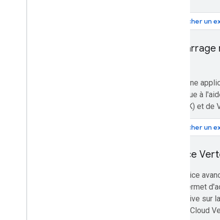
Afficher un ex
Démarrage r
ADK
Créez une appli
agentique à l'ai
Kit (ADK) et de 
Afficher un ex
Service Vert
Le service avanc
vous permet d'a
générative sur l
Google Cloud Vert