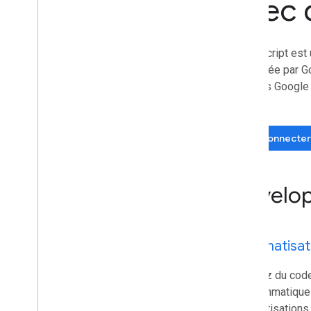
avec 
Applications Google Workspace
Console d'administration
Cloud Search
Apps Script est 
Gmail
optimisée par Go
Google Calendar
produits Google 
Google Chat
Google Classroom
Google Docs
Se connecter
Google Drive
Google Forms
Google Keep
Dévelop
Google Meet
Google Sheets
Google Sites
Google Slides
Automatisat
Google To
Do
Google Vault
Rédigez du code
programmatique 
S'abonner aux événements
automatisations