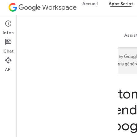
Accueil
Apps Script
Workspace
Apps Script
Infos
Aperçu
Guides
Référence
Exemples
Assis
Chat
traductions généré
API
Accueil
Produits pour les développeurs
Autom
Premiers pas
Développer avec l'IA
éten
Essayer maintenant
Modèle standardisé
Goog
Google Workspace pour les outils et
les API d'agent