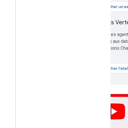
Afficher un ex
Agents Vert
Créez des agent
intégrés aux dat
applications Ch
Afficher l'at