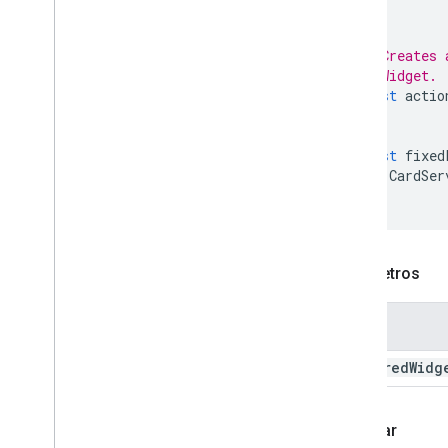
Common
Widget
Action
Resposta de ação de
composição
// Creates 
Compose
Action
Response
Builder
// Widget.
const
actio
Condição
Data
Source
Config
Date
Picker
const
fixed
Seletor de data e hora
CardSer
Texto decorado
);
Caixa de diálogo
Dialog
Action
Divisor
Parâmetros
Drive
Data
Source
Spec
Drive
Items
Selected
Action
Nome
Response
Drive
Items
Selected
Action
required
Widg
Response
Builder
Editor
File
Scope
Action
Response
Editor
File
Scope
Action
Response
Retornar
Builder