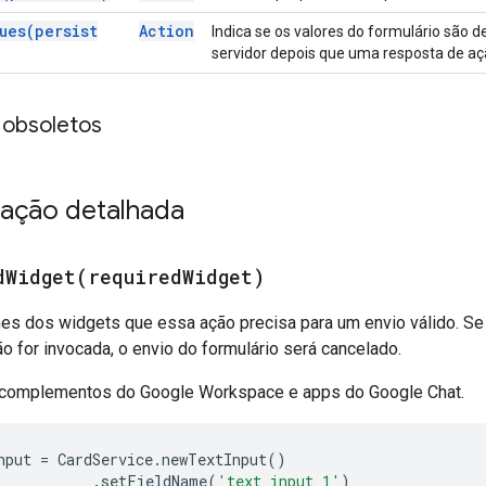
ues(
persist
Action
Indica se os valores do formulário são d
servidor depois que uma resposta de aç
obsoletos
ação detalhada
dWidget(
required
Widget)
es dos widgets que essa ação precisa para um envio válido. Se 
 for invocada, o envio do formulário será cancelado.
 complementos do Google Workspace e apps do Google Chat.
nput
=
CardService
.
newTextInput
()
.
setFieldName
(
'text_input_1'
)