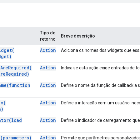
Tipo de
Breve descrição
retorno
idget(
Action
Adiciona os nomes dos widgets que essa
dget)
s
Are
Required(
Action
Indica se esta ação exige entradas de t
Are
Required)
ame(
function
Action
Define o nome da função de callback a 
on(
Action
Define a interação com um usuário, nece
n)
ator(
load
Action
Define o indicador de carregamento qu
s(
parameters)
Action
Permite que parâmetros personalizados 