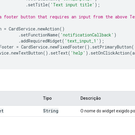
.
setTitle
(
'Text input title'
);
a footer button that requires an input from the above Te
n
=
CardService
.
newAction
()
.
setFunctionName
(
'notificationCallback'
)
.
addRequiredWidget
(
'text_input_1'
);
Footer
=
CardService
.
newFixedFooter
().
setPrimaryButton
(
vice
.
newTextButton
().
setText
(
'help'
).
setOnClickAction
(
a
Tipo
Descrição
et
String
O nome do widget exigido po