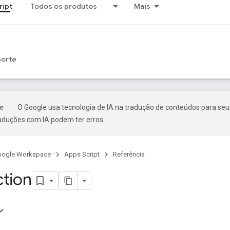
ript
Todos os produtos
Mais
porte
O Google usa tecnologia de IA na tradução de conteúdos para seu
raduções com IA podem ter erros.
oogle Workspace
Apps Script
Referência
ction