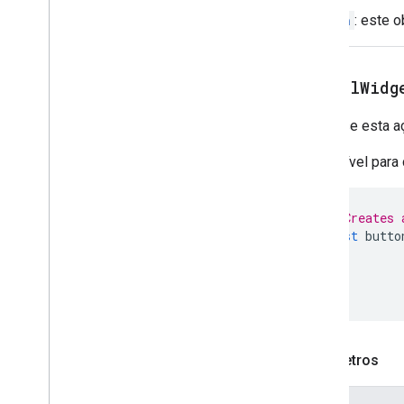
Event
Action
Action
: este 
Expression
Data
Expression
Data
Action
Expression
Data
Condition
setAllWidg
Rodapé fixo
Grade
Indica se esta 
Grid
Item
Host
App
Data
Source
Disponível para
Ícone da imagem
Imagem
// Creates 
Botão de imagem
const
butto
Componente de imagem
Estilo de corte da imagem
Key
Value
Visualização do link
Material
Icon
Navegação
Parâmetros
Notificação
Link aberto