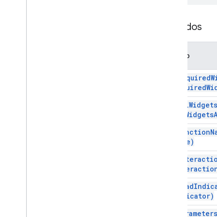
Serviços
Resposta de complementos
Métodos
Card
Visão geral
Serviço de cartão
Método
Aulas
add
Required
W
Ação
required
Wi
Ação de resposta
set
All
Widget
Criador de ação
all
Widgets
Status da ação
Anexo
set
Function
N
Ação de autorização
Name)
Authorization
Exception
set
Interacti
Estilo
Estilo da borda
interactio
Botão
set
Load
Indic
Conjunto de botões
Indicator)
Agenda
Event
Action
Response
Agenda
Event
Action
Response
set
Parameter
Builder