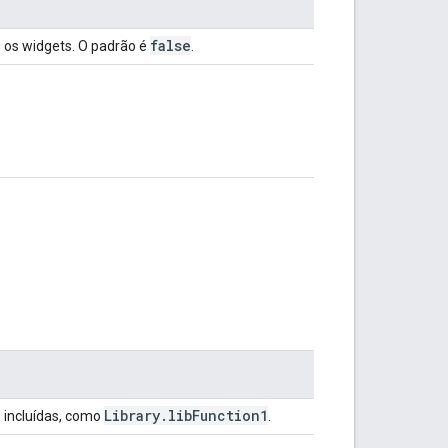
false
 os widgets. O padrão é
.
Library
.
lib
Function1
s incluídas, como
.