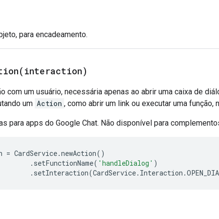
objeto, para encadeamento.
tion(
interaction)
ão com um usuário, necessária apenas ao abrir uma caixa de diálo
utando um
Action
, como abrir um link ou executar uma função,
as para apps do Google Chat. Não disponível para complement
n
=
CardService
.
newAction
()
.
setFunctionName
(
'handleDialog'
)
.
setInteraction
(
CardService
.
Interaction
.
OPEN_DI