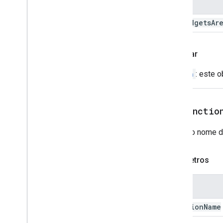
Nome
Overflow
Menu
Overflow
Menu
Item
all
Widgets
Ar
Plataforma
Data
Source
Entrada de seleção
Retornar
Sugestões
Resposta a sugestões
Action
: este 
Criador de sugestões
Switch
Botão de texto
setFunctio
Text
Input
Parágrafo
Define o nome da
Time
Picker
Acionar
Parâmetros
Resposta universal
Criador de ação universal
Nome
Update
Rascunho
Action
Response
function
Name
Update
Rascunho
Action
Response
Builder