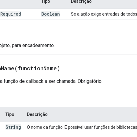
Tipo
Descrição
e
Required
Boolean
Se a ação exige entradas de todos
objeto, para encadeamento.
nName(
function
Name)
 função de callback a ser chamada. Obrigatório.
Tipo
Descrição
String
O nome da função. É possível usar funções de biblioteca