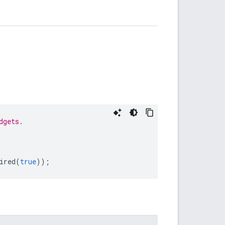
dgets.
ired
(
true
));