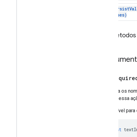
Card
set
Persist
Val
Values)
Ação de card
Card
Builder
Cabeçalho do cartão
Métodos 
Seção do card
Card
With
Id
Carrossel
Document
Cartão de carrossel
Chat
Action
Response
Chat
Client
Data
Source
addRequire
Chat
Response
Chat
Response
Builder
Adiciona os nom
Chat
Space
Data
Source
quando essa ação
Ícone
Disponível para
Chip
List
Collapse
Control
Coluna
const
textI
Colunas