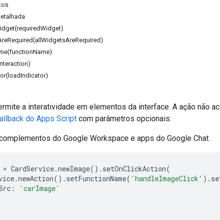
tos
etalhada
dget(requiredWidget)
AreRequired(allWidgetsAreRequired)
me(functionName)
interaction)
or(loadIndicator)
rmite a interatividade em elementos da interface. A ação não ac
allback do Apps Script
com parâmetros opcionais.
 complementos do Google Workspace e apps do Google Chat.
=
CardService
.
newImage
().
setOnClickAction
(
vice
.
newAction
().
setFunctionName
(
'handleImageClick'
).
se
Src
:
'carImage'