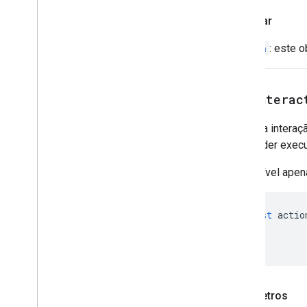
Update
Rascunho
Cco
Destinatários
Ação
Retornar
Update
Rascunho
Body
Action
Action
: este 
Atualizar Rascunho
De
Destinatário
Cc
Cc
Update
Rascunho
Subject
Action
Update
Rascunho
To
Recipients
setInterac
Action
Update
Visibility
Action
Define a interaç
Updated
Widget
responder exec
Validação
Widget
Disponível apen
Workflow
Data
Source
Enums
const
actio
Tipo
De
Borda
Chip
List
Layout
Common
Data
Source
Tipo
De
E-mail Composed
Content
Type
Parâmetros