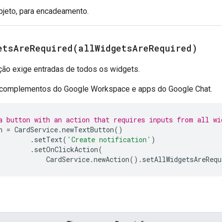
objeto, para encadeamento.
etsAreRequired(
all
Widgets
Are
Required)
ação exige entradas de todos os widgets.
 complementos do Google Workspace e apps do Google Chat.
a button with an action that requires inputs from all wi
n
=
CardService
.
newTextButton
()
.
setText
(
'Create notification'
)
.
setOnClickAction
(
CardService
.
newAction
().
setAllWidgetsAreRequ