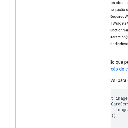
Métodos obsole
Google Maps
Documentação d
Google Translate
addRequiredWi
Vertex AI
setAllWidgets
You
Tube
setFunctionNa
Mais
.
.
.
setInteraction(
setLoadIndicat
Serviços de serviços públicos
Conexões de banco de dados de APIs
Usabilidade e otimização de dados
Uma ação que pe
Conteúdo HTML e
uma
função de c
Execução de script e informações
Disponível para
Recursos do projeto de script
Eventos e acionadores de automação
const
image
Manifesto
CardSer
Cotas e limites
image
}),
Complementos do Google
);
Workspace