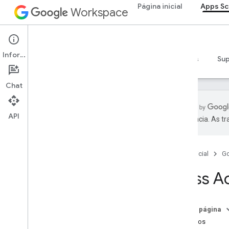
Página inicial
Apps Sc
Workspace
Visão geral
Apps Script
Serviços do Google Workspace
Informações
Visão geral
Guias
Referência
Exemplos
Su
Admin Console
Calendar
Chat
Chat
Documentos
Drive
API
preferência. As t
Formulários
Gmail
Planilhas
Página inicial
G
Apresentações
Class A
Espaço de trabalho
Mais
.
.
.
Nesta página
Outros serviços do Google
Métodos
Google Analytics