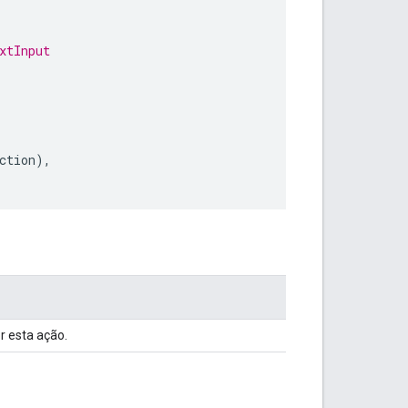
xtInput
ction
),
r esta ação.