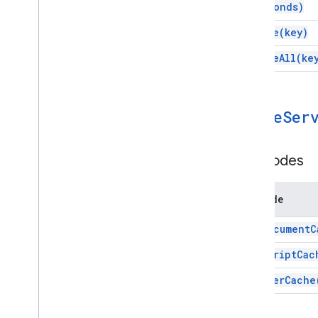
Google Workspace
Seconds)
Services
remove(
key)
Fichier manifeste
API des modules complémentaires
remove
All(
ke
API Apps Script
v1
Cache
Ser
Bibliothèques clientes
Méthodes
Méthode
get
Document
C
get
Script
Cac
get
User
Cache