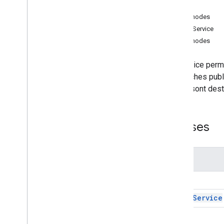
Forms
Cache
Gmail
Méthodes
Sheets
CacheService
Slides
Méthodes
Espace de travail
Plus
.
.
.
Ce service perme
Les caches publi
Autres services Google
privés sont dest
Google Analytics
Google Maps
Google Translate
Classes
Vertex AI
You
Tube
Plus
.
.
.
Nom
Cache
Services publics
Connexions API et bases de données
Cache
Service
Ergonomie des données et
optimisation