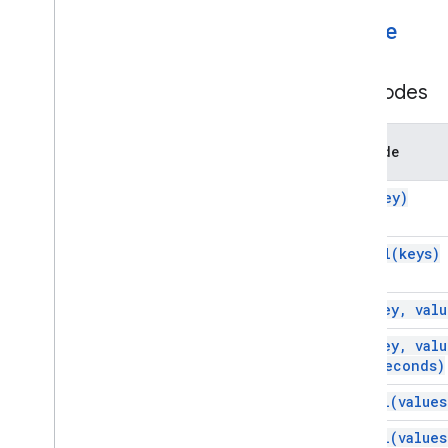
Contenu HTML
Cache
Informations sur l'exécution du script
Couches
Cache
Méthodes
Aperçu
Service de cache
Méthode
Classes
Cache
get(
key)
Verrouiller
Propriétés
get
All(
keys)
Script
Ressources du projet de script
put(
key
,
valu
Déclencheurs et événements
d'automatisation
put(
key
,
valu
In
Seconds)
Fichier manifeste
Quotas et limites
put
All(
values
put
All(
values
Modules complémentaires