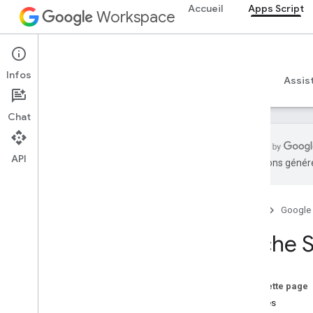
Accueil
Apps Script
Workspace
Apps Script
Infos
Aperçu
Guides
Référence
Exemples
Assis
Chat
API
traductions généré
Aperçu
Accueil
Google
Services Google Workspace
console d'administration
Cache S
Calendar
Chat
Docs
Sur cette page
Drive
Classes