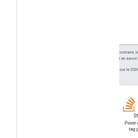
Sauf indication contraire, 
Apache 2.0
. Pour en savoir
Dernière mise à jour le 202
Blog
S
Lire le blog des développeurs
Poser 
Google Workspace
tag 