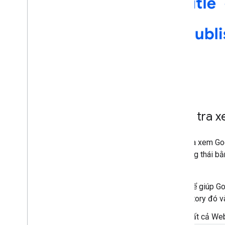
Kiểm tra 
Kiểm tra xem Go
xét trạng thái 
mục:
Để giúp Go
Story đó v
Tất cả Web