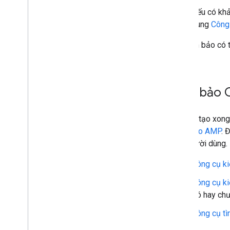
Nếu có khả
dùng
Công 
Để đảm bảo có t
Đảm bảo C
Sau khi tạo xon
dành cho AMP
. 
cho người dùng.
Công cụ ki
Công cụ ki
đó hay chư
Công cụ t