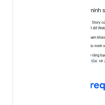
Xác minh s
Để Web Story của
cần thiết để Web
Tham khả
Xác minh x
Hãy nhớ rằng bạ
src
,
title
và