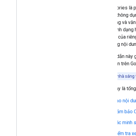
Tỷ lệ nội dung mẫu linh hoạt
Web Stories là 
Google Khám phá
"Story" thông dụ
Images
ảnh động và văn
Tính năng cho địa điểm tại địa
xem. Định dạng 
phương
nhịp độ của riên
Trải nghiệm trên trang
này sang nội dun
Nguồn ưu tiên
Hệ thống thứ hạng
Hướng dẫn này g
Nội dung cập nhật về thứ hạng
xuất hiện trên 
Tên trang web
Nếu bạn là nhà sáng
Liên kết trang web
Đoạn trích
Dưới đây là tổn
Dữ liệu có cấu trúc
Đường liên kết tiêu đề
Tạo nội d
Tính năng được dịch
Đảm bảo C
Video
Thư viện Phần tử trực quan
Xác minh s
Web Stories
Kiểm tra x
Đưa Web Stories lên Google