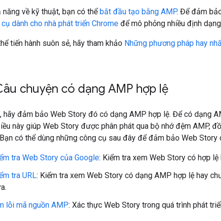
 năng về kỹ thuật, bạn có thể
bắt đầu tạo bằng AMP
. Để đảm bảo
cụ dành cho nhà phát triển Chrome
để mô phỏng nhiều định dạng v
hể tiến hành suôn sẻ, hãy tham khảo
Những phương pháp hay nhấ
âu chuyện có dạng AMP hợp lệ
g, hãy đảm bảo Web Story đó có dạng AMP hợp lệ. Để có dạng AM
Điều này giúp Web Story được phân phát qua bộ nhớ đệm AMP, đồn
 Bạn có thể dùng những công cụ sau đây để đảm bảo Web Story 
ểm tra Web Story của Google
: Kiểm tra xem Web Story có hợp lệ
ểm tra URL
: Kiểm tra xem Web Story có dạng AMP hợp lệ hay ch
a.
ìm lỗi mã nguồn AMP
: Xác thực Web Story trong quá trình phát tri