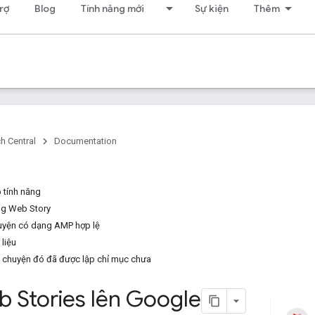
rợ
Blog
Tính năng mới
Sự kiện
Thêm
h Central
Documentation
 tính năng
ng Web Story
yện có dạng AMP hợp lệ
liệu
 chuyện đó đã được lập chỉ mục chưa
 Stories lên Google