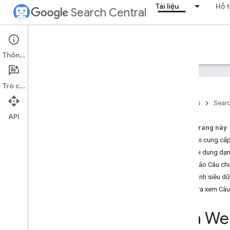
Tài liệu
Hỗ t
Search Central
Documentation
Thông tin
Giới thiệu
Trò chuyện
Nguyên tắc cơ bản của Tìm kiếm
Trang chủ
Searc
API
Kiến thức cơ bản về SEO
Trên trang này
Phạm vi cung cấp
Thu thập dữ liệu và lập chỉ mục
Tạo nội dung dạ
Đảm bảo Câu chu
Giao diện tìm kiếm và xếp hạng
Xác minh siêu dữ 
Tổng quan
Kiểm tra xem Câu
Các tính năng AI
Ngày xuất bản
/
cập nhật
Đưa Web
Biểu tượng trang web
Đoạn trích nổi bật