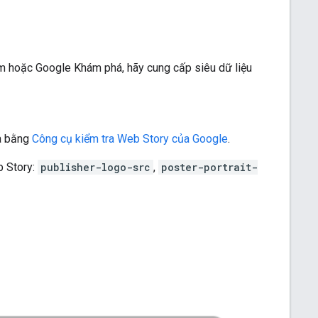
ếm hoặc Google Khám phá, hãy cung cấp siêu dữ liệu
ưa bằng
Công cụ kiểm tra Web Story của Google
.
b Story:
publisher-logo-src
,
poster-portrait-