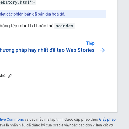
ebstory.html">
iết các phiên bản đã bản địa hoá đó
.
bằng tệp robot.txt hoặc thẻ
noindex
.
Tiếp
arrow_forward
hương pháp hay nhất để tạo Web Stories
 không?
eative Commons
và các mẫu mã lập trình được cấp phép theo
Giấy phép
Java là nhãn hiệu đã đăng ký của Oracle và/hoặc các đơn vị liên kết với