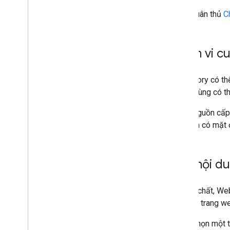
Các phương pháp hay nhất để tạo
Tuân thủ
C
Web Stories
Chính sách về nội dung đối với
Web Story
Phạm vi c
Chương trình Người sử dụng sớm
Giám sát và gỡ lỗi
Web Story có th
người dùng có t
Hướng dẫn cụ thể theo trang web
Trong nguồn cấp 
này hiện có mặt 
Tạo nội d
Về bản chất, We
bản các trang we
Chọn một 