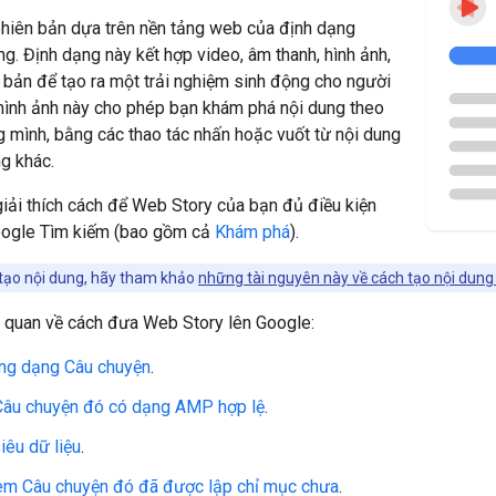
phiên bản dựa trên nền tảng web của định dạng
ng. Định dạng này kết hợp video, âm thanh, hình ảnh,
 bản để tạo ra một trải nghiệm sinh động cho người
hình ảnh này cho phép bạn khám phá nội dung theo
g mình, bằng các thao tác nhấn hoặc vuốt từ nội dung
g khác.
iải thích cách để Web Story của bạn đủ điều kiện
Google Tìm kiếm (bao gồm cả
Khám phá
).
 tạo nội dung, hãy tham khảo
những tài nguyên này về cách tạo nội dun
g quan về cách đưa Web Story lên Google:
ung dạng Câu chuyện
.
âu chuyện đó có dạng AMP hợp lệ
.
iêu dữ liệu
.
em Câu chuyện đó đã được lập chỉ mục chưa
.