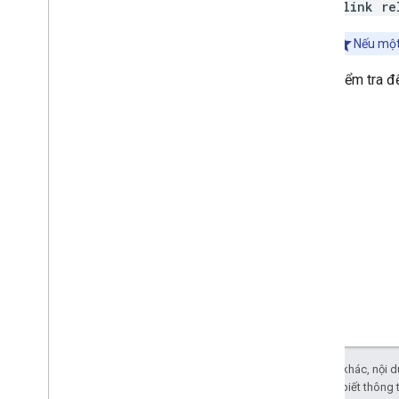
<link re
Nếu một
Kiểm tra 
Trừ phi có lưu ý khác, nội
Apache 2.0
. Để biết thông 