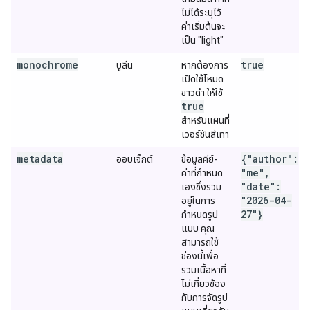
ไม่ได้ระบุไว้
ค่าเริ่มต้นจะ
เป็น "light"
monochrome
true
บูลีน
หากต้องการ
เปิดใช้โหมด
ขาวดำ ให้ใช้
true
สำหรับแผนที่
เวอร์ชันสีเทา
metadata
{"author":
ออบเจ็กต์
ข้อมูลคีย์-
"me",
ค่าที่กำหนด
"date":
เองซึ่งรวม
"2026-04-
อยู่ในการ
27"}
กำหนดรูป
แบบ คุณ
สามารถใช้
ช่องนี้เพื่อ
รวมเนื้อหาที่
ไม่เกี่ยวข้อง
กับการจัดรูป