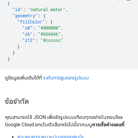
{
"id"
:
"natural.water"
,
"geometry"
:
{
"fillColor"
:
{
"z0"
:
"#000000"
,
"z6"
:
"#666666"
,
"z12"
:
"#cccccc"
}
}
}
ดูข้อมูลเพิ่มเติมได้ที่
ระดับการซูมของรูปแบบ
ข้อจำกัด
คุณสามารถใช้ JSON เพื่อจัดรูปแบบเกือบทุกอย่างในคอนโซล
Google Cloud ยกเว้นตัวเลือกต่อไปนี้จากเมนู
การตั้งค่าแผนที่
ควบคุมความหนาแน่นของจุดสนใจ