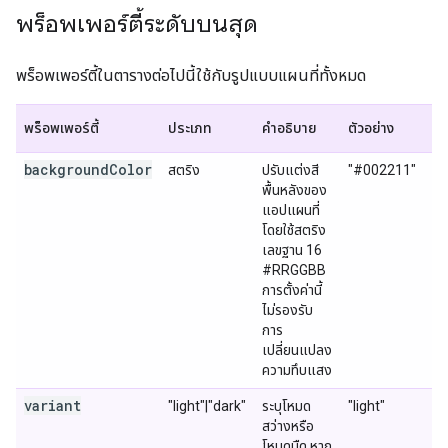
พร็อพเพอร์ตี้ระดับบนสุด
พร็อพเพอร์ตี้ในตารางต่อไปนี้ใช้กับรูปแบบแผนที่ทั้งหมด
พร็อพเพอร์ตี้
ประเภท
คำอธิบาย
ตัวอย่าง
backgroundColor
สตริง
ปรับแต่งสี
"#002211"
พื้นหลังของ
แอปแผนที่
โดยใช้สตริง
เลขฐาน 16
#RRGGBB
การตั้งค่านี้
ไม่รองรับ
การ
เปลี่ยนแปลง
ความทึบแสง
variant
"light"|"dark"
ระบุโหมด
"light"
สว่างหรือ
โหมดมืด หาก