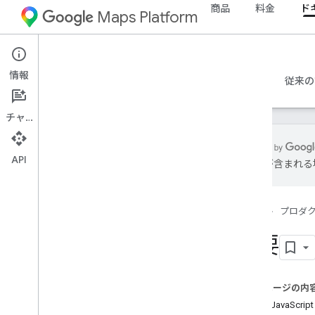
商品
料金
ド
Maps Platform
Web
Maps JavaScript API
情報
ガイド
リファレンス
サンプル
リソース
従来の
チャット
API
は誤りが含まれる
Maps Java
Script API
概要
ホーム
プロダ
Java
Script API を設定する
マップデモキーを取得して使用する
概要
App Check を使用して API キーを保護
する
Maps Java
Script API を読み込む
このページの内
エラー処理
Maps JavaScr
トラブルシューティング