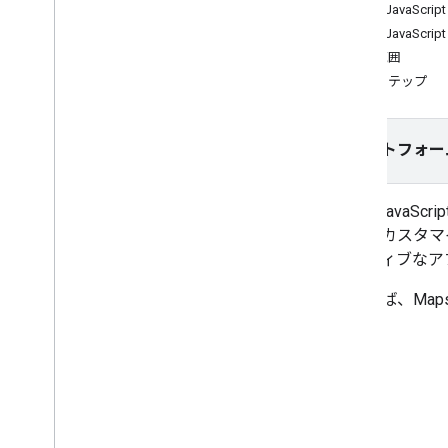
Maps JavaScr
Maps JavaSc
チュートリアル
対象範囲
マーカーが配置された Google マップ
次のステップ
を HTML を使って追加する
Java
Script HTML を使用するマーカー
が配置された Google マップを追加す
る
プラットフォー
React アプリに Google マップを追加す
る
現在地の表示
Maps Java
クラスタ マーカー
設定のカスタマ
ラクティブなア
コンセプト
たとえば、Maps 
バージョニング
ローカライズ
おすすめの方法
Type
Script
Promise
基本地図