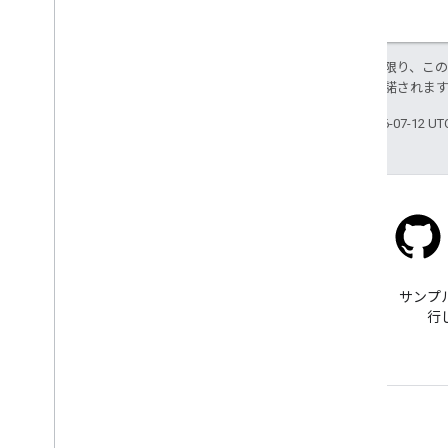
境界線用データドリブン スタイル設定
KML
Geo
JSON
特に記載のない限り、こ
データレイヤ
ス
により使用許諾されま
ヒートマップ（非推奨）
最終更新日 2026-07-12 U
交通状況レイヤ、交通機関レイヤ、自
転車レイヤ
サービス
高度
ジオコーディング
最大ズーム画像
Stack Overflow
ストリートビュー
google-maps タグで質問でき
サンプ
ます。
行
追加のライブラリ
概要
大気質メーター ウィジェット（試
験運用版）
詳細
図形描画ライブラリ（非推奨）