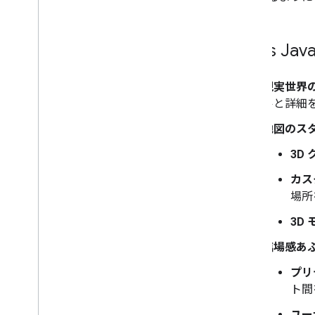
リソース
マーカー
Maps Jav
概要
使ってみる
現実世界
マップにマーカーを追加する
ルと詳細
マーカーの基本的なカスタマイズ
画像を使ったマーカーを作成する
地図のス
HTML と CSS を使ったマーカーを作成
3D
する
衝突時動作、高度、可視性を制御する
カス
マーカーのクリック対応とアクセシビ
場所
リティ確保
マーカーをドラッグできるようにする
3D 
高度なマーカーに移行する
臨場感あ
マーカー（従来版）
プリ
プレイスを活用する
ト間
概要
ユー