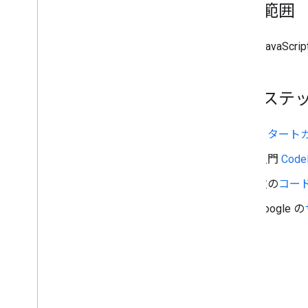
対象範囲
検証レスポンスを処理する
米国の住所を処理する
対象の国と地域
Maps JavaScr
地図上での図形描画
概要
次のステ
情報ウィンドウ
シェイプとライン
スタート
記号
Web
GL の機能
入門
Code
Deck
.
gl データの可視化
次の
コー
地面オーバーレイ
カスタム オーバーレイ
Google の
カスタム凡例を追加する
データの表示
概要
データセット用データドリブン スタイ
ル設定