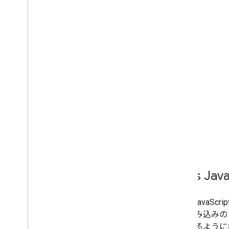
Google マップをウェブページに追加す
る
地図のイベント
地図のコントロール
ズームとパンの制御
レンダリング タイプ（ラスターとベク
ター）
地図タイプ
地図のカラーパターン
地図とタイル座標
地図をカスタマイズする
3D マップを活用する
概要
Maps Jav
使ってみる
コンセプト
ベースの 3D 地図
Maps JavaS
マーカー
は、組み込みの
地図上での図形描画
りできるように