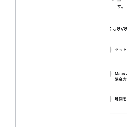
プレイス（新規）
す。
Places UI キット
プレイスガイド
Maps Jav
ルートを操作する
概要
使ってみる
デモを試す
1
セット
ルートクラス
Route Matrix クラス
移行ガイド
2
Maps 
リソース
課金方
住所確認
概要
3
地図を
デモを試す
使ってみる
住所を確認する
基本的な対応を理解する