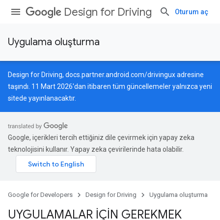
Design for Driving
Oturum aç
Uygulama oluşturma
Design for Driving,
docs.partner.android.com/drivingux
adresine
taşındı. 11 Mart 2026'dan itibaren tüm güncellemeler yalnızca yeni
sitede yayınlanacaktır.
Google, içerikleri tercih ettiğiniz dile çevirmek için yapay zeka
teknolojisini kullanır. Yapay zeka çevirilerinde hata olabilir.
Google for Developers
Design for Driving
Uygulama oluşturma
UYGULAMALAR İÇİN GEREKMEK