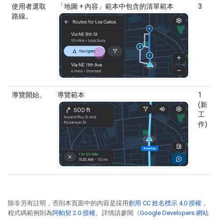
使用者選取
「地圖 + 內容」範本中包含的清單範本
3
路線。
導覽開始。
導覽範本
1
(新
工
作)
除非另有註明，否則本頁面中的內容是採用
創用 CC 姓名標示 4.0 授權
，
程式碼範例則為
阿帕契 2.0 授權
。詳情請參閱《
Google Developers 網站