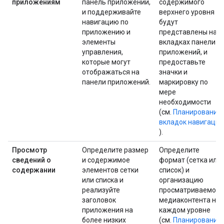
приложениям
панель приложений,
содержимого
и поддерживайте
верхнего уровня
навигацию по
будут
приложению и
представлены на
элементы
вкладках панели
управления,
приложений, и
которые могут
предоставьте
отображаться на
значки и
панели приложений.
маркировку по
мере
необходимости
(см.
Планирование
вкладок навигации
).
Просмотр
Определите размер
Определите
сведений о
и содержимое
формат (сетка или
содержании
элементов сетки
список) и
или списка и
организацию
реализуйте
просматриваемого
заголовок
медиаконтента на
приложения на
каждом уровне
более низких
(см.
Планирование