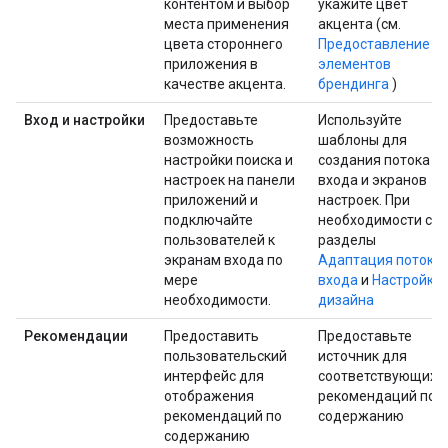
контентом и выбор
укажите цвет
места применения
акцента (см.
цвета стороннего
Предоставление
приложения в
элементов
качестве акцента.
брендинга
)
Вход и настройки
Предоставьте
Используйте
возможность
шаблоны для
настройки поиска и
создания потока
настроек на панели
входа и экранов
приложений и
настроек. При
подключайте
необходимости см.
пользователей к
разделы
экранам входа по
Адаптация потока
мере
входа
и
Настройки
необходимости.
дизайна
Рекомендации
Предоставить
Предоставьте
пользовательский
источник для
интерфейс для
соответствующих
отображения
рекомендаций по
рекомендаций по
содержанию
содержанию