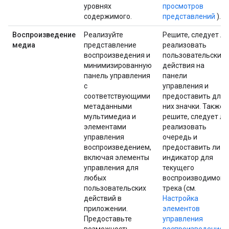
уровнях
просмотров
содержимого.
представлений
).
Воспроизведение
Реализуйте
Решите, следует ли
медиа
представление
реализовать
воспроизведения и
пользовательские
минимизированную
действия на
панель управления
панели
с
управления и
соответствующими
предоставить для
метаданными
них значки. Также
мультимедиа и
решите, следует ли
элементами
реализовать
управления
очередь и
воспроизведением,
предоставить ли
включая элементы
индикатор для
управления для
текущего
любых
воспроизводимого
пользовательских
трека (см.
действий в
Настройка
приложении.
элементов
Предоставьте
управления