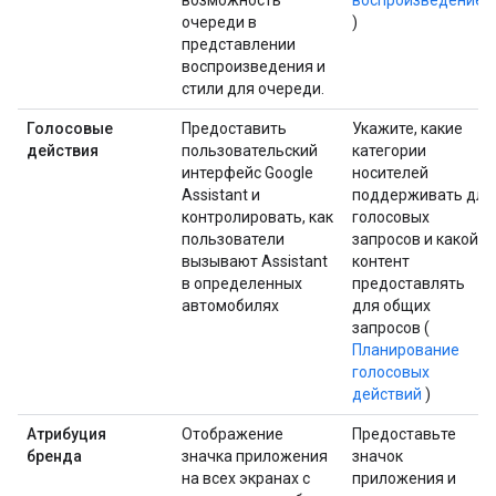
возможность
воспроизведением
очереди в
)
представлении
воспроизведения и
стили для очереди.
Голосовые
Предоставить
Укажите, какие
действия
пользовательский
категории
интерфейс Google
носителей
Assistant и
поддерживать для
контролировать, как
голосовых
пользователи
запросов и какой
вызывают Assistant
контент
в определенных
предоставлять
автомобилях
для общих
запросов (
Планирование
голосовых
действий
)
Атрибуция
Отображение
Предоставьте
бренда
значка приложения
значок
на всех экранах с
приложения и