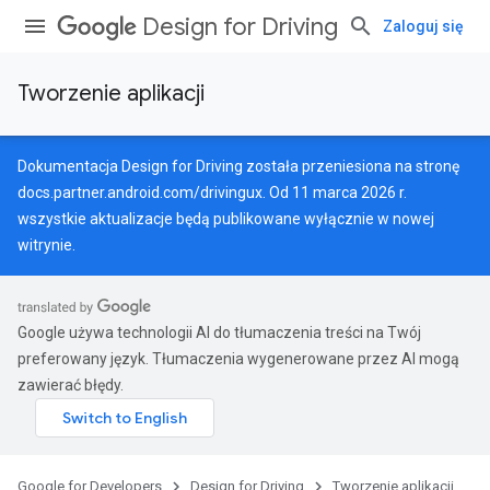
Design for Driving
Zaloguj się
Tworzenie aplikacji
Dokumentacja Design for Driving została przeniesiona na stronę
docs.partner.android.com/drivingux
. Od 11 marca 2026 r.
wszystkie aktualizacje będą publikowane wyłącznie w nowej
witrynie.
Google używa technologii AI do tłumaczenia treści na Twój
preferowany język. Tłumaczenia wygenerowane przez AI mogą
zawierać błędy.
Google for Developers
Design for Driving
Tworzenie aplikacji