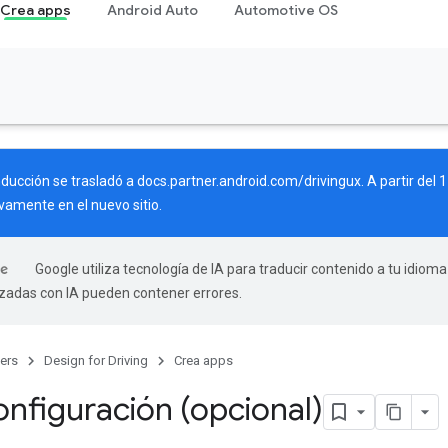
Crea apps
Android Auto
Automotive OS
nducción se trasladó a
docs.partner.android.com/drivingux
. A partir del
vamente en el nuevo sitio.
Google utiliza tecnología de IA para traducir contenido a tu idioma
izadas con IA pueden contener errores.
ers
Design for Driving
Crea apps
onfiguración (opcional)