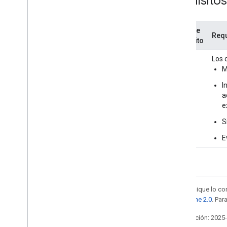
Requisitos
Nivel de
Requ
requisito
DEBEN
Los 
M
I
a
e
S
E
Salvo que se indique lo con
la
licencia Apache 2.0
. Par
Última actualización: 2025