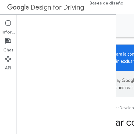
Bases de diseño
Design for Driving
Crea apps
Información
Chat
Diseño para la co
publicarán exclusi
API
Información
Tipos de aplicación
traducciones real
Descripción general
Apps de comunicación
Apps multimedia
Google for Develop
Apps de navegación
Otras apps relacionadas con la
Crear c
conducción
Apps estacionadas y de pasajeros