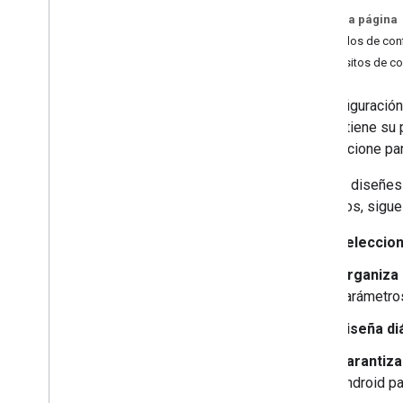
Apps meteorológicas
En esta página
Ejemplos de con
Proceso de diseño
Requisitos de co
Descripción general
Compila apps con plantillas
La configuración
Cómo crear apps de música
que ya tiene su 
Descripción general
que funcione pa
Pestañas de navegación del plan
Cuando diseñes l
Planificar las vistas de navegación
vehículos, sigu
Personalizar controles de
reproducción
Seleccion
Planificar acciones de voz
Proporciona elementos de marca
Organiza 
Crea un flujo de acceso (solo para
parámetros
AAOS)
Crear configuración (opcional)
Diseña di
Cómo proporcionar
recomendaciones (Android Auto)
Garantizar
Cómo adaptar las apps para usar con
Android pa
el vehículo estacionado