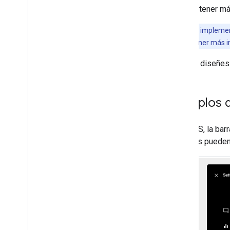
Para obtener má
Flujos de muestra
Nota:
Para implement
Descripción general
app. Para obtener más i
Permisos y acceso
Navegación
Cuando diseñes t
Otras situaciones comunes
Plantillas
Ejemplos 
Descripción general
Componentes de la plantilla
En AAOS, la barr
Tipos de plantillas
usuarios pueden 
Requisitos de UX
Descripción general
DEBE
,
DEBERÍA Y TAL VEZ para las
apps
Requisitos de la app de música
Requisitos de la app con plantilla