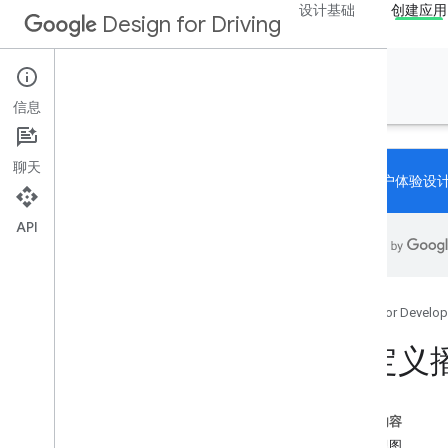
设计基础
创建应用
Design for Driving
创建应用
信息
聊天
“驾驶用户体验设
API
简介
应用类型
概览
Google for Develop
通信应用
媒体应用
自定义
导航应用
其他与驾驶相关的应用
停车应用与乘客应用
本页内容
天气应用
播放视图