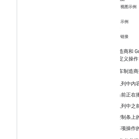
播放视图示例
设计流程
队列
概览
队列示例
使用模板构建应用
要求
创建媒体应用
相关链接
概览
汽车制造商和 G
套餐导航标签页
列或自定义操作
套餐浏览视图
自定义播放控件
除了汽车制造商
规划语音操作
提供品牌元素
队列中内
创建登录流程（仅限 AAOS）
当前正在
创建设置（可选）
提供建议 (Android Auto)
队列中之
自适应停车状态下使用的应用
控制条上
示例流程
每项操作的
概览