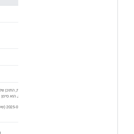
חובה
צריך
מאי
אלא אם צוין אחרת, התוכן של 
Developers‏
.‏ Java הוא סימן מסחרי רשום של חברת Oracle ו/או של השותפים העצמאיים שלה.
עדכון אחרון: 2025-07-25 (שעון UTC).
עיצוב לנהיגה
d