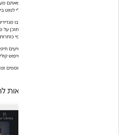
הרשאות וכניסה
כשאתם מעצב
ניווט
בלי לנווט ב
תרחישים נפוצים אחרים
האופן שבו מגדירי
סגנונות תוכן על 
תבניות
יארגנו לפי כותרות.
סקירה כללית
רכיבי תבנית
אם מטמיעים חיפוש
סוגי תבניות
לביצוע חיפוש קולי
דרישות לגבי UX
פרטים נוספים זמ
סקירה כללית
חובה
,
אמור להיות בשימוש של אפליקציית
MAY
דוגמאות לת
דרישות לגבי אפליקציות מדיה
דרישות לגבי אפליקציות בתבנית