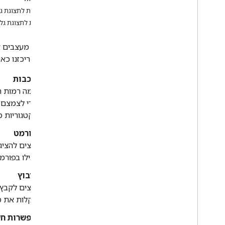
דוגמאות לתצוגת ג
תהליך עיצוב
דרישות לתצוגת גל
סקירה כללית
פיתוח אפליקציות באמצעות תבניות
הגלישה. ריכזנו כא
יצירת אפליקציות מדיה
סקירה כללית
שכבות
כרטיסיות הניווט של התוכנית
כמה רמות ת
צפיות בתרשים תוכנית
כדי לצמצם א
התאמה אישית של פקדי ההפעלה
לקטגוריות מ
תכנון פעולות קוליות
הוספת רכיבי מיתוג
פורמט
יצירת תהליך התחברות (AAOS בלבד)
רוצים להצי
יצירת הגדרות (אופציונלי)
ואילו בפורמ
מתן המלצות (Android Auto)
קיבוץ
התאמה של אפליקציות במצב 'חניה'
רוצים לקבץ 
בקלות את 
זרימה לדוגמה
סקירה כללית
אפשרות חי