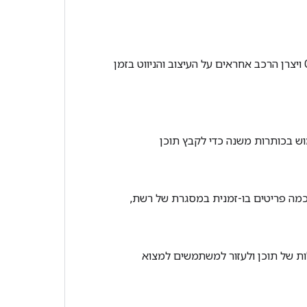
כשאתם מעצבים אפליקציה לגלישה בתוכן, עליכם לתכנן מה יופיע בכל תצוגה, כי Google ויצרן הרכב אחראים על העיצוב והניווט בזמן
וש בכותרות משנה כדי לקבץ תוכן
כמה פריטים בו-זמנית במסגרת של רשת,
לות של תוכן ולעזור למשתמשים למצוא