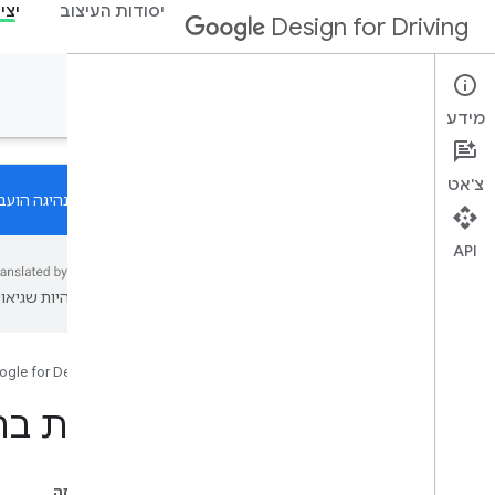
יסודות העיצוב
יצי
Design for Driving
יצירת אפליקציות
מידע
צ'אט
העיצוב לנהיגה הועב
API
מידע כללי
עשויות להיות שגיאות
סוגי אפליקציות
סקירה כללית
אפליקציות תקשורת
ogle for Developers
אפליקציות מדיה
אפליקציות ניווט
צפיות בת
אפליקציות אחרות שקשורות לנהיגה
אפליקציות חנייה ונוסעים
אפליקציות מזג אוויר
בדף הזה