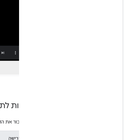
דרישות לתצ
חשוב לזכור את הד
רמת הדרישה