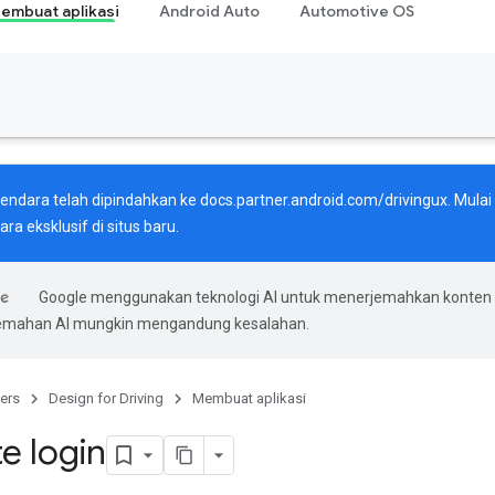
embuat aplikasi
Android Auto
Automotive OS
endara telah dipindahkan ke
docs.partner.android.com/drivingux
. Mula
ra eksklusif di situs baru.
Google menggunakan teknologi AI untuk menerjemahkan konten
rjemahan AI mungkin mengandung kesalahan.
ers
Design for Driving
Membuat aplikasi
e login