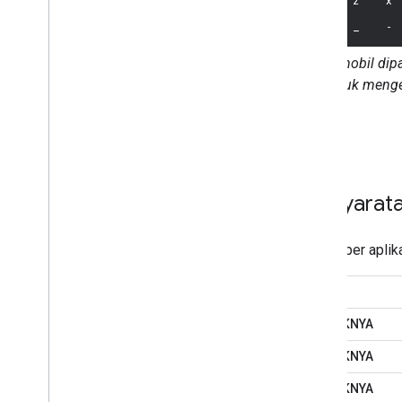
Saat mobil dip
untuk menge
Persyarata
Developer aplika
HARUS
SEBAIKNYA
SEBAIKNYA
SEBAIKNYA