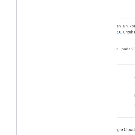
Kecuali dinyatakan lain, k
Lisensi Apache 2.0
. Untuk
afiliasinya.
Terakhir diperbarui pada 2
Dirancang untuk Berkendara
Yang baru
Label tata letak
Harus, Harus & Mei
Android
Chrome
Firebase
Google Cloud