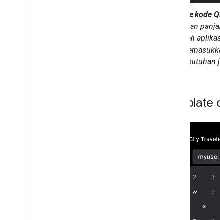
Metode kode Q
(dengan panja
oleh aplika
memasukkan
kebutuhan j
Template 