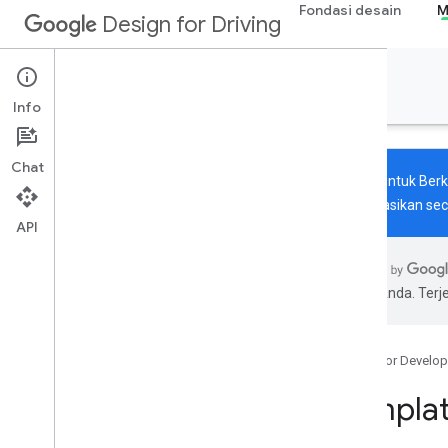
Fondasi desain
M
Design for Driving
Membuat aplikasi
Info
Chat
Desain untuk Berk
dipublikasikan seca
API
Tentang
Jenis aplikasi
pilihan Anda. Te
Ringkasan
Aplikasi komunikasi
Aplikasi media
Google for Develop
Aplikasi navigasi
Aplikasi terkait mengemudi lainnya
Templat
Aplikasi parkir & penumpang
Aplikasi cuaca