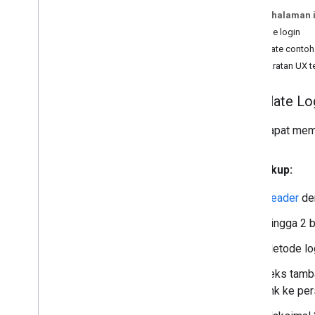
Pada halaman i
Proses desain
Metode login
Ringkasan
Template contoh
Membuat aplikasi dengan template
Persyaratan UX t
Membuat aplikasi media
Template Log
Menyesuaikan aplikasi yang diparkir
Anda dapat memi
Contoh flow
Ringkasan
Izin dan login
Mencakup:
Navigasi
Header
de
Skenario umum lainnya
Hingga 2 b
Template
Metode lo
Ringkasan
Komponen template
Teks tamba
Jenis template
link ke pe
Template petak