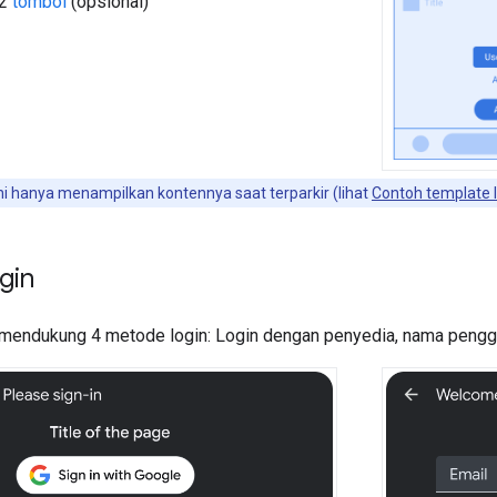
 2
tombol
(opsional)
i hanya menampilkan kontennya saat terparkir (lihat
Contoh template 
gin
mendukung 4 metode login: Login dengan penyedia, nama penggu