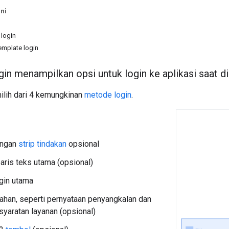
ni
 login
emplate login
in menampilkan opsi untuk login ke aplikasi saat dip
lih dari 4 kemungkinan
metode login
.
ngan
strip tindakan
opsional
aris teks utama (opsional)
gin utama
han, seperti pernyataan penyangkalan dan
rsyaratan layanan (opsional)