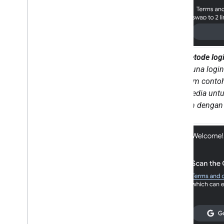
Persyaratan aplikasi template
Metode log
pengguna login
Dalam contoh
penyedia untu
login dengan