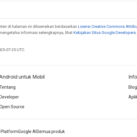
onten di halaman ini dilisensikan berdasarkan
Lisensi Creative Commons Attribu
 mengetahui informasi selengkapnya, lihat
Kebijakan Situs Google Developers
025-07-25 UTC.
Android untuk Mobil
Inf
Tentang
Blog
Developer
Apli
Open Source
 Platform
Google AI
Semua produk