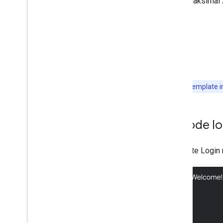
Maksimal
Template daftar
Peta + Template Konten
Template pesan
Template Pesan Panjang
Template Pemutaran Media
Template navigasi
Template panel
Template Daftar Tempat (peta)
Catatan:
Template in
Template Pratinjau Rute
Telusuri template
Metode lo
Template Item dengan Bagian
Template login
Template tab
Template Login 
Persyaratan UX
Ringkasan
HARUS
,
HARUS
,
dan MUNGKIN untuk
aplikasi
Persyaratan aplikasi media