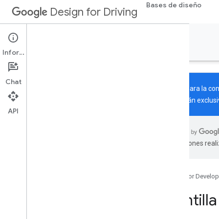
Bases de diseño
Design for Driving
Crea apps
Información
Chat
Diseño para la co
publicarán exclusi
API
Información
Tipos de aplicación
traducciones real
Descripción general
Apps de comunicación
Apps multimedia
Google for Develop
Apps de navegación
Otras apps relacionadas con la
Plantill
conducción
Apps estacionadas y de pasajeros