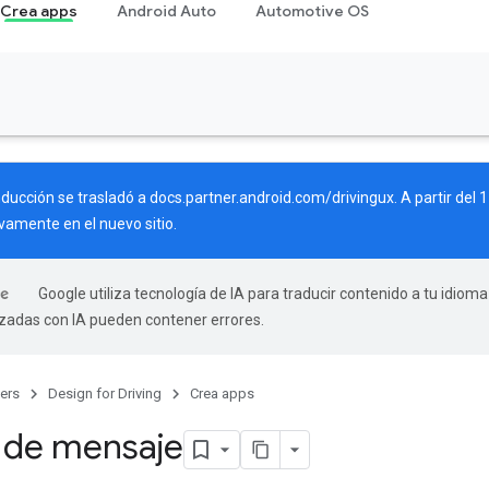
Crea apps
Android Auto
Automotive OS
nducción se trasladó a
docs.partner.android.com/drivingux
. A partir del
vamente en el nuevo sitio.
Google utiliza tecnología de IA para traducir contenido a tu idioma
izadas con IA pueden contener errores.
ers
Design for Driving
Crea apps
a de mensaje