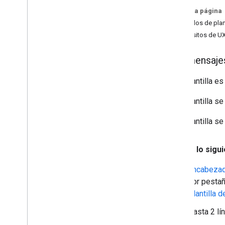
Apps meteorológicas
En esta página
Ejemplos de plan
Proceso de diseño
Requisitos de UX
Descripción general
Compila apps con plantillas
Los mensajes
Cómo crear apps de música
Cómo adaptar las apps para usar con
Esta plantilla e
el vehículo estacionado
Esta plantilla s
Flujos de muestra
Esta plantilla se
Descripción general
Permisos y acceso
Navegación
Incluye lo sigu
Otras situaciones comunes
Encabeza
por pestañ
Plantillas
Plantilla 
Descripción general
Componentes de la plantilla
Hasta 2 lí
Tipos de plantillas