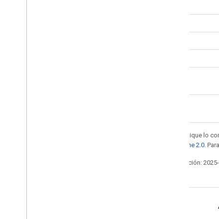
DEBES
MAYO
MAYO
MAYO
Salvo que se indique lo con
la
licencia Apache 2.0
. Par
Última actualización: 2025
Diseñado para la conducción