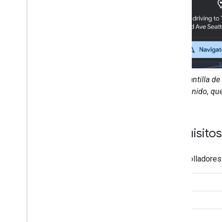
apps
Requisitos de la app de música
Requisitos de la app con plantilla
Plantilla d
contenido, que
Requisitos
Desarrolladores
DEBE
DEBES
DEBES