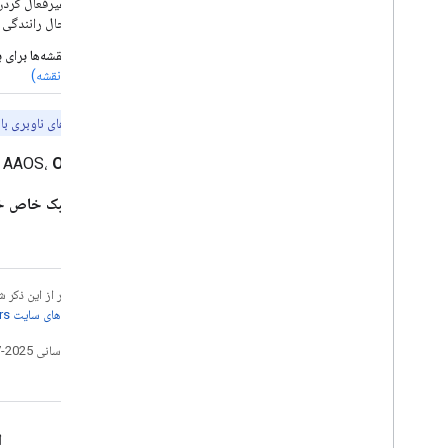
غیرفعال کردن 
حال رانندگی 
نقشه‌ها برای ب
(نقشه)
توجه:
برنامه‌های ناوبری ب
برای AAOS،
OEM های خودرو
سبک خاص خ
جز در مواردی که غیر از این ذک
جزئیات، به
خطمشی‌های سایت Google Developers‏
تاریخ آخرین به‌روزرسانی 2025-07-25 به‌وقت ساعت هماهنگ جهانی.
طراحی برای رانندگی
ا