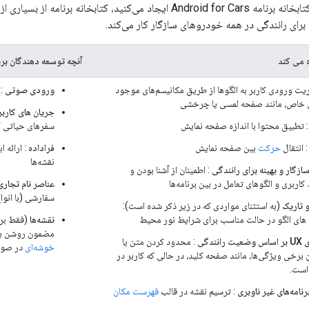
وقتی برنامه‌ای را با کتابخانه برنامه Android for Cars ایجاد می‌کنید
 برای رانندگی در همه خودروهای سازگار کار می‌کند.
ه می کند
آنچه توسعه دهندگان بر
یت ورودی کاربر به الگوها از طریق مکانیسم‌های موجود
ورودی صوتی
: 
 خاص، مانند صفحه لمسی یا چرخشی
جریان های کاربر
 تطبیق محتوا با اندازه صفحه نمایش
سفرهای حیاتی ک
 انتقال
حرکت
بین صفحه نمایش
فراداده
: ارائه 
نقشه‌ها
ازگار و بهینه برای رانندگی
: اطمینان از آشنا بودن و
کاربری و الگوهای تعامل در بین برنامه‌ها
عناصر نام تجاری
سفارشی (با انوا
 تاریک
(به استثنای مواردی که در زیر ذکر شده است):
های الگو در حالت مناسب برای شرایط نور محیط
نقشه‌ها
(فقط برنا
مضمون روشن یا 
ندگی
: محدود کردن متن یا
خوشه‌ای
در صور
برخی ویژگی‌ها، مانند صفحه کلید، در حالی که کاربر در
است.
رنامه‌های غیر ناوبری
: ترسیم نقشه در قالب
فهرست مکان