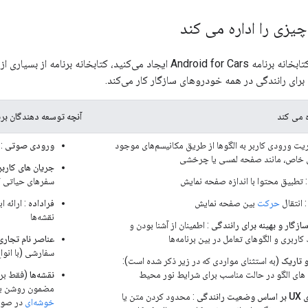
زی را اداره می کند
وقتی برنامه‌ای را با کتابخانه برنامه Android for Cars ایجاد می‌کنید
 برای رانندگی در همه خودروهای سازگار کار می‌کند.
ه می کند
آنچه توسعه دهندگان بر
یت ورودی کاربر به الگوها از طریق مکانیسم‌های موجود
ورودی صوتی
: 
 خاص، مانند صفحه لمسی یا چرخشی
جریان های کاربر
 تطبیق محتوا با اندازه صفحه نمایش
سفرهای حیاتی ک
 انتقال
حرکت
بین صفحه نمایش
فراداده
: ارائه 
نقشه‌ها
ازگار و بهینه برای رانندگی
: اطمینان از آشنا بودن و
کاربری و الگوهای تعامل در بین برنامه‌ها
عناصر نام تجاری
سفارشی (با انوا
 تاریک
(به استثنای مواردی که در زیر ذکر شده است):
های الگو در حالت مناسب برای شرایط نور محیط
نقشه‌ها
(فقط برنا
مضمون روشن یا 
ندگی
: محدود کردن متن یا
خوشه‌ای
در صور