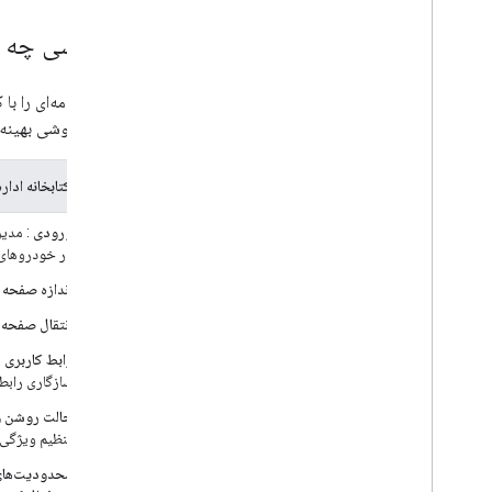
چه کسی چه چی
آن را به روشی بهینه
آنچه که کتابخانه ادار
ورودی
: مدیر
در خودروهای
اندازه صفحه
:
انتقال صفحه
:
رابط کاربری س
سازگاری رابط 
حالت روشن و
تنظیم ویژگی 
محدودیت‌های UX بر اساس وضعیت ران