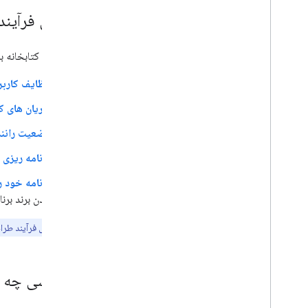
ناوبری
مراحل فرآیند
سناریوهای رایج دیگر
طراحی با کتابخانه برنامه Android for Cars به ​​طور کلی شام
قالب ها
نمای کلی
وظایف کاربر 
اجزای قالب
جریان های کا
انواع قالب
وضعیت رانندگ
الزامات UX
برنامه ریزی 
نمای کلی
MUST، SHOULD و MAY برای برنامه ها
برنامه خود ر
الزامات برنامه رسانه
دادن برند بر
الزامات برنامه قالب
توجه:
در طول فرآیند طرا
چه کسی چه چی