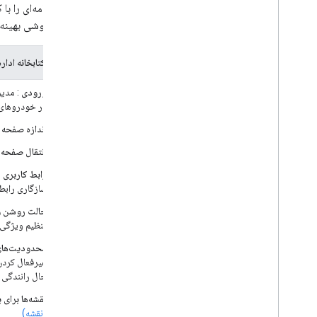
آن را به روشی بهینه
آنچه که کتابخانه ادار
ورودی
: مدیر
در خودروهای
اندازه صفحه
:
انتقال صفحه
:
رابط کاربری س
سازگاری رابط 
حالت روشن و
تنظیم ویژگی 
محدودیت‌های UX بر اساس وضعیت ران
غیرفعال کردن 
حال رانندگی 
نقشه‌ها برای ب
(نقشه)