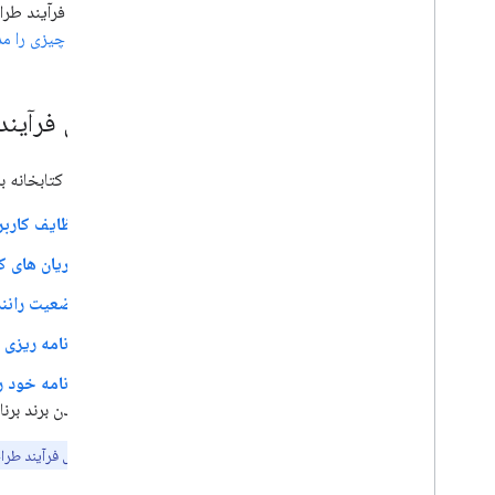
برای درک فرآیند طراح
کسی چه چیزی را مد
مراحل فرآیند
طراحی با کتابخانه برنامه Android for Cars به ​​طور کلی شام
وظایف کاربر 
جریان های کا
وضعیت رانندگ
برنامه ریزی 
برنامه خود ر
دادن برند بر
توجه:
در طول فرآیند طرا