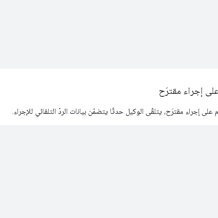
لى إجراء مقترَح
لى إجراء مقترَح، يتلقّى الوكيل حدثًا يتضمّن بيانات الردّ التلقائي للإجراء.