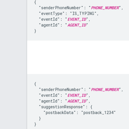
{

  "senderPhoneNumber": "
PHONE_NUMBER
",

  "eventType": "IS_TYPING",

  "eventId": "
EVENT_ID
",

  "agentId": "
AGENT_ID
"

}
{

  "senderPhoneNumber": "
PHONE_NUMBER
",

  "eventId": "
EVENT_ID
",

  "agentId": "
AGENT_ID
",

  "suggestionResponse": {

    "postbackData": "postback_1234"

  }

}