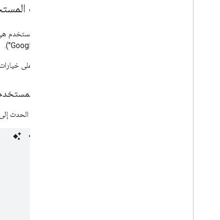
طلب تأكيد معلومات العلامة التجارية
أحداث المست
الموافقة على إطلاق التطبيق
أحداث المستخدم هي إ
التطوير
"رسائل Google").
الرسائل
الأحداث
للاطّلاع على خيارات 
إرسال الأحداث
تلقّي الأحداث
يتلقّى المستخدم
عمليات التحقق من الإمكانية
العمليات المتزامنة وغير المتزامنة في "RCS
يشير هذا الحدث إلى 
للأعمال"
استخدام واجهة برمجة التطبيقات RBM
Management
نظرة عامة
إدراج مشغّلي شبكات الجوّال (المناطق)
إدارة العلامات التجارية
إدارة الوكلاء
إدارة المشاركين في الاختبار
إدارة روابط الرد التلقائي على الويب