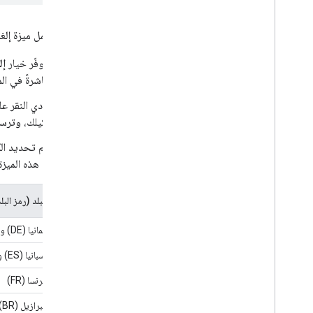
طريقة عمل ميزة إلغا
يتوفّر خيار
إل
مباشرةً في ال
يؤدي النقر ع
وكيلك، وترسل من
يتم تحديد الك
مع هذه الميزة
البلد (رمز البل
ألمانيا (DE) والمملكة المتحدة (GB) والهند (IN) وهولندا (NL) والولايات المتحدة (US)
إسبانيا (ES) والمكسيك (MX)
فرنسا (FR)
البرازيل (BR)