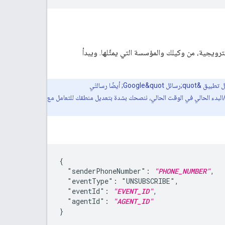
ترويجية، من وكيلك والمؤسسة التي يمثّلها. ويبدأ
الجديدة على الويب، يرسل تطبيق &quot;رسائل Google&quot; أيضًا رسالتَي
على منطق الإيقاف/البدء الحالي في الوقت الحالي، ننصحك بشدة بتعديل منطقك للتعامل مع
{

  "senderPhoneNumber": 
"PHONE_NUMBER"
,

  "eventType": "UNSUBSCRIBE",

  "eventId": 
"EVENT_ID"
,

  "agentId": 
"AGENT_ID"
}