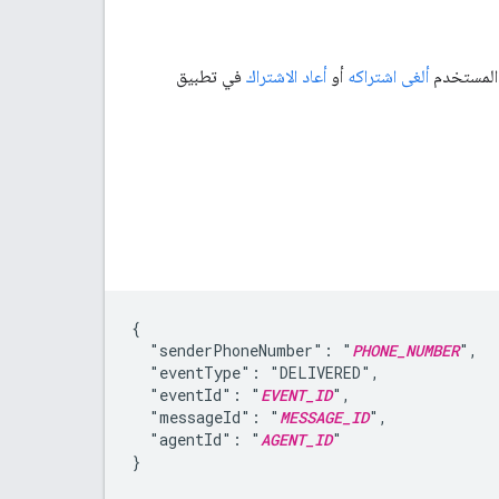
ّ المستخدم
ألغى اشتراكه
أو
أعاد الاشتراك
في تطبيق
{

  "senderPhoneNumber": "
PHONE_NUMBER
",

  "eventType": "DELIVERED",

  "eventId": "
EVENT_ID
",

  "messageId": "
MESSAGE_ID
",

  "agentId": "
AGENT_ID
"

}