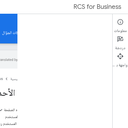
RCS for Business
Docs
معلومات
الأدلة
نماذج
المرجع
معرض الميزات
مشغّلو شبكات الجوّال
دردشة
واجهة برمجة التطبيقات
نظرة عامة
الصفحة الرئيسية
ss
كل الأدلة الإرشادية
تلقّي الأح
البدء
طريقة العمل
التسجيل كشريك
على هذه الصفحة
إعداد حساب الشريك
أحداث المستخدم
إنشاء وكيلك الأول
يتلقّى المستخدم ر