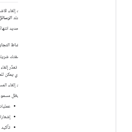
بعد إلغاء الا
مجلد
الرسائل
لتحديد انتهاكات السياسا
قواعد النشاط التجار
بصفتك شريك RBM الذي يدير هذه المحادثة، تقع على عاتقك مسؤولية الاستجابة لطلب المستخدم بإلغا
إذا تعذّر إلغا
الذي يمكن للم
بعد إلغاء الم
سيظل مسموحًا 
عمليات
إشعارا
تأكيد 