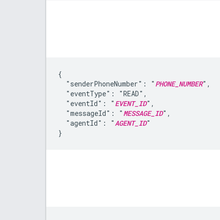
{

  "senderPhoneNumber": "
PHONE_NUMBER
",

  "eventType": "READ",

  "eventId": "
EVENT_ID
",

  "messageId": "
MESSAGE_ID
",

  "agentId": "
AGENT_ID
"

}