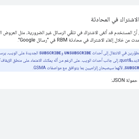
لاشتراك في المحادثة
أنّ المستخدم قد ألغى الاشتراك في تلقّي الرسائل غير الضرورية، مثل العروض ال
ال إلغاء الاشتراك في محادثة RBM في "رسائل Google".
طوّرين في الانتقال إلى أحداث
UNSUBSCRIBE
و
SUBSCRIBE
&quot;إيقاف&quot; و&quot;بدء&quot; إلى جانب أحداث الويب. على الرغم من أنّه يمكنك الاعتماد 
SUBSC
، لأنّهما سيصبحان إلزاميين بما يتوافق مع مواصفات GSMA.
لة JSON: