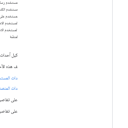
يقرأ المستخدم رسا
التعلُّم
بدء المستخدم الكتا
أفضل الممارسات
ينقر المستخدم على 
بطاقات البحث الذكية
ألغى المستخدم الاش
مسارات المحادثة
يعيد المستخدم الاش
حالات استخدام موظّفي الدعم وقواعد النشاط
أحداث المنصّة
التجاري
الإصدار
يتلقّى الوكيل أحداث ويب هوك من منصة RBM، ما يتيح لك تلقّي 
الوكلاء
يتم تصنيف هذه الأ
أجهزة الاختبار
روابط لصفحات معيّنة
أحداث المست
الدمج
أحداث المنصة
الردّ التلقائي على الويب
للحصول على تفاصيل ح
Dialogflow
للحصول على تفاصيل 
النشر
نظرة عامة