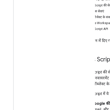
फ़ॉर्म
Apps Script की सेव
Gmail
ऐडवांस सेवाएं
Sheets
स्क्रिप्ट प्रोजेक्ट के स
स्लाइड
Google Workspac
फ़ाइल फ़ोल्डर
Apps Script API
अधिक
.
.
.
इस सेक्शन में दिए 
अन्य Google सेवाएँ
Google Analytics
Google Maps
Apps Script
Google Translate
Vertex AI
You
Tube
Apps Script की सेव
अधिक
.
.
.
Script एनवायरमेंट म
ग्लोबल ऑब्जेक्ट के 
यूटिलिटी सेवाएं
Apps Script में ये स
एपीआई और एएमपी; डेटाबेस कनेक्शन
डेटा उपयोगिता और ऑप्टिमाइज़ेशन
Google की 
एचटीएमएल और एएमपी कॉन्टेंट
Gmail, और 