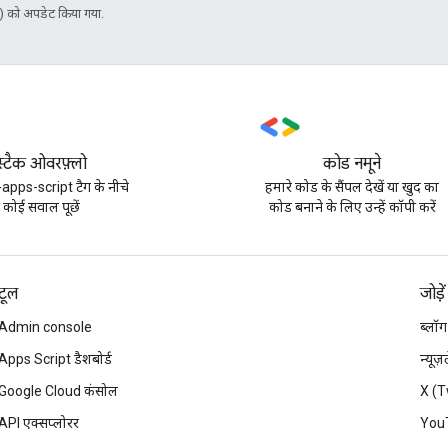
 को अपडेट किया गया.
स्टैक ओवरफ़्लो
कोड नमूने
apps-script टैग के नीचे
हमारे कोड के सैंपल देखें या खुद का
कोई सवाल पूछें
कोड बनाने के लिए उन्हें कॉपी करें
टूल
जोड़ें
Admin console
ब्लॉग
Apps Script डैशबोर्ड
न्यूज
Google Cloud कंसोल
X (T
API एक्सप्लोरर
You