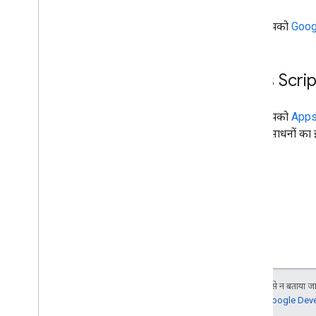
अगर आपको
Goog
Apps Scrip
अगर आपको
Apps
तो इन संसाधनों का इ
जब तक कुछ अलग से न बताया जाए
जानकारी के लिए,
Google Devel