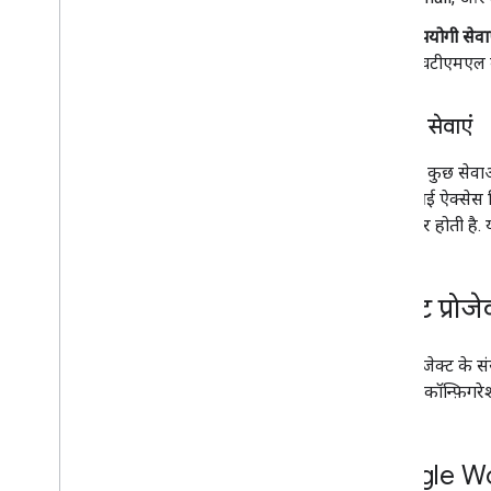
स्क्रिप्ट एक्ज़ीक्यूशन और जानकारी
उपयोगी सेवा
एचटीएमएल बन
स्क्रिप्ट प्रोजेक्ट के संसाधन
ऑटोमेशन ट्रिगर और इवेंट
मेनिफ़ेस्ट
ऐडवांस सेवाएं
कोटा और तय सीमा
Google, कुछ सेव
Google Workspace के ऐड-ऑन
के एपीआई ऐक्सेस क
सेवाएं
पतला रैपर होती है.
मेनिफ़ेस्ट
ऐड-ऑन एपीआई
स्क्रिप्ट प्र
Apps Script API
v1
स्क्रिप्ट प्रोजेक्ट 
क्लाइंट लाइब्रेरी
मेनिफ़ेस्ट कॉन्फ़िग
Google Wo