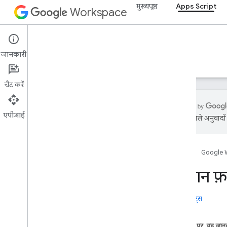
मुख्यपृष्ठ
Apps Script
Workspace
Apps Script
जानकारी
खास जानकारी
गाइड
रेफ़रंस
सैंपल
सहायता
चैट करें
एपीआई
एआई से मिले अनुवादों म
खास जानकारी
होम पेज
Google 
Google Workspace की सेवाएं
Admin Console
पहचान फ़
Calendar
चैट
रिलीज़ नोट्स
Docs
Drive
इस पेज पर, यह जानक