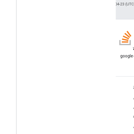
आखिरी बार 2026-04-23 (UTC)
ब्लॉग
Google Workspace डेवलपर ब्लॉग
google-
पढ़ें
डेवलपर के लिए Google Workspace
प्लैटफ़ॉर्म की खास जानकारी
डेवलपर के लिए प्रॉडक्ट
रिलीज़ टिप्पणियां
डेवलपर सहायता