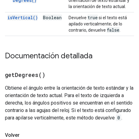
Degrees(
)
orientación de texto estándar y
la orientación de texto actual.
is
Vertical(
)
Boolean
true
Devuelve
si el texto está
apilado verticalmente; de lo
false
contrario, devuelve
.
Documentación detallada
get
Degrees(
)
Obtiene el ángulo entre la orientación de texto estándar y la
orientación de texto actual. Para el texto de izquierda a
derecha, los ángulos positivos se encuentran en el sentido
contrario a las agujas del reloj. Si el texto está configurado
para apilarse verticalmente, este método devuelve
0
.
Volver