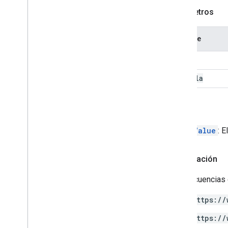
Parámetros
Ordenar las especificaciones
Spreadsheet
Tema de hoja de cálculo
Nombre
Text
Finder
name
Rotación de texto
Text
Style
formula
Text
Style
Builder
Color del tema
Volver
Enums
Autocompletar
PivotValue
: E
Tema de banda
Criterios booleanos
Autorización
Estilo de borde
Tipo de pegado pegado
Las secuencias 
Data
Source para Hojas conectadas
https://
Criterios de validación de datos
Tipo de regla de agrupación por
https://
fecha y hora