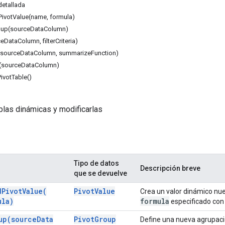
etallada
ivotValue(name, formula)
up(sourceDataColumn)
eDataColumn, filterCriteria)
(sourceDataColumn, summarizeFunction)
sourceDataColumn)
ivotTable()
blas dinámicas y modificarlas
Tipo de datos
Descripción breve
que se devuelve
d
Pivot
Value(
Pivot
Value
Crea un valor dinámico nuev
la)
formula
especificado con
up(
source
Data
Pivot
Group
Define una nueva agrupaci