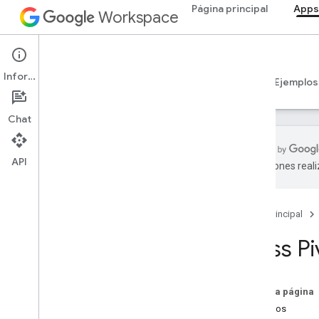
Página principal
Apps
Workspace
Apps Script
Información
Descripción general
Guías
Referencia
Ejemplos
Chat
API
traducciones real
Descripción general
Página principal
Servicios de Google Workspace
Consola del administrador
Class Pi
Calendar
Chat
Documentos
En esta página
Drive
Métodos