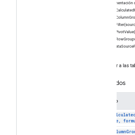
Formularios
Documentación d
Gmail
addCalculatedP
Hojas de cálculo
addColumnGro
Descripción general
addFilter(sourc
Spreadsheet
App
addPivotValue
addRowGroup(
Clases
asDataSourceP
Bandas
Condición booleana
Imagen celular
Acceder a las ta
Cell
Image
Builder
.
Color
Métodos
Color
Builder
Regla de formato condicional
Conditional
Format
Rule
Builder
.
Método
Container
Info
Data
Source para Hojas conectadas
add
Calculate
Validación de datos
name
,
formu
Data
Validation
Builder
add
Column
Gro
Regla de agrupación de fecha y hora