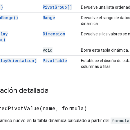
(
)
Pivot
Group[]
Devuelve una lista ordenada
a
Range(
)
Range
Devuelve el rango de datos 
dinámica.
play
Dimension
Devuelve si los valores se
n(
)
void
Borra esta tabla dinámica.
play
Orientation(
Pivot
Table
Establece el diseño de est
columnas o filas.
ción detallada
tedPivotValue(
name
,
formula)
námico nuevo en la tabla dinámica calculado a partir del
formula