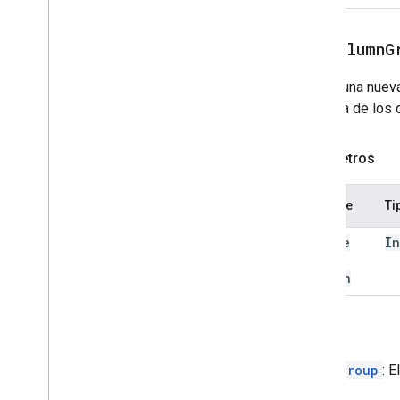
Tipo de metadatos del programador
Visibilidad de metadatos del
programador
addColumnG
Dimensión
Define una nuev
Dirección
columna de los d
Tipo de frecuencia
Posición del grupo de control
Tipo de interpolación
Parámetros
Función Pivot
Table
Summarize
Tipo de valor de visualización de
Nombre
Ti
Pivot
Tipo de protección
source
I
Intervalo de recálculo
Data
Fecha relativa
Column
Tipo de hoja
Sort
Order
Volver
Dirección de texto
Text
To
Columns
Delimiter
PivotGroup
: E
Tipo de color del tema