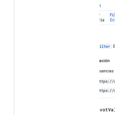
Data
Column
Contenido &HTML
Información sobre la ejecución de la
filter
Fi
secuencia de comandos
Criteria
Cr
Recursos del proyecto de
secuencia de comandos
Volver
Activadores y eventos de
automatización
PivotFilter
: 
Manifiesto
Cuotas y límites
Autorización
Complementos de Google
Las secuencias 
Workspace
Servicios
https://
Manifiesto
API de complementos
https://
API de Apps Script
v1
addPivotVa
Bibliotecas cliente