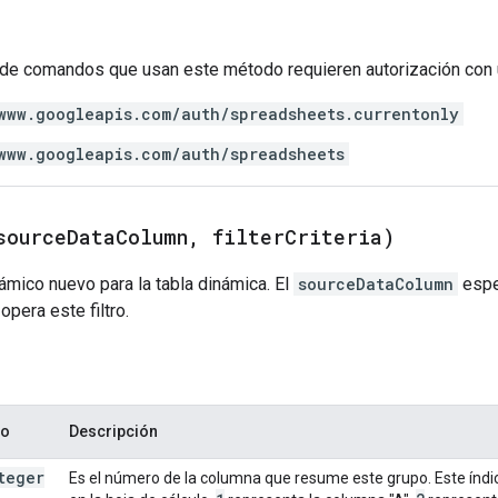
de comandos que usan este método requieren autorización con 
www.googleapis.com/auth/spreadsheets.currentonly
www.googleapis.com/auth/spreadsheets
source
Data
Column
,
filter
Criteria)
inámico nuevo para la tabla dinámica. El
sourceDataColumn
espe
opera este filtro.
po
Descripción
teger
Es el número de la columna que resume este grupo. Este índi