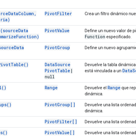
urce
Data
Column
,
Pivot
Filter
Crea un filtro dinámico nue
eria)
e(
source
Data
Pivot
Value
Define un nuevo valor de pi
marize
Function)
Function
especificado.
source
Data
Pivot
Group
Define un nuevo agrupamien
Pivot
Table(
)
Data
Source
Devuelve la tabla dinámica
Pivot
Table
|
Data
S
está vinculada a un
null
l(
)
Range
Range
Devuelve el
que repr
dinámica.
ups(
)
Pivot
Group[]
Devuelve una lista ordenad
dinámica.
Pivot
Filter[]
Devuelve una lista ordenada
es(
)
Pivot
Value[]
Devuelve una lista ordenada