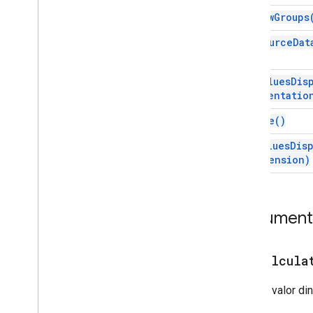
Filtrar
Criterios
Builder
get
Row
Groups
Condición de gradiente
get
Source
Dat
Group
Rango con nombre
Imagen de superposición
get
Values
Dis
Protección de la página
Orientatio
Pivot
Pivot
remove(
)
Grupo dinámico
Límite de grupo dinámico
set
Values
Dis
dimension)
Tabla dinámica
Valor de Pivot
Protección
Rango
Documenta
Lista de rangos
Valor de texto enriquecido
addCalcula
Rich
Text
Value
Builder
Selección
Crea un valor di
Hoja
Control de filtro