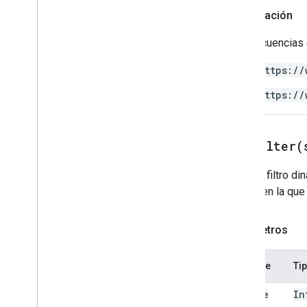
Value
Type
Autorización
Estrategia Wrap
Las secuencias 
Servicios avanzados
API de Sheets
https://
Presentaciones
Lugar de trabajo
https://
Más
.
.
.
Otros servicios de Google
addFilter(
Google Analytics
Crea un filtro d
Google Maps
fuente en la que 
Google Translate
Vertex AI
You
Tube
Parámetros
Más
.
.
.
Nombre
Ti
Servicios de servicios públicos
Conexiones de base de datos de API
source
In
Usabilidad y optimización de datos