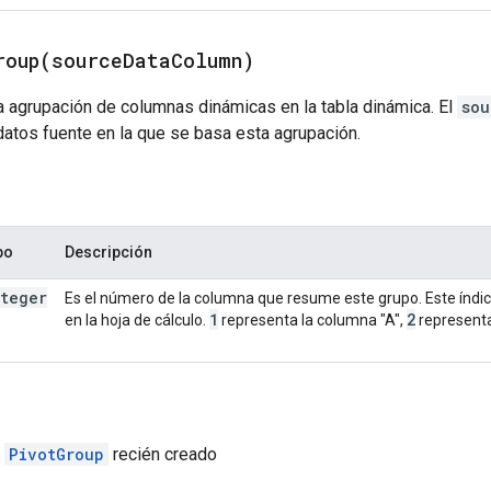
roup(
source
Data
Column)
a agrupación de columnas dinámicas en la tabla dinámica. El
sou
atos fuente en la que se basa esta agrupación.
po
Descripción
nteger
Es el número de la columna que resume este grupo. Este índi
1
2
en la hoja de cálculo.
representa la columna "A",
representa
l
PivotGroup
recién creado