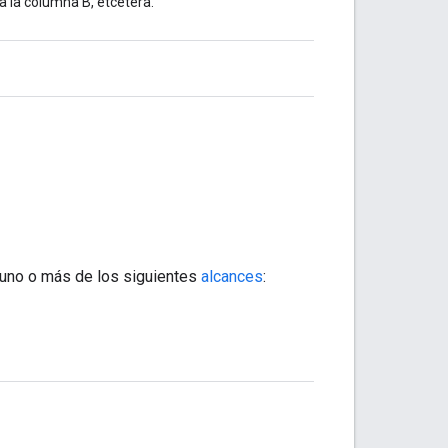
 la columna B, etcétera.
uno o más de los siguientes
alcances
: