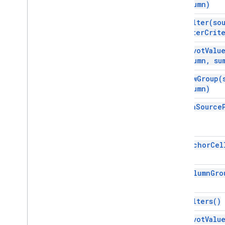
Column)
Metadatos del programador
add
Filter(
so
Buscador de metadatos del
programador
filter
Crit
Ubicación de metadatos del
add
Pivot
Valu
programador
Column
,
sum
Dibujos
Creador de gráficos incorporado
add
Row
Group(
Gráfico de barras incorporado
Column)
Gráfico incorporado
as
Data
Source
Incorporado
Chart
Chart
Column
Column
Chart
Builder
Incorporado
Combo
Chart
Builder
get
Anchor
Cel
Incorporado
Histogram
Chart
Builder
Incorporadolineline
Builder
Pie
Pie
Chart
Builder
get
Column
Gro
Incorporado
Scatter
Chart
Builder
Tabla
Tablesincorporada
get
Filters(
)
Filtrar
get
Pivot
Valu
Criterios de filtro