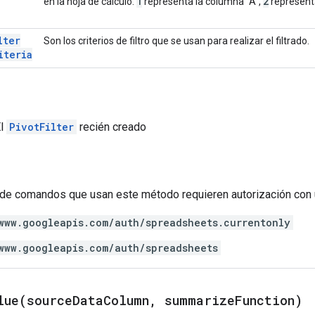
1
2
en la hoja de cálculo.
representa la columna "A",
representa
lter
Son los criterios de filtro que se usan para realizar el filtrado.
iteria
El
PivotFilter
recién creado
de comandos que usan este método requieren autorización con 
www.googleapis.com/auth/spreadsheets.currentonly
www.googleapis.com/auth/spreadsheets
lue(
source
Data
Column
,
summarize
Function)