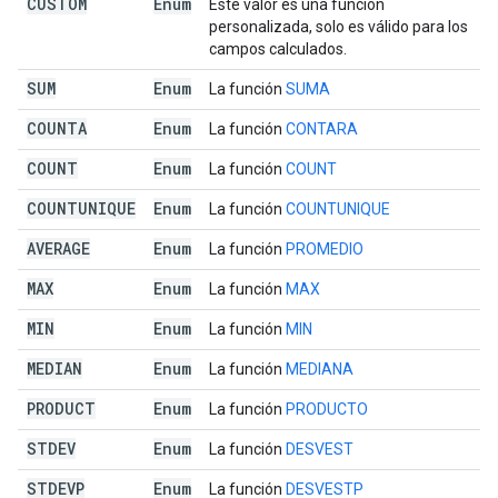
CUSTOM
Enum
Este valor es una función
personalizada, solo es válido para los
campos calculados.
SUM
Enum
La función
SUMA
COUNTA
Enum
La función
CONTARA
COUNT
Enum
La función
COUNT
COUNTUNIQUE
Enum
La función
COUNTUNIQUE
AVERAGE
Enum
La función
PROMEDIO
MAX
Enum
La función
MAX
MIN
Enum
La función
MIN
MEDIAN
Enum
La función
MEDIANA
PRODUCT
Enum
La función
PRODUCTO
STDEV
Enum
La función
DESVEST
STDEVP
Enum
La función
DESVESTP