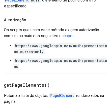
PageElement
|null
: o elemento de página com o ID
especificado.
Autorização
Os scripts que usam esse método exigem autorização
com um ou mais dos seguintes
escopos
:
https://www.googleapis.com/auth/presentatio
ns.currentonly
https://www.googleapis.com/auth/presentatio
ns
get
Page
Elements(
)
Retorna a lista de objetos
PageElement
renderizados na
página.