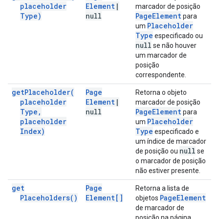
placeholder
Element
|
marcador de posição
Type)
null
Page
Element
para
Placeholder
um
Type
especificado ou
null
se não houver
um marcador de
posição
correspondente.
get
Placeholder(
Page
Retorna o objeto
placeholder
Element
|
marcador de posição
Type
,
null
Page
Element
para
placeholder
Placeholder
um
Index)
Type
especificado e
um índice de marcador
null
de posição ou
se
o marcador de posição
não estiver presente.
get
Page
Retorna a lista de
Placeholders(
)
Element[]
Page
Element
objetos
de marcador de
posição na página.