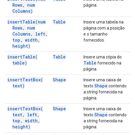
Rows
,
num
página.
Columns)
insert
Table(
num
Table
Insere uma tabela na
Rows
,
num
página com a posição
Columns
,
left
,
e o tamanho
top
,
width
,
fornecidos.
height)
insert
Table(
Table
Insere uma cópia do
table)
Table
fornecido na
página.
insert
Text
Box(
Shape
Insere uma caixa de
text)
Shape
texto
contendo
a string fornecida na
página.
insert
Text
Box(
Shape
Insere uma caixa de
text
,
left
,
Shape
texto
contendo
top
,
width
,
a string fornecida na
height)
página.