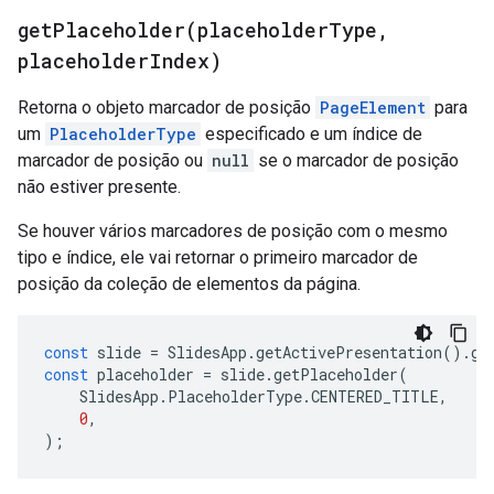
getPlaceholder(
placeholder
Type
,
placeholder
Index)
Retorna o objeto marcador de posição
PageElement
para
um
PlaceholderType
especificado e um índice de
marcador de posição ou
null
se o marcador de posição
não estiver presente.
Se houver vários marcadores de posição com o mesmo
tipo e índice, ele vai retornar o primeiro marcador de
posição da coleção de elementos da página.
const
slide
=
SlidesApp
.
getActivePresentation
().
ge
const
placeholder
=
slide
.
getPlaceholder
(
SlidesApp
.
PlaceholderType
.
CENTERED_TITLE
,
0
,
);