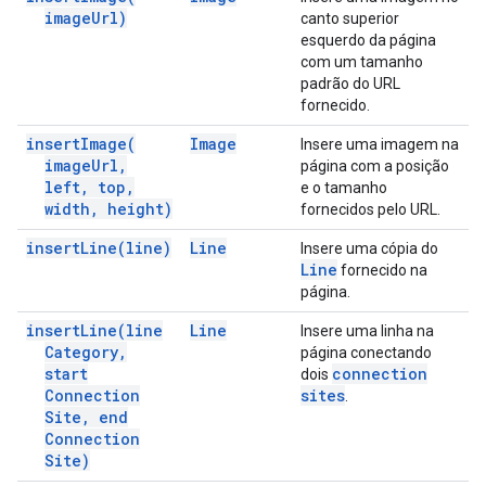
image
Url)
canto superior
esquerdo da página
com um tamanho
padrão do URL
fornecido.
insert
Image(
Image
Insere uma imagem na
image
Url
,
página com a posição
left
,
top
,
e o tamanho
width
,
height)
fornecidos pelo URL.
insert
Line(
line)
Line
Insere uma cópia do
Line
fornecido na
página.
insert
Line(
line
Line
Insere uma linha na
Category
,
página conectando
start
connection
dois
Connection
sites
.
Site
,
end
Connection
Site)