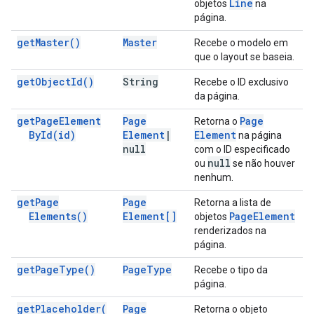
Line
objetos
na
página.
get
Master(
)
Master
Recebe o modelo em
que o layout se baseia.
get
Object
Id(
)
String
Recebe o ID exclusivo
da página.
get
Page
Element
Page
Page
Retorna o
By
Id(
id)
Element
|
Element
na página
null
com o ID especificado
null
ou
se não houver
nenhum.
get
Page
Page
Retorna a lista de
Elements(
)
Element[]
Page
Element
objetos
renderizados na
página.
get
Page
Type(
)
Page
Type
Recebe o tipo da
página.
get
Placeholder(
Page
Retorna o objeto