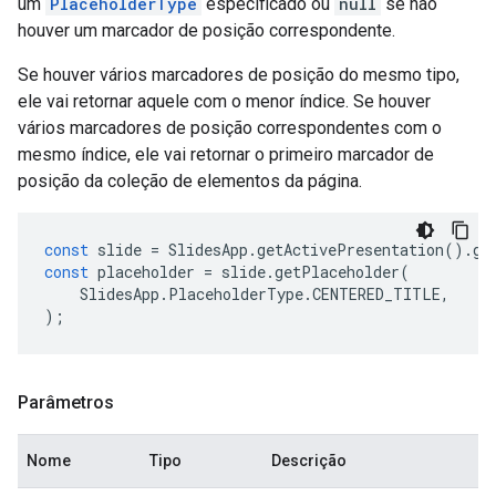
um
PlaceholderType
especificado ou
null
se não
houver um marcador de posição correspondente.
Se houver vários marcadores de posição do mesmo tipo,
ele vai retornar aquele com o menor índice. Se houver
vários marcadores de posição correspondentes com o
mesmo índice, ele vai retornar o primeiro marcador de
posição da coleção de elementos da página.
const
slide
=
SlidesApp
.
getActivePresentation
().
ge
const
placeholder
=
slide
.
getPlaceholder
(
SlidesApp
.
PlaceholderType
.
CENTERED_TITLE
,
);
Parâmetros
Nome
Tipo
Descrição