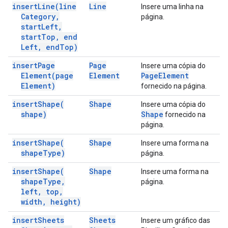
insert
Line(
line
Line
Insere uma linha na
Category
,
página.
start
Left
,
start
Top
,
end
Left
,
end
Top)
insert
Page
Page
Insere uma cópia do
Element(
page
Element
Page
Element
Element)
fornecido na página.
insert
Shape(
Shape
Insere uma cópia do
shape)
Shape
fornecido na
página.
insert
Shape(
Shape
Insere uma forma na
shape
Type)
página.
insert
Shape(
Shape
Insere uma forma na
shape
Type
,
página.
left
,
top
,
width
,
height)
insert
Sheets
Sheets
Insere um gráfico das