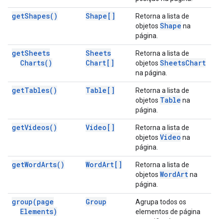
get
Shapes(
)
Shape[]
Retorna a lista de
Shape
objetos
na
página.
get
Sheets
Sheets
Retorna a lista de
Charts(
)
Chart[]
Sheets
Chart
objetos
na página.
get
Tables(
)
Table[]
Retorna a lista de
Table
objetos
na
página.
get
Videos(
)
Video[]
Retorna a lista de
Video
objetos
na
página.
get
Word
Arts(
)
Word
Art[]
Retorna a lista de
Word
Art
objetos
na
página.
group(
page
Group
Agrupa todos os
Elements)
elementos de página