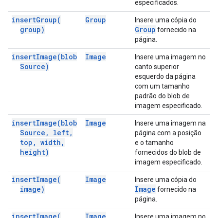
especificados.
insert
Group(
Group
Insere uma cópia do
group)
Group
fornecido na
página.
insert
Image(
blob
Image
Insere uma imagem no
Source)
canto superior
esquerdo da página
com um tamanho
padrão do blob de
imagem especificado.
insert
Image(
blob
Image
Insere uma imagem na
Source
,
left
,
página com a posição
top
,
width
,
e o tamanho
height)
fornecidos do blob de
imagem especificado.
insert
Image(
Image
Insere uma cópia do
image)
Image
fornecido na
página.
insert
Image(
Image
Insere uma imagem no