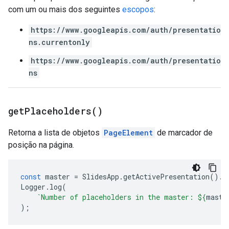
com um ou mais dos seguintes
escopos
:
https://www.googleapis.com/auth/presentatio
ns.currentonly
https://www.googleapis.com/auth/presentatio
ns
get
Placeholders(
)
Retorna a lista de objetos
PageElement
de marcador de
posição na página.
const
master
=
SlidesApp
.
getActivePresentation
().
g
Logger
.
log
(
`Number of placeholders in the master: 
${
maste
);