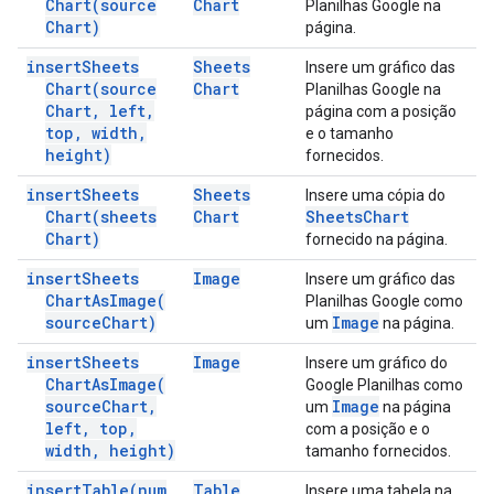
Chart(
source
Chart
Planilhas Google na
Chart)
página.
insert
Sheets
Sheets
Insere um gráfico das
Chart(
source
Chart
Planilhas Google na
Chart
,
left
,
página com a posição
top
,
width
,
e o tamanho
height)
fornecidos.
insert
Sheets
Sheets
Insere uma cópia do
Chart(
sheets
Chart
Sheets
Chart
Chart)
fornecido na página.
insert
Sheets
Image
Insere um gráfico das
Chart
As
Image(
Planilhas Google como
source
Chart)
Image
um
na página.
insert
Sheets
Image
Insere um gráfico do
Chart
As
Image(
Google Planilhas como
source
Chart
,
Image
um
na página
left
,
top
,
com a posição e o
width
,
height)
tamanho fornecidos.
insert
Table(
num
Table
Insere uma tabela na