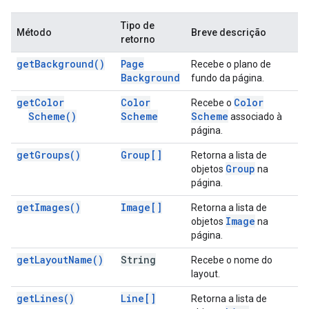
Tipo de
Método
Breve descrição
retorno
get
Background(
)
Page
Recebe o plano de
Background
fundo da página.
get
Color
Color
Color
Recebe o
Scheme(
)
Scheme
Scheme
associado à
página.
get
Groups(
)
Group[]
Retorna a lista de
Group
objetos
na
página.
get
Images(
)
Image[]
Retorna a lista de
Image
objetos
na
página.
get
Layout
Name(
)
String
Recebe o nome do
layout.
get
Lines(
)
Line[]
Retorna a lista de