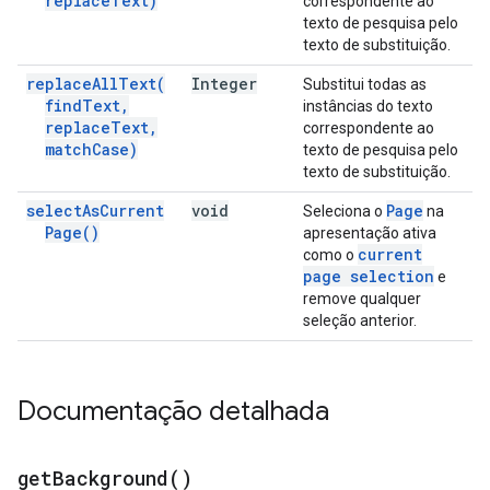
replace
Text)
correspondente ao
texto de pesquisa pelo
texto de substituição.
replace
All
Text(
Integer
Substitui todas as
find
Text
,
instâncias do texto
replace
Text
,
correspondente ao
match
Case)
texto de pesquisa pelo
texto de substituição.
select
As
Current
void
Page
Seleciona o
na
Page(
)
apresentação ativa
current
como o
page selection
e
remove qualquer
seleção anterior.
Documentação detalhada
get
Background(
)