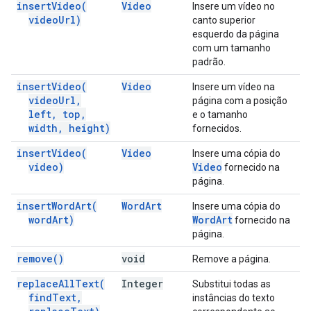
insert
Video(
Video
Insere um vídeo no
video
Url)
canto superior
esquerdo da página
com um tamanho
padrão.
insert
Video(
Video
Insere um vídeo na
video
Url
,
página com a posição
left
,
top
,
e o tamanho
width
,
height)
fornecidos.
insert
Video(
Video
Insere uma cópia do
video)
Video
fornecido na
página.
insert
Word
Art(
Word
Art
Insere uma cópia do
word
Art)
Word
Art
fornecido na
página.
remove(
)
void
Remove a página.
replace
All
Text(
Integer
Substitui todas as
find
Text
,
instâncias do texto