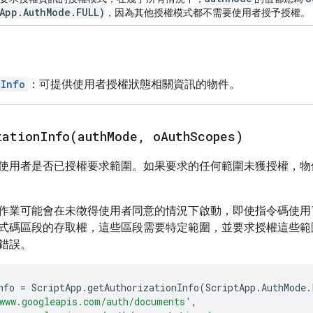
App
.
Auth
Mode
.
FULL)
，因為其他授權模式都不需要使用者授予授權。
nInfo
：可提供使用者授權狀態相關資訊的物件。
zationInfo(
auth
Mode
,
o
Auth
Scopes)
使用者是否已授權要求範圍。如果要求的任何範圍未獲授權，物
作業可能會在未徵得使用者同意的情況下啟動，即使指令碼使用
式碼區段的存取權，這些區段需要特定範圍，並要求授權這些範
錯誤。
nfo
=
ScriptApp
.
getAuthorizationInfo
(
ScriptApp
.
AuthMode
.
www.googleapis.com/auth/documents'
,