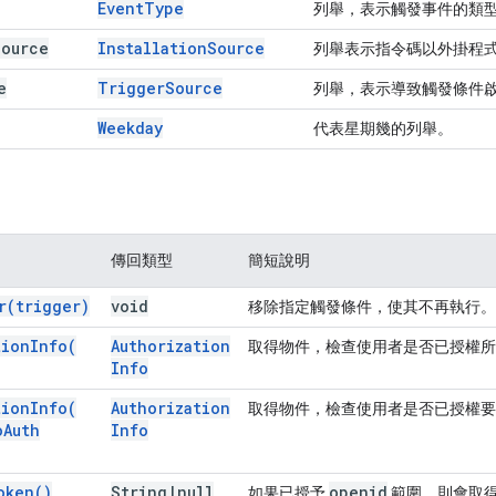
Event
Type
列舉，表示觸發事件的類
Source
Installation
Source
列舉表示指令碼以外掛程
e
Trigger
Source
列舉，表示導致觸發條件
Weekday
代表星期幾的列舉。
傳回類型
簡短說明
r(
trigger)
void
移除指定觸發條件，使其不再執行。
tion
Info(
Authorization
取得物件，檢查使用者是否已授權所
Info
tion
Info(
Authorization
取得物件，檢查使用者是否已授權要
o
Auth
Info
oken(
)
String
|
null
openid
如果已授予
範圍，則會取