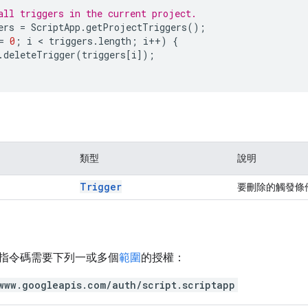
all triggers in the current project.
ers
=
ScriptApp
.
getProjectTriggers
();
=
0
;
i
 < 
triggers
.
length
;
i
++
)
{
.
deleteTrigger
(
triggers
[
i
]);
類型
說明
Trigger
要刪除的觸發條
指令碼需要下列一或多個
範圍
的授權：
www.googleapis.com/auth/script.scriptapp