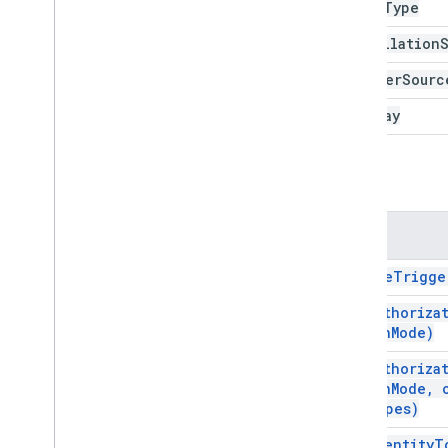
Event
Type
指令碼執行與資訊
基礎
Installation
快取
Trigger
Sourc
鎖定
屬性
Week
Day
指令碼
總覽
方法
指令碼應用程式
類別
方法
授權資訊
日曆觸發條件建構工具
delete
Trigge
時鐘觸發條件建構工具
文件觸發條件建構工具
get
Authoriza
auth
Mode)
表單觸發條件建構工具
服務
get
Authoriza
試算表觸發條件建構工具
auth
Mode
,
狀態權杖建構工具
Scopes)
觸發條件
get
Identity
T