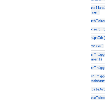
Trigger
Builder
get
Installat
列舉
Source(
)
Auth
Mode
get
OAuth
Toke
授權狀態
Event
Type
get
Project
Tr
安裝來源
get
Script
Id(
觸發來源
get
Service(
)
指令碼專案資源
get
User
Trigg
自動化觸發條件和事件
document)
資訊清單
配額與限制
get
User
Trigg
get
User
Trigg
Google Workspace 外掛程式
spreadshee
服務
資訊清單
invalidate
Au
外掛程式 API
new
State
Toke