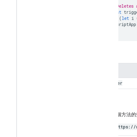
// Deletes 
const
trigg
for
(
let
i
ScriptApp
}
參數
名稱
trigger
授權
使用這個方法的
https://