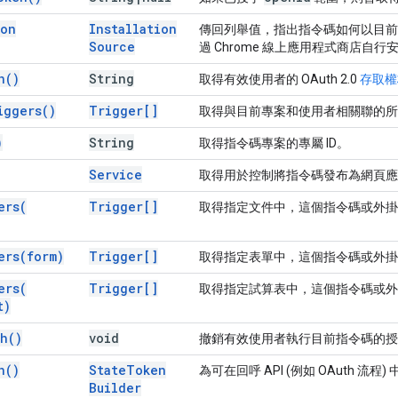
ion
Installation
傳回列舉值，指出指令碼如何以目前
Source
過 Chrome 線上應用程式商店自
n(
)
String
取得有效使用者的 OAuth 2.0
存取權
iggers(
)
Trigger[]
取得與目前專案和使用者相關聯的所
)
String
取得指令碼專案的專屬 ID。
Service
取得用於控制將指令碼發布為網頁應
ers(
Trigger[]
取得指定文件中，這個指令碼或外掛
ers(
form)
Trigger[]
取得指定表單中，這個指令碼或外掛
ers(
Trigger[]
取得指定試算表中，這個指令碼或外
t)
th(
)
void
撤銷有效使用者執行目前指令碼的授
n(
)
State
Token
為可在回呼 API (例如 OAuth 
Builder