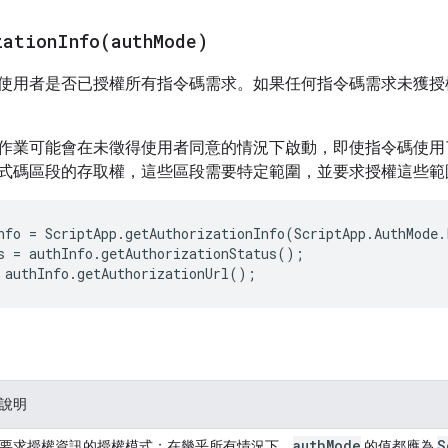
zationInfo(
auth
Mode)
使用者是否已授權所有指令碼需求。如果任何指令碼需求未獲授
作業可能會在未徵得使用者同意的情況下啟動，即使指令碼使用
式碼區段的存取權，這些區段需要特定範圍，並要求授權這些範
nfo
=
ScriptApp
.
getAuthorizationInfo
(
ScriptApp
.
AuthMode
.
s
=
authInfo
.
getAuthorizationStatus
();
authInfo
.
getAuthorizationUrl
();
說明
auth
Mode
S
要求授權資訊的授權模式；在幾乎所有情況下，
的值都應為