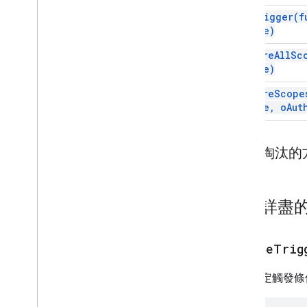
Apps Script API
new
Trigger(
f
第 1 版
Name)
用戶端程式庫
require
All
Sc
Mode)
require
Scope
Mode
,
o
Aut
已淘汰的
內容詳盡
deleteTrig
移除指定觸發條