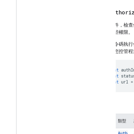
getAuthori
取得物件，檢查
授予這些權限。
部分指令碼執行
訊可讓您控管程
const
authI
const
statu
const
url
=
參數
名稱
類型
auth
Auth