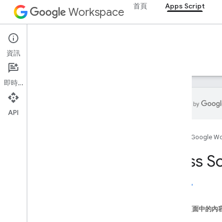
首頁
Apps Script
Workspace
Apps Script
資訊
總覽
指南
參考資料
範例
支援
即時通訊
API
總覽
首頁
Google W
Google Workspace 服務
Class Sc
管理控制台
Calendar
版本資訊
即時通訊
文件
這個頁面中的內
Drive
屬性