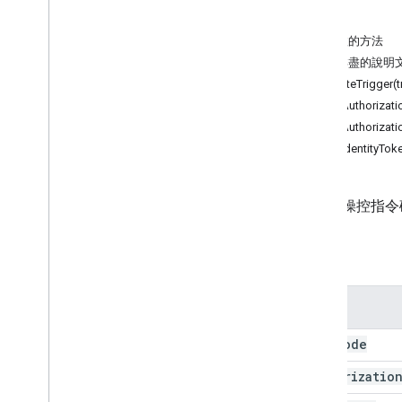
Forms
方法
Gmail
已淘汰的方法
試算表
內容詳盡的說明
簡報
deleteTrigger(t
工作區
getAuthorizat
更多…
getAuthorizat
getIdentityTok
其他 Google 服務
Google Analytics
Google Maps
存取及操控指令
Google Translate
Vertex AI
屬性
You
Tube
更多…
屬性
公用事業服務
Auth
Mode
API 與資料庫連線
資料可用性及最佳化
Authorizatio
HTML 內容