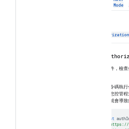
Mode
Mode
回攻員
Authorizatio
getAuthori
取得物件，檢查
限。
部分指令碼執行
訊可讓您控管程
需要
，就會導致
const
authI
'https://