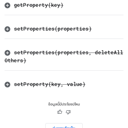
getProperty(
key)
setProperties(
properties)
setProperties(
properties
,
delete
All
Others)
setProperty(
key
,
value)
ข้อมูลนี้มีประโยชน์ไหม