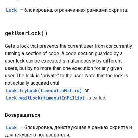
Lock
— блокировка, ограниченная рамками скрипта.
get
User
Lock(
)
Gets a lock that prevents the current user from concurrently
running a section of code. A code section guarded by a
user lock can be executed simultaneously by different
users, but by no more than one execution for any given
user. The lock is "private" to the user. Note that the lock is
not actually acquired until
Lock.tryLock(timeoutInMillis)
or
Lock.waitLock(timeoutInMillis)
is called.
Возвращаться
Lock
— блокировка, действующая в рамках скрипта и
для текущего пользователя.