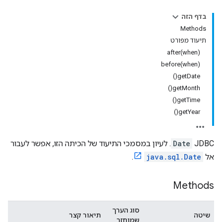
בדף הזה
Methods
תיעוד מפורט
after(when)
before(when)
getDate()
getMonth()
getTime()
getYear()
‫JDBC
Date
. לעיון במסמכי התיעוד של הכיתה הזו, אפשר לעבור
אל
java.sql.Date
.
Methods
סוג הערך
שיטה
תיאור קצר
שמוחזר