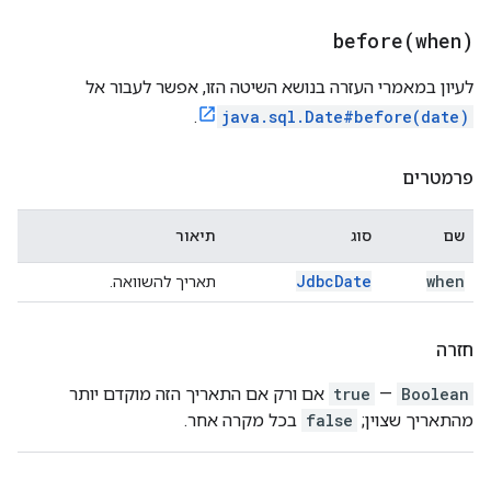
before(
when)
לעיון במאמרי העזרה בנושא השיטה הזו, אפשר לעבור אל
.
java.sql.Date#before(date)
פרמטרים
שם
סוג
תיאור
Jdbc
Date
when
תאריך להשוואה.
חזרה
Boolean
—
true
אם ורק אם התאריך הזה מוקדם יותר
מהתאריך שצוין;
false
בכל מקרה אחר.