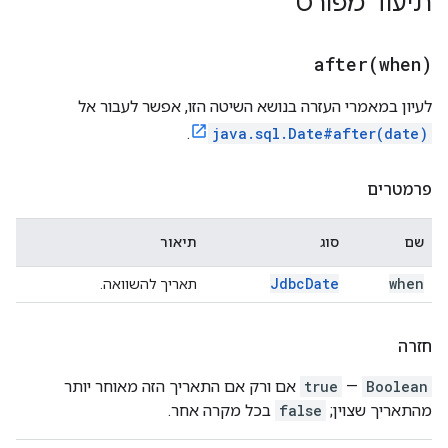
תיעוד מפורט
after(
when)
לעיון במאמרי העזרה בנושא השיטה הזו, אפשר לעבור אל
.
java.sql.Date#after(date)
פרמטרים
שם
סוג
תיאור
Jdbc
Date
when
תאריך להשוואה.
חזרה
Boolean
—
true
אם ורק אם התאריך הזה מאוחר יותר
מהתאריך שצוין;
false
בכל מקרה אחר.