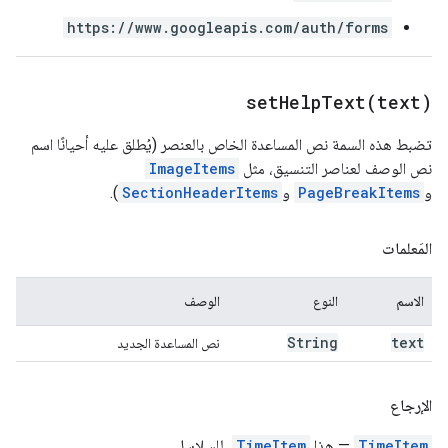
https://www.googleapis.com/auth/forms
setHelpText(
text)
تضبط هذه السمة نص المساعدة الخاص بالعنصر (يُطلق عليه أحيانًا اسم
نص الوصف لعناصر التنسيق، مثل
ImageItems
و
PageBreakItems
و
SectionHeaderItems
).
المَعلمات
الاسم
النوع
الوصف
String
text
نص المساعدة الجديد
الإرجاع
TimeItem
— هذا
TimeItem
، للسلاسل