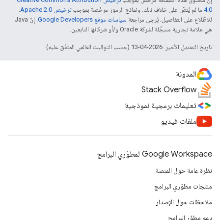
4.0‏
ما لم يُنصّ على خلاف ذلك، ونماذج الرموز مرخّصة بموجب
ترخيص Apache 2.0‏
.
للاطّلاع على التفاصيل، يُرجى مراجعة
سياسات موقع Google Developers‏
. إنّ Java
هي علامة تجارية مسجَّلة لشركة Oracle و/أو شركائها التابعين.
تاريخ التعديل الأخير: 2026-04-13 (حسب التوقيت العالمي المتفَّق عليه)
المدونة
Stack Overflow
تعليمات برمجية نموذجية
ملفات فيديو
Google Workspace لمطوّري البرامج
نظرة عامة حول المنصة
منتجات مطوّري البرامج
ملاحظات حول الإصدار
دعم مطوّر البرامج