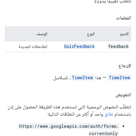
تتطلّب تقييمًا يدويًا).
المَعلمات
الاسم
النوع
الوصف
Quiz
Feedback
feedback
الملاحظات الجديدة
الإرجاع
TimeItem
— هذا
TimeItem
، للسلاسل
التفويض
تتطلّب النصوص البرمجية التي تستخدم هذه الطريقة الحصول على إذن
باستخدام
نطاق
واحد أو أكثر من النطاقات التالية:
https://www.googleapis.com/auth/forms.
currentonly