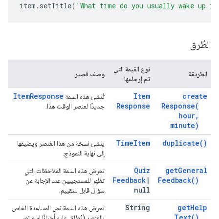
item
.
setTitle
(
'What time do you usually wake up in
الطُرق
نوع القيمة التي
الطريقة
وصف قصير
تم إرجاعها
Item
Response
Item
create
تُنشئ هذه السمة
Response
Response(
جديدًا لعنصر الوقت هذا.
hour
,
minute)
Time
Item
duplicate(
)
ينشئ نسخة من هذا العنصر ويضيفها
إلى نهاية النموذج.
Quiz
get
General
تعرض هذه السمة الملاحظات التي
Feedback
|
Feedback(
)
تظهر للمستجيبين عند الإجابة عن
null
سؤال قابل للتقييم.
String
get
Help
تعرض هذه السمة نص المساعدة الخاص
Text(
)
بالعنصر (يُطلق عليه أحيانًا اسم نص