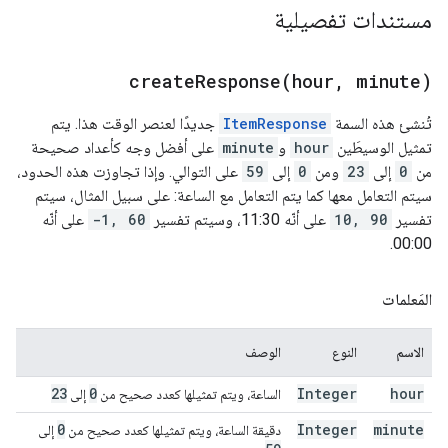
مستندات تفصيلية
createResponse(
hour
,
minute)
تُنشئ هذه السمة
ItemResponse
جديدًا لعنصر الوقت هذا. يتم
تمثيل الوسيطَين
hour
و
minute
على أفضل وجه كأعداد صحيحة
من
0
إلى
23
ومن
0
إلى
59
على التوالي. وإذا تجاوزت هذه الحدود،
سيتم التعامل معها كما يتم التعامل مع الساعة: على سبيل المثال، سيتم
تفسير
10, 90
على أنّه 11:30، وسيتم تفسير
-1, 60
على أنّه
00:00.
المَعلمات
الاسم
النوع
الوصف
23
0
Integer
hour
الساعة، ويتم تمثيلها كعدد صحيح من
إلى
0
Integer
minute
دقيقة الساعة، ويتم تمثيلها كعدد صحيح من
إلى