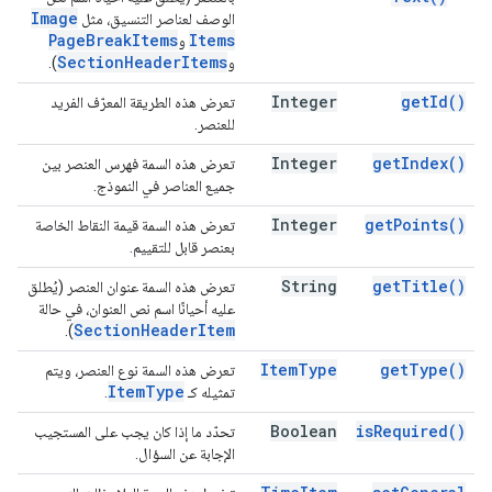
Image
الوصف لعناصر التنسيق، مثل
Page
Break
Items
Items
و
Section
Header
Items
و
).
Integer
get
Id(
)
تعرض هذه الطريقة المعرّف الفريد
للعنصر.
Integer
get
Index(
)
تعرض هذه السمة فهرس العنصر بين
جميع العناصر في النموذج.
Integer
get
Points(
)
تعرض هذه السمة قيمة النقاط الخاصة
بعنصر قابل للتقييم.
String
get
Title(
)
تعرض هذه السمة عنوان العنصر (يُطلق
عليه أحيانًا اسم نص العنوان، في حالة
Section
Header
Item
).
Item
Type
get
Type(
)
تعرض هذه السمة نوع العنصر، ويتم
Item
Type
تمثيله كـ
.
Boolean
is
Required(
)
تحدّد ما إذا كان يجب على المستجيب
الإجابة عن السؤال.