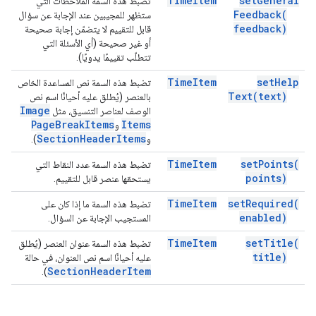
Time
Item
set
General
تضبط هذه السمة الملاحظات التي
Feedback(
ستظهر للمجيبين عند الإجابة عن سؤال
feedback)
قابل للتقييم لا يتضمّن إجابة صحيحة
أو غير صحيحة (أي الأسئلة التي
تتطلّب تقييمًا يدويًا).
Time
Item
set
Help
تضبط هذه السمة نص المساعدة الخاص
Text(
text)
بالعنصر (يُطلق عليه أحيانًا اسم نص
Image
الوصف لعناصر التنسيق، مثل
Page
Break
Items
Items
و
Section
Header
Items
و
).
Time
Item
set
Points(
تضبط هذه السمة عدد النقاط التي
points)
يستحقها عنصر قابل للتقييم.
Time
Item
set
Required(
تضبط هذه السمة ما إذا كان على
enabled)
المستجيب الإجابة عن السؤال.
Time
Item
set
Title(
تضبط هذه السمة عنوان العنصر (يُطلق
title)
عليه أحيانًا اسم نص العنوان، في حالة
Section
Header
Item
).