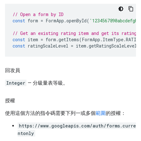
// Open a form by ID
const
form
=
FormApp
.
openById
(
'1234567890abcdefghi
// Get an existing rating item and get its rating 
const
item
=
form
.
getItems
(
FormApp
.
ItemType
.
RATIN
const
ratingScaleLevel
=
item
.
getRatingScaleLevel
(
回攻員
Integer
— 分級量表等級。
授權
使用這個方法的指令碼需要下列一或多個
範圍
的授權：
https://www.googleapis.com/auth/forms.curre
ntonly