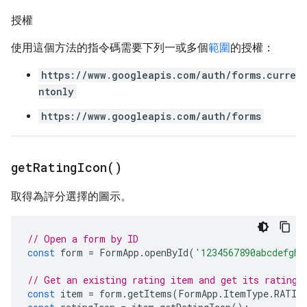
授權
使用這個方法的指令碼需要下列一或多個
範圍
的授權：
https://www.googleapis.com/auth/forms.curre
ntonly
https://www.googleapis.com/auth/forms
get
Rating
Icon(
)
取得為評分選擇的圖示。
// Open a form by ID
const
form
=
FormApp
.
openById
(
'1234567890abcdefghi
// Get an existing rating item and get its rating 
const
item
=
form
.
getItems
(
FormApp
.
ItemType
.
RATIN