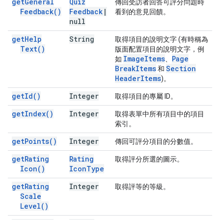
get
General
Quiz
傳回受訪者回答可評分問題時
Feedback(
)
Feedback
|
看到的意見回饋。
null
get
Help
String
取得項目的說明文字 (有時稱為
Text(
)
版面配置項目的說明文字，例
Image
Items
Page
如
、
Break
Items
Section
和
Header
Items
)。
get
Id(
)
Integer
取得項目的專屬 ID。
get
Index(
)
Integer
取得表單中所有項目中的項目
索引。
get
Points(
)
Integer
傳回可評分項目的分數值。
get
Rating
Rating
取得評分所選的圖示。
Icon(
)
Icon
Type
get
Rating
Integer
取得評等的等級。
Scale
Level(
)