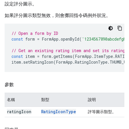
設定評分圖示。
如果評分圖示類型無效，則會擲回指令碼例外狀況。
// Open a form by ID
const
form
=
FormApp
.
openById
(
'1234567890abcdefghi
// Get an existing rating item and set its rating 
const
item
=
form
.
getItems
(
FormApp
.
ItemType
.
RATIN
item
.
setRatingIcon
(
FormApp
.
RatingIconType
.
THUMB_UP
參數
名稱
類型
說明
rating
Icon
Rating
Icon
Type
評等圖示類型。