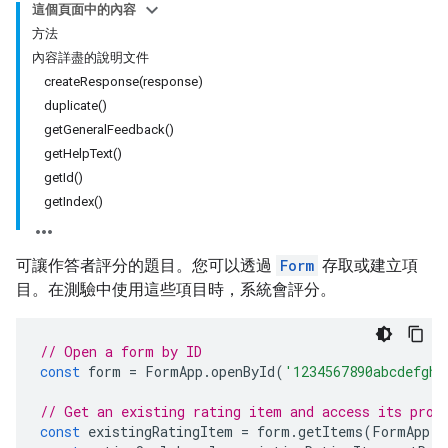
這個頁面中的內容
方法
內容詳盡的說明文件
createResponse(response)
duplicate()
getGeneralFeedback()
getHelpText()
getId()
getIndex()
可讓作答者評分的題目。您可以透過
Form
存取或建立項
目。在測驗中使用這些項目時，系統會評分。
// Open a form by ID
const
form
=
FormApp
.
openById
(
'1234567890abcdefghi
// Get an existing rating item and access its prop
const
existingRatingItem
=
form
.
getItems
(
FormApp
.
I