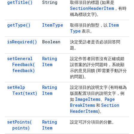
get
Title(
)
String
取得項目的標題 (如果是
Section
Header
Item
，有時
稱為標頭文字)。
get
Type(
)
Item
Type
Item
取得項目的類型，以
Type
表示。
is
Required(
)
Boolean
決定受訪者是否必須回答問
題。
set
General
Rating
設定作答者回答沒有正確或錯
Feedback(
Item
誤答案的評分問題時，系統顯
feedback)
示的意見回饋 (即需要手動評分
的問題)。
set
Help
Rating
設定項目的說明文字 (有時稱為
Text(
text)
Item
版面配置項目的說明文字，例
Image
Items
Page
如
、
Break
Items
Section
和
Header
Items
)。
set
Points(
Rating
設定可評分項目的分數。
points)
Item