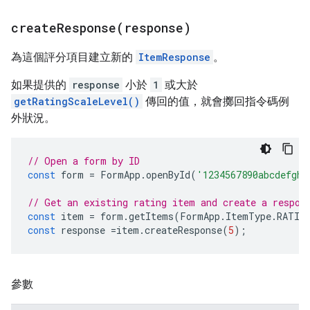
createResponse(
response)
為這個評分項目建立新的
ItemResponse
。
如果提供的
response
小於
1
或大於
getRatingScaleLevel()
傳回的值，就會擲回指令碼例
外狀況。
// Open a form by ID
const
form
=
FormApp
.
openById
(
'1234567890abcdefghi
// Get an existing rating item and create a respon
const
item
=
form
.
getItems
(
FormApp
.
ItemType
.
RATIN
const
response
=
item
.
createResponse
(
5
);
參數