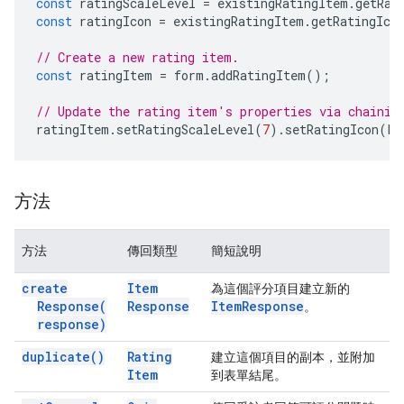
const
ratingScaleLevel
=
existingRatingItem
.
getRat
const
ratingIcon
=
existingRatingItem
.
getRatingIco
// Create a new rating item.
const
ratingItem
=
form
.
addRatingItem
();
// Update the rating item's properties via chainin
ratingItem
.
setRatingScaleLevel
(
7
).
setRatingIcon
(
Fo
方法
方法
傳回類型
簡短說明
create
Item
為這個評分項目建立新的
Response(
Response
Item
Response
。
response)
duplicate(
)
Rating
建立這個項目的副本，並附加
Item
到表單結尾。