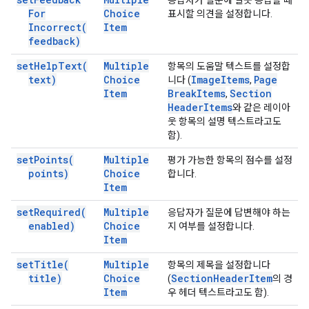
응답자가 질문에 잘못 응답할 때
For
Choice
표시할 의견을 설정합니다.
Incorrect(
Item
feedback)
set
Help
Text(
Multiple
항목의 도움말 텍스트를 설정합
text)
Choice
Image
Items
Page
니다 (
,
Item
Break
Items
Section
,
Header
Items
와 같은 레이아
웃 항목의 설명 텍스트라고도
함).
set
Points(
Multiple
평가 가능한 항목의 점수를 설정
points)
Choice
합니다.
Item
set
Required(
Multiple
응답자가 질문에 답변해야 하는
enabled)
Choice
지 여부를 설정합니다.
Item
set
Title(
Multiple
항목의 제목을 설정합니다
title)
Choice
Section
Header
Item
(
의 경
Item
우 헤더 텍스트라고도 함).