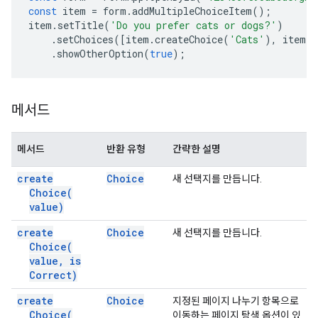
const
item
=
form
.
addMultipleChoiceItem
();
item
.
setTitle
(
'Do you prefer cats or dogs?'
)
.
setChoices
([
item
.
createChoice
(
'Cats'
),
item
.
c
.
showOtherOption
(
true
);
메서드
메서드
반환 유형
간략한 설명
create
Choice
새 선택지를 만듭니다.
Choice(
value)
create
Choice
새 선택지를 만듭니다.
Choice(
value
,
is
Correct)
create
Choice
지정된 페이지 나누기 항목으로
Choice(
이동하는 페이지 탐색 옵션이 있