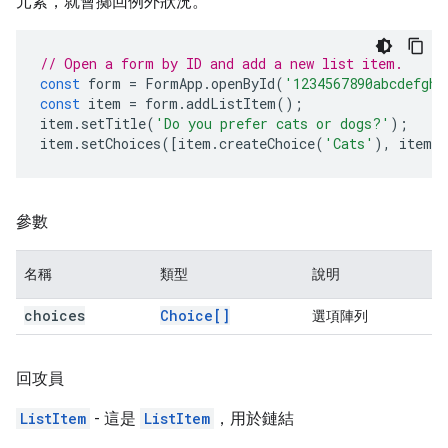
元素，就會擲回例外狀況。
// Open a form by ID and add a new list item.
const
form
=
FormApp
.
openById
(
'1234567890abcdefghi
const
item
=
form
.
addListItem
();
item
.
setTitle
(
'Do you prefer cats or dogs?'
);
item
.
setChoices
([
item
.
createChoice
(
'Cats'
),
item
.
c
參數
名稱
類型
說明
choices
Choice[]
選項陣列
回攻員
ListItem
- 這是
ListItem
，用於鏈結