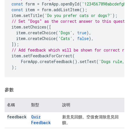
const
form
=
FormApp
.
openById
(
'1234567890abcdefghi
const
item
=
form
.
addListItem
();
item
.
setTitle
(
'Do you prefer cats or dogs?'
);
// Set "Dogs" as the correct answer to this questi
item
.
setChoices
([
item
.
createChoice
(
'Dogs'
,
true
),
item
.
createChoice
(
'Cats'
,
false
),
]);
// Add feedback which will be shown for correct re
item
.
setFeedbackForCorrect
(
FormApp
.
createFeedback
().
setText
(
'Dogs rule, 
);
參數
名稱
類型
說明
feedback
Quiz
新意見回饋。空值會清除意見回
Feedback
饋。