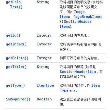
get
Help
String
取得項目的說明文字 (有時稱
Text(
)
為版面配置項目的說明文
Image
字，例如
Items
Page
Break
Items
、
Section
Header
和
Items
)。
get
Id(
)
Integer
取得項目的專屬 ID。
get
Index(
)
Integer
取得表單中所有項目中的項
目索引。
get
Points(
)
Integer
傳回可評分項目的分數值。
get
Title(
)
String
取得項目的標題 (如果是
Section
Header
Item
，有
時稱為標頭文字)。
get
Type(
)
Item
Type
Item
取得項目的類型，以
Type
表示。
is
Required(
)
Boolean
決定受訪者是否必須回答問
題。