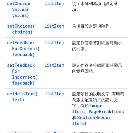
set
Choice
List
Item
從字串陣列為項目設定選
Values(
項。
values)
set
Choices(
List
Item
為項目設定選項陣列。
choices)
set
Feedback
List
Item
設定作答者答對問題時顯示
For
Correct(
的回饋。
feedback)
set
Feedback
List
Item
設定作答者答錯問題時顯示
For
的意見回饋。
Incorrect(
feedback)
set
Help
Text(
List
Item
設定項目的說明文字 (有時稱
text)
為版面配置項目的說明文
Image
字，例如
Items
Page
Break
Items
、
Section
Header
和
Items
)。