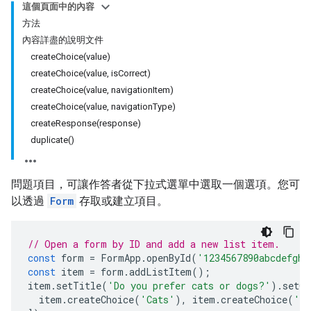
這個頁面中的內容
方法
內容詳盡的說明文件
createChoice(value)
createChoice(value, isCorrect)
createChoice(value, navigationItem)
createChoice(value, navigationType)
createResponse(response)
duplicate()
問題項目，可讓作答者從下拉式選單中選取一個選項。您可
以透過
Form
存取或建立項目。
// Open a form by ID and add a new list item.
const
form
=
FormApp
.
openById
(
'1234567890abcdefghi
const
item
=
form
.
addListItem
();
item
.
setTitle
(
'Do you prefer cats or dogs?'
).
setCh
item
.
createChoice
(
'Cats'
),
item
.
createChoice
(
'Do