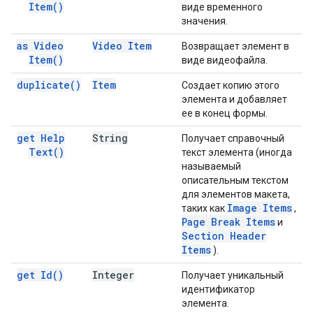
Item(
)
виде временного
значения.
as Video
Video Item
Возвращает элемент в
Item(
)
виде видеофайла.
duplicate(
)
Item
Создает копию этого
элемента и добавляет
ее в конец формы.
get Help
String
Получает справочный
Text(
)
текст элемента (иногда
называемый
описательным текстом
для элементов макета,
Image Items
таких как
,
Page Break Items
и
Section Header
Items
).
get
Id(
)
Integer
Получает уникальный
идентификатор
элемента.