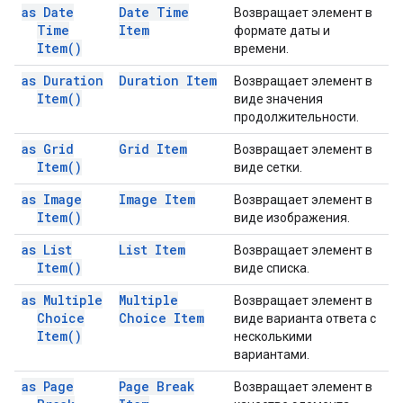
as Date
Date Time
Возвращает элемент в
Time
Item
формате даты и
Item(
)
времени.
as Duration
Duration Item
Возвращает элемент в
Item(
)
виде значения
продолжительности.
as Grid
Grid Item
Возвращает элемент в
Item(
)
виде сетки.
as Image
Image Item
Возвращает элемент в
Item(
)
виде изображения.
as List
List Item
Возвращает элемент в
Item(
)
виде списка.
as Multiple
Multiple
Возвращает элемент в
Choice
Choice Item
виде варианта ответа с
Item(
)
несколькими
вариантами.
as Page
Page Break
Возвращает элемент в