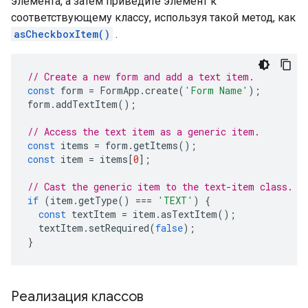
элемента, а затем приведите элемент к
соответствующему классу, используя такой метод, как
asCheckboxItem()
.
// Create a new form and add a text item.
const
form
=
FormApp
.
create
(
'Form Name'
);
form
.
addTextItem
();
// Access the text item as a generic item.
const
items
=
form
.
getItems
();
const
item
=
items
[
0
];
// Cast the generic item to the text-item class.
if
(
item
.
getType
()
===
'TEXT'
)
{
const
textItem
=
item
.
asTextItem
();
textItem
.
setRequired
(
false
);
}
Реализация классов