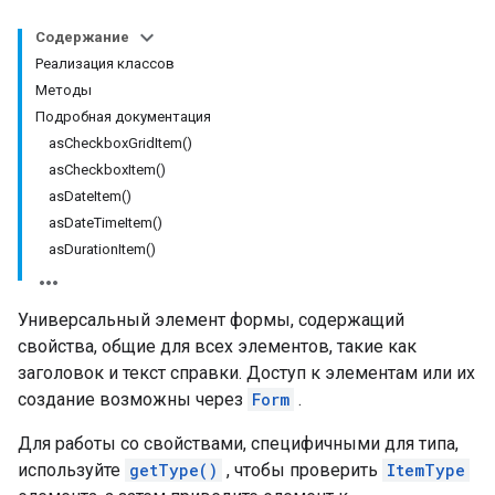
Содержание
Реализация классов
Методы
Подробная документация
asCheckboxGridItem()
asCheckboxItem()
asDateItem()
asDateTimeItem()
asDurationItem()
Универсальный элемент формы, содержащий
свойства, общие для всех элементов, такие как
заголовок и текст справки. Доступ к элементам или их
создание возможны через
Form
.
Для работы со свойствами, специфичными для типа,
используйте
getType()
, чтобы проверить
ItemType