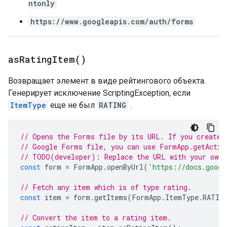
ntonly
https://www.googleapis.com/auth/forms
as
Rating
Item(
)
Возвращает элемент в виде рейтингового объекта.
Генерирует исключение ScriptingException, если
ItemType
еще не был
RATING
.
// Opens the Forms file by its URL. If you created
// Google Forms file, you can use FormApp.getActiv
// TODO(developer): Replace the URL with your own.
const
form
=
FormApp
.
openByUrl
(
'https://docs.googl
// Fetch any item which is of type rating.
const
item
=
form
.
getItems
(
FormApp
.
ItemType
.
RATIN
// Convert the item to a rating item.