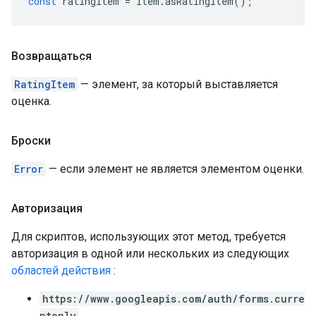
const
ratingItem
=
item
.
asRatingItem
();
Возвращаться
RatingItem
— элемент, за который выставляется
оценка.
Броски
Error
— если элемент не является элементом оценки.
Авторизация
Для скриптов, использующих этот метод, требуется
авторизация в одной или нескольких из следующих
областей действия
:
https://www.googleapis.com/auth/forms.curre
ntonly