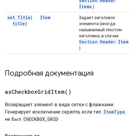
Section Header
Items
).
set
Title(
Item
Задает заголовок
title)
элемента (иногда
называемый текстом
заголовка, в случае
Section Header Item
).
Подробная документация
as
Checkbox
Grid
Item(
)
Возвращает элемент в виде сетки с флажками.
Генерирует исключение скрипта, если тип
ItemType
не был
CHECKBOX_GRID
.