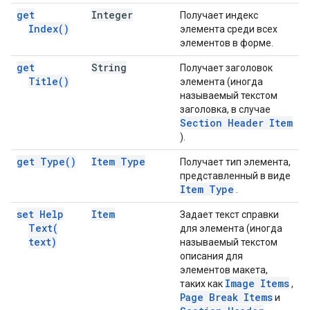
get
Integer
Получает индекс
Index(
)
элемента среди всех
элементов в форме.
get
String
Получает заголовок
Title(
)
элемента (иногда
называемый текстом
заголовка, в случае
Section Header Item
).
get
Type(
)
Item Type
Получает тип элемента,
представленный в виде
Item Type
.
set Help
Item
Задает текст справки
Text(
для элемента (иногда
text)
называемый текстом
описания для
элементов макета,
Image Items
таких как
,
Page Break Items
и