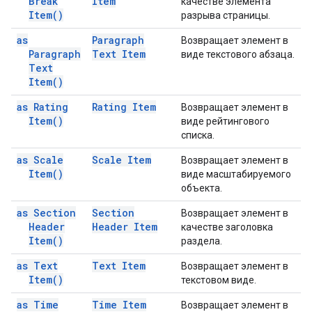
Break
Item
качестве элемента
Item(
)
разрыва страницы.
as
Paragraph
Возвращает элемент в
Paragraph
Text Item
виде текстового абзаца.
Text
Item(
)
as Rating
Rating Item
Возвращает элемент в
Item(
)
виде рейтингового
списка.
as Scale
Scale Item
Возвращает элемент в
Item(
)
виде масштабируемого
объекта.
as Section
Section
Возвращает элемент в
Header
Header Item
качестве заголовка
Item(
)
раздела.
as Text
Text Item
Возвращает элемент в
Item(
)
текстовом виде.
as Time
Time Item
Возвращает элемент в